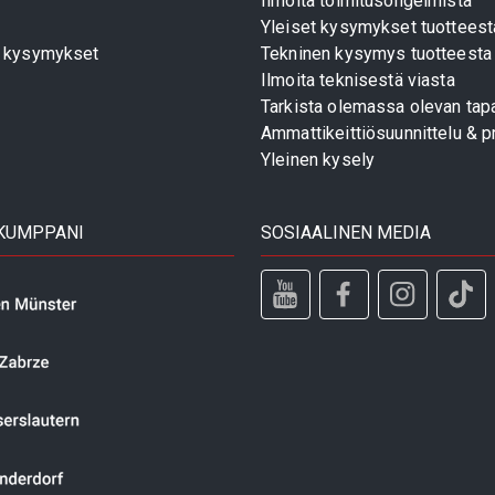
Ilmoita toimitusongelmista
Yleiset kysymykset tuotteest
t kysymykset
Tekninen kysymys tuotteesta
Ilmoita teknisestä viasta
Tarkista olemassa olevan tapa
Ammattikeittiösuunnittelu & pr
Yleinen kysely
 KUMPPANI
SOSIAALINEN MEDIA