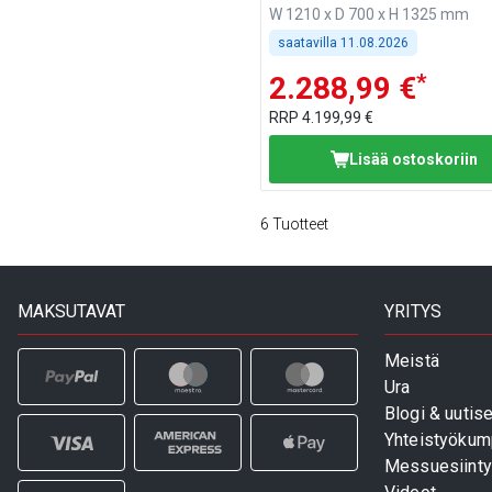
W 1210 x D 700 x H 1325 mm
saatavilla
11.08.2026
*
2.288,99 €
RRP
4.199,99 €
Lisää ostoskoriin
6
Tuotteet
MAKSUTAVAT
YRITYS
Meistä
Ura
Blogi & uutise
Yhteistyökum
Messuesiinty