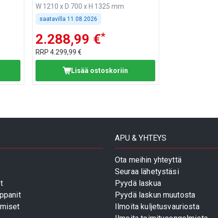
W 1210 x D 700 x H 1325 mm
saatavilla
11.08.2026
*
2.288,99 €
RRP
4.299,99 €
Lisää ostoskoriin
APU & YHTEYS
Ota meihin yhteyttä
Seuraa lähetystäsi
t
Pyydä laskua
ppanit
Pyydä laskun muutosta
miset
Ilmoita kuljetusvauriosta