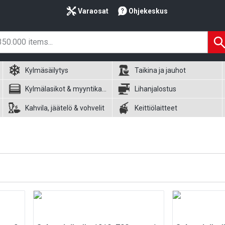
Varaosat
Ohjekeskus
Kylmäsäilytys
Taikina ja jauhot
Kylmälasikot & myyntikalusteet
Lihanjalostus
Kahvila, jäätelö & vohvelit
Keittiölaitteet