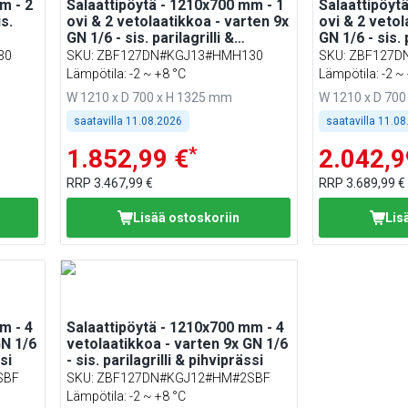
m - 2
Salaattipöytä - 1210x700 mm - 1
Salaattipöyt
s.
ovi & 2 vetolaatikkoa - varten 9x
ovi & 2 vetol
GN 1/6 - sis. parilagrilli &
GN 1/6 - sis. 
pihviprässi
pihviprässi
30
SKU
:
ZBF127DN#KGJ13#HMH130
SKU
:
ZBF127D
Lämpötila: -2 ~ +8 °C
Lämpötila: -2 ~
W 1210 x D 700 x H 1325 mm
W 1210 x D 70
saatavilla
11.08.2026
saatavilla
11.08
*
1.852,99 €
2.042,9
RRP
3.467,99 €
RRP
3.689,99 €
Lisää ostoskoriin
Lis
m - 4
Salaattipöytä - 1210x700 mm - 4
GN 1/6
vetolaatikkoa - varten 9x GN 1/6
si
- sis. parilagrilli & pihviprässi
SBF
SKU
:
ZBF127DN#KGJ12#HM#2SBF
Lämpötila: -2 ~ +8 °C