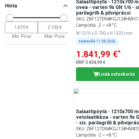
Salaattipöytä - 1210x700 m
Hinta
ovea - varten 9x GN 1/6 - si
parilagrilli & pihviprässi
SKU
:
ZBF127DN#KGJ12#HMH1
Lämpötila: -2 ~ +8 °C
W 1210 x D 700 x H 1325 mm
Min. Price
Max. Price
saatavilla
11.08.2026
*
1.841,99 €
RRP
3.434,99 €
Lisää ostoskoriin
Salaattipöytä - 1210x700 m
vetolaatikkoa - varten 9x 
- sis. parilagrilli & pihvipräs
SKU
:
ZBF127DN#KGJ13#HM#2
Lämpötila: -2 ~ +8 °C