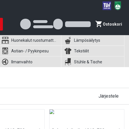
Ostoskori
Huonekalut ruostumattomasta teräksestä
Lämpösäilytys
Astian- / Pyykinpesu
Tekstiilit
Ilmanvaihto
Stühle & Tische
Järjestele