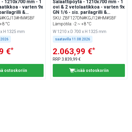
ä - 1210x700 mm - 1
Salaattipöytä - 1210x700 mm - 1
aatikkoa - varten 9x
ovi & 2 vetolaatikkoa - varten 9x
parilagrilli &
GN 1/6 - sis. parilagrilli &
pihviprässi
N#KGJ13#HM#SBF
SKU
:
ZBF127DN#KGJ12#HM#SBF
 +8 °C
Lämpötila: -2 ~ +8 °C
0 x H 1325 mm
W 1210 x D 700 x H 1325 mm
.2026
saatavilla
11.08.2026
*
*
9 €
2.063,99 €
RRP
3.839,99 €
ää ostoskoriin
Lisää ostoskoriin