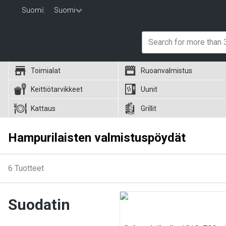
Suomi
|
Suomi
Toimialat
Ruoanvalmistus
Keittiötarvikkeet
Uunit
Kattaus
Grillit
Hampurilaisten valmistuspöydät
6
Tuotteet
Suodatin