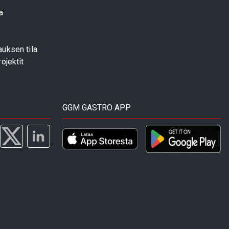
a
uksen tila
ojektit
GGM GASTRO APP