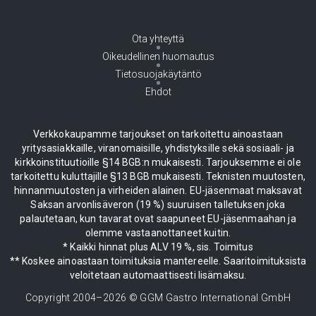
Ota yhteyttä
Oikeudellinen huomautus
Tietosuojakäytäntö
Ehdot
Verkkokaupamme tarjoukset on tarkoitettu ainoastaan
yritysasiakkaille, viranomaisille, yhdistyksille sekä sosiaali- ja
kirkkoinstituutioille §14 BGB:n mukaisesti. Tarjouksemme ei ole
tarkoitettu kuluttajille §13 BGB mukaisesti. Teknisten muutosten,
hinnanmuutosten ja virheiden alainen. EU-jäsenmaat maksavat
Saksan arvonlisäveron (19 %) suuruisen talletuksen joka
palautetaan, kun tavarat ovat saapuneet EU-jäsenmaahan ja
olemme vastaanottaneet kuitin.
* Kaikki hinnat plus ALV 19 %, sis. Toimitus
** Koskee ainoastaan toimituksia mantereelle. Saaritoimituksista
veloitetaan automaattisesti lisämaksu.
Copyright 2004–
2026
© GGM Gastro International GmbH