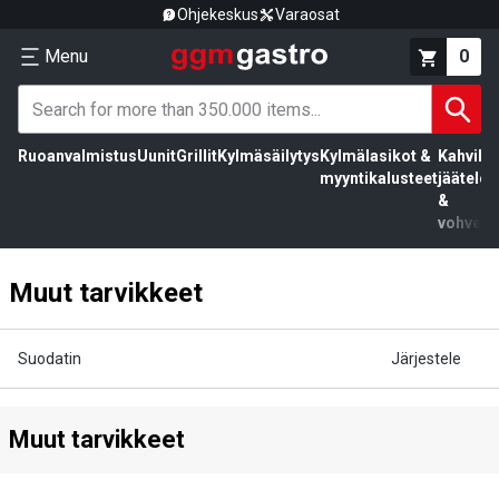
Ohjekeskus
Varaosat
Menu
0
Ruoanvalmistus
Uunit
Grillit
Kylmäsäilytys
Kylmälasikot &
Kahvila,
myyntikalusteet
jäätelö
&
vohvelit
Muut tarvikkeet
Suodatin
Järjestele
Muut tarvikkeet