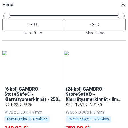
Hinta
Min. Price
Max. Price
(6 kpl) CAMBRO |
(24 kpl) CAMBRO |
StoreSafe® -
StoreSafe® -
Kierrätysmerkinnät - 250
Kierrätysmerkinnät - Ilman
merkintää/rulla
kirjoitusta - 250
SKU
:
23SLB6250
SKU
:
1252SLINB250
merkintää/rulla
W 76 x D 50 x H 3 mm
W 50 x D 30 x H 3 mm
Toimitusaika:
5 - 6 Viikkoa
Toimitusaika:
1 - 2 Viikkoa
*
*