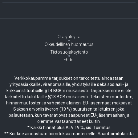
Ota yhteyttä
Oikeudellinen huomautus
Tietosuojakäytäntö
Ehdot
Verkkokaupamme tarjoukset on tarkoitettu ainoastaan
yritysasiakkaille, viranomaisille, yhdistyksille sekä sosiaali- ja
kirkkoinstituutioille §14 BGB:n mukaisesti. Tarjouksemme ei ole
tarkoitettu kuluttajille §13 BGB mukaisesti. Teknisten muutosten,
hinnanmuutosten ja virheiden alainen. EU-jäsenmaat maksavat
Saksan arvonlisäveron (19 %) suuruisen talletuksen joka
palautetaan, kun tavarat ovat saapuneet EU-jäsenmaahan ja
olemme vastaanottaneet kuitin.
* Kaikki hinnat plus ALV 19 %, sis. Toimitus
** Koskee ainoastaan toimituksia mantereelle. Saaritoimituksista