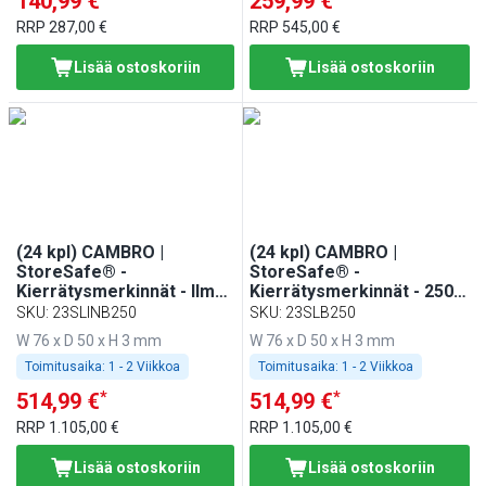
140,99 €
259,99 €
RRP
287,00 €
RRP
545,00 €
Lisää ostoskoriin
Lisää ostoskoriin
(24 kpl) CAMBRO |
(24 kpl) CAMBRO |
StoreSafe® -
StoreSafe® -
Kierrätysmerkinnät - Ilman
Kierrätysmerkinnät - 250
kirjoitusta - 250
merkintää/rulla
SKU
:
23SLINB250
SKU
:
23SLB250
merkintää/rulla
W 76 x D 50 x H 3 mm
W 76 x D 50 x H 3 mm
Toimitusaika:
1 - 2 Viikkoa
Toimitusaika:
1 - 2 Viikkoa
*
*
514,99 €
514,99 €
RRP
1.105,00 €
RRP
1.105,00 €
Lisää ostoskoriin
Lisää ostoskoriin