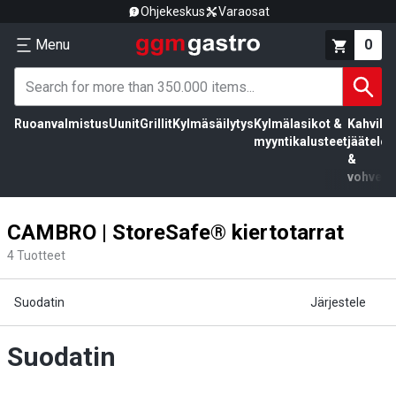
Ohjekeskus
Varaosat
Menu
0
Ruoanvalmistus
Uunit
Grillit
Kylmäsäilytys
Kylmälasikot &
Kahvila,
myyntikalusteet
jäätelö
&
vohvelit
CAMBRO | StoreSafe® kiertotarrat
4
Tuotteet
Suodatin
Järjestele
Suodatin