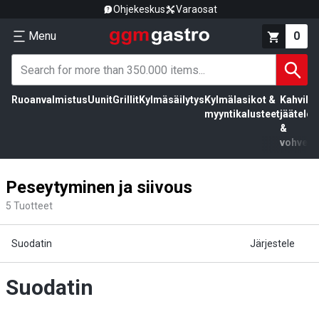
Ohjekeskus
Varaosat
Menu
0
Ruoanvalmistus
Uunit
Grillit
Kylmäsäilytys
Kylmälasikot &
Kahvila,
myyntikalusteet
jäätelö
&
vohvelit
Peseytyminen ja siivous
5
Tuotteet
Suodatin
Järjestele
Suodatin