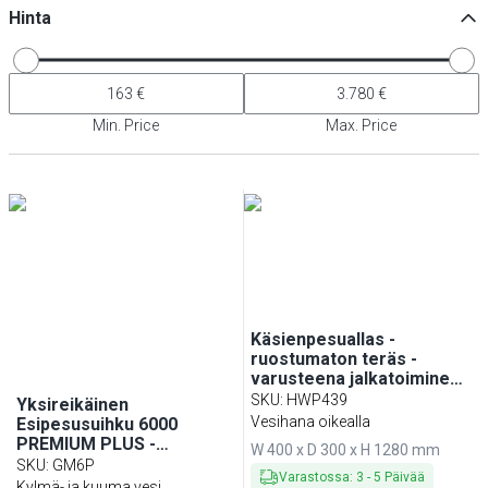
Hinta
Min. Price
Max. Price
Käsienpesuallas -
ruostumaton teräs -
varusteena jalkatoiminen,
käsipyyhe- & saippua-
SKU
:
HWP439
Yksireikäinen
annostelija
Vesihana oikealla
Esipesusuihku 6000
PREMIUM PLUS -
W 400 x D 300 x H 1280 mm
varusteena: kääntyvä
SKU
:
GM6P
Varastossa
:
3
-
5
Päivää
juoksuputki,
Kylmä- ja kuuma vesi