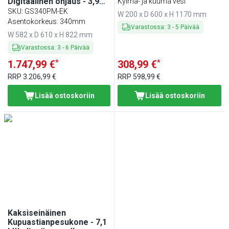
Digitaalinen ohjaus - 3,9
Kylmä- ja kuuma vesi
1/2" liitäntä, seinäkiinnitys
kW - sis.
SKU
:
GS340PM-EK
W 200 x D 600 x H 1170 mm
& 360° kääntyvä
sisäänrakennetun
Asentokorkeus: 340mm
käsisuihku - 1170 mm
Varastossa
:
3
-
5
Päivää
vedenpehmentimen -
W 582 x D 610 x H 822 mm
varustettu pesupumpulla
ja tyhjennyspumpulla sekä
Varastossa
:
3
-
6
Päivää
huuhteluaineannostelijalla
*
*
1.747,99 €
308,99 €
RRP
3.206,99 €
RRP
598,99 €
Lisää ostoskoriin
Lisää ostoskoriin
Kaksiseinäinen
Kupuastianpesukone - 7,1