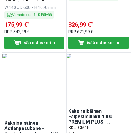
ruiskupistooli,
W 140 x D 600 x H 1070 mm
seinäkiinnitys &
kaksikahvainen sekoittaja
Varastossa
:
3
-
5
Päivää
- 1 070 mm
*
*
175,99 €
326,99 €
RRP
342,99 €
RRP
621,99 €
Lisää ostoskoriin
Lisää ostoskoriin
Kaksireikäinen
Esipesusuihku 4000
PREMIUM PLUS -
Kaksiseinäinen
varusteena: kääntyvä
SKU
:
GM4P
Astianpesukone -
juoksuputki, yksivipu, G