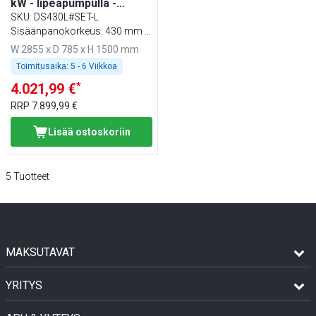
kW - lipeäpumpulla -
puhdistusainepumpulla ja
SKU
:
DS430L#SET-L
kirkastusaineen syötöllä
Sisäänpanokorkeus: 430 mm -
(kaksoisseinä)
Korin koko: 500 x 500 mm.
W 2855 x D 785 x H 1500 mm
Toimitusaika:
5 - 6 Viikkoa
*
4.021,99 €
RRP
7.899,99 €
Lisää ostoskoriin
5
Tuotteet
MAKSUTAVAT
YRITYS