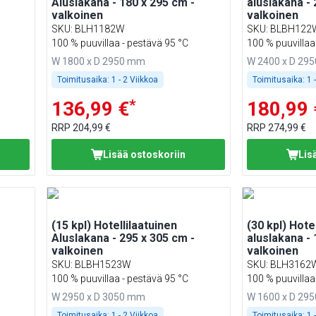
Aluslakana - 180 x 295 cm -
aluslakana - 
valkoinen
valkoinen
SKU
:
BLH1182W
SKU
:
BLBH122
100 % puuvillaa - pestävä 95 °C
100 % puuvillaa
W 1800 x D 2950 mm
W 2400 x D 29
Toimitusaika:
1 - 2 Viikkoa
Toimitusaika:
1 
*
136,99 €
180,99 
RRP
204,99 €
RRP
274,99 €
Lisää ostoskoriin
Lis
(15 kpl) Hotellilaatuinen
(30 kpl) Hote
Aluslakana - 295 x 305 cm -
aluslakana - 
valkoinen
valkoinen
SKU
:
BLBH1523W
SKU
:
BLH3162
100 % puuvillaa - pestävä 95 °C
100 % puuvillaa
W 2950 x D 3050 mm
W 1600 x D 29
Toimitusaika:
1 - 2 Viikkoa
Toimitusaika:
1 