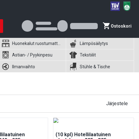
Ostoskori
Huonekalut ruostumattomasta teräksestä
Lämpösäilytys
Astian- / Pyykinpesu
Tekstiilit
Ilmanvaihto
Stühle & Tische
Järjestele
llilaatuinen
(10 kpl) Hotellilaatuinen