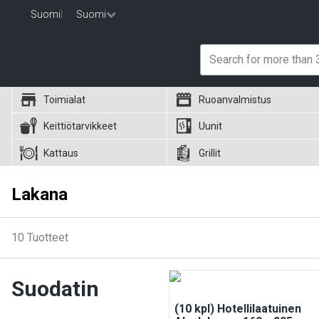
Suomi
|
Suomi
Toimialat
Ruoanvalmistus
Keittiötarvikkeet
Uunit
Kattaus
Grillit
Lakana
10
Tuotteet
Suodatin
(10 kpl) Hotellilaatuinen