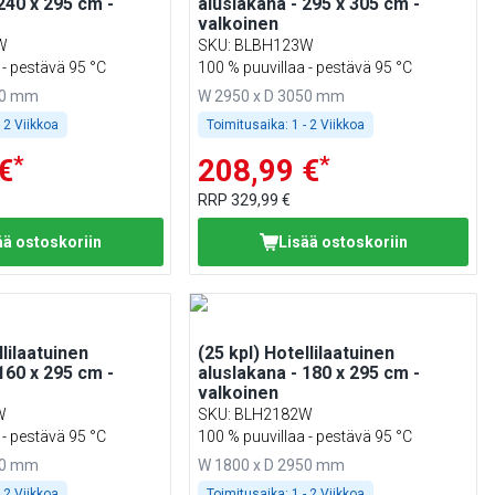
240 x 295 cm -
aluslakana - 295 x 305 cm -
valkoinen
W
SKU
:
BLBH123W
 - pestävä 95 °C
100 % puuvillaa - pestävä 95 °C
50 mm
W 2950 x D 3050 mm
- 2 Viikkoa
Toimitusaika:
1 - 2 Viikkoa
*
*
€
208,99 €
RRP
329,99 €
ää ostoskoriin
Lisää ostoskoriin
llilaatuinen
(25 kpl) Hotellilaatuinen
160 x 295 cm -
aluslakana - 180 x 295 cm -
valkoinen
W
SKU
:
BLH2182W
 - pestävä 95 °C
100 % puuvillaa - pestävä 95 °C
50 mm
W 1800 x D 2950 mm
- 2 Viikkoa
Toimitusaika:
1 - 2 Viikkoa