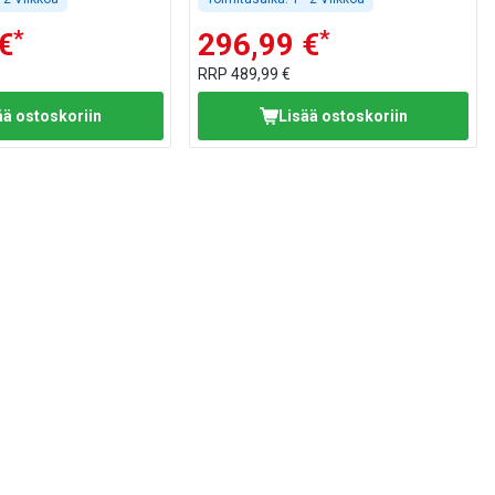
*
*
€
296,99 €
RRP
489,99 €
ää ostoskoriin
Lisää ostoskoriin