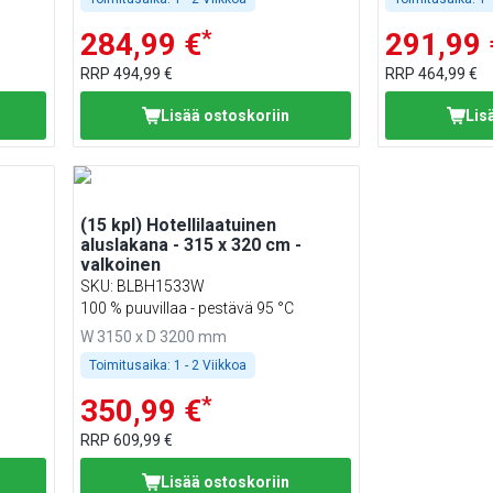
*
284,99 €
291,99 
RRP
494,99 €
RRP
464,99 €
Lisää ostoskoriin
Lis
(15 kpl) Hotellilaatuinen
aluslakana - 315 x 320 cm -
valkoinen
SKU
:
BLBH1533W
100 % puuvillaa - pestävä 95 °C
W 3150 x D 3200 mm
Toimitusaika:
1 - 2 Viikkoa
*
350,99 €
RRP
609,99 €
Lisää ostoskoriin