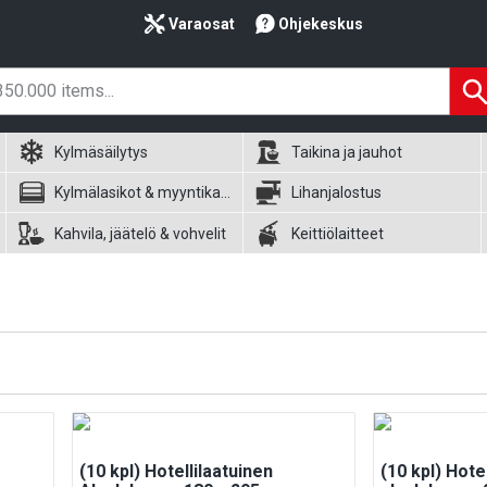
Varaosat
Ohjekeskus
Kylmäsäilytys
Taikina ja jauhot
Kylmälasikot & myyntikalusteet
Lihanjalostus
Kahvila, jäätelö & vohvelit
Keittiölaitteet
(10 kpl) Hotellilaatuinen
(10 kpl) Hote