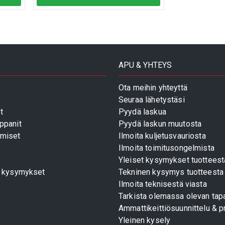
APU & YHTEYS
Ota meihin yhteyttä
Seuraa lähetystäsi
t
Pyydä laskua
ppanit
Pyydä laskun muutosta
miset
Ilmoita kuljetusvauriosta
Ilmoita toimitusongelmista
Yleiset kysymykset tuotteest
t kysymykset
Tekninen kysymys tuotteesta
Ilmoita teknisestä viasta
Tarkista olemassa olevan tapa
Ammattikeittiösuunnittelu & pr
Yleinen kysely