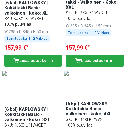
takki - Valkoinen - Koko:
(6 kpl) KARLOWSKY |
XXL
Kokkitakki Basic -
valkoinen - koko: XL
SKU
:
KJBXXLK1W#SET
SKU
:
KJBXLK1W#SET
100% puuvillaa
100% puuvillaa
W 235 x D 345 x H 50 mm
W 235 x D 345 x H 50 mm
Toimitusaika:
1 - 2 Viikkoa
Toimitusaika:
1 - 2 Viikkoa
*
*
157,99 €
157,99 €
Lisää ostoskoriin
Lisää ostoskoriin
(6 kpl) KARLOWSKY |
Kokkitakki Basic -
(6 kpl) KARLOWSKY |
valkoinen - koko: 4XL
Kokkitakki Basic -
valkoinen - koko: 3XL
SKU
:
KJB4XLK1W#SET
SKU
:
KJB3XLK1W#SET
100% puuvillaa