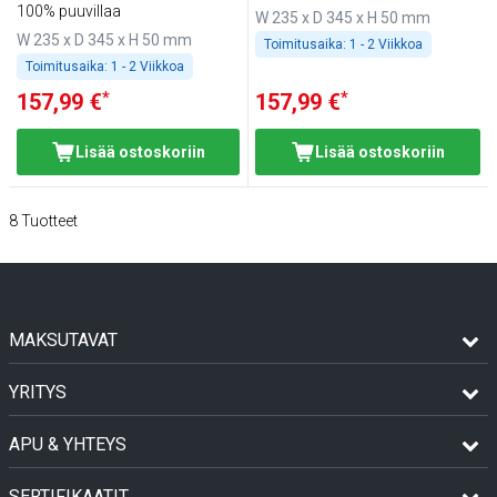
100% puuvillaa
W 235 x D 345 x H 50 mm
W 235 x D 345 x H 50 mm
Toimitusaika:
1 - 2 Viikkoa
Toimitusaika:
1 - 2 Viikkoa
*
*
157,99 €
157,99 €
Lisää ostoskoriin
Lisää ostoskoriin
8
Tuotteet
MAKSUTAVAT
YRITYS
APU & YHTEYS
SERTIFIKAATIT