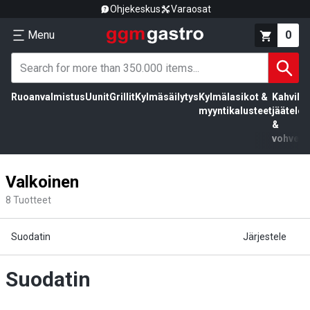
Ohjekeskus
Varaosat
Menu
0
Ruoanvalmistus
Uunit
Grillit
Kylmäsäilytys
Kylmälasikot &
Kahvila,
myyntikalusteet
jäätelö
&
vohvelit
Valkoinen
8
Tuotteet
Suodatin
Järjestele
Suodatin