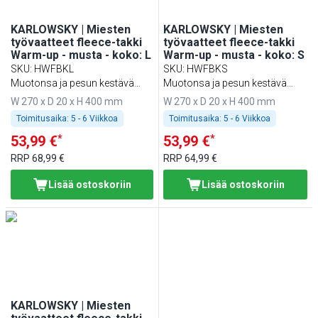
KARLOWSKY | Miesten
KARLOWSKY | Miesten
työvaatteet fleece-takki
työvaatteet fleece-takki
Warm-up - musta - koko: L
Warm-up - musta - koko: S
SKU
:
HWFBKL
SKU
:
HWFBKS
Muotonsa ja pesun kestävä
Muotonsa ja pesun kestävä
sekä ympäristöystävällinen
sekä ympäristöystävällinen
W 270 x D 20 x H 400 mm
W 270 x D 20 x H 400 mm
Toimitusaika:
5 - 6 Viikkoa
Toimitusaika:
5 - 6 Viikkoa
*
*
53,99 €
53,99 €
RRP
68,99 €
RRP
64,99 €
Lisää ostoskoriin
Lisää ostoskoriin
KARLOWSKY | Miesten