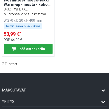
työvaatteet fleece-takki
Warm-up - musta - koko:
XL
SKU
:
HWFBKXL
Muotonsa ja pesun kestävä
sekä ympäristöystävällinen
W 270 x D 20 x H 400 mm
Toimitusaika:
5 - 6 Viikkoa
*
53,99 €
RRP
64,99 €
Lisää ostoskoriin
7
Tuotteet
MAKSUTAVAT
YRITYS