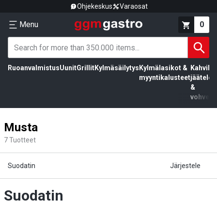
Ohjekeskus
Varaosat
Menu
0
Ruoanvalmistus
Uunit
Grillit
Kylmäsäilytys
Kylmälasikot &
Kahvila,
myyntikalusteet
jäätelö
&
vohvelit
Musta
7
Tuotteet
Suodatin
Järjestele
Suodatin