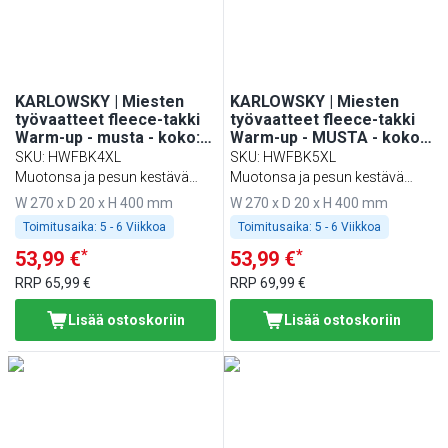
KARLOWSKY | Miesten
KARLOWSKY | Miesten
työvaatteet fleece-takki
työvaatteet fleece-takki
Warm-up - musta - koko:
Warm-up - MUSTA - koko:
4XL
5XL
SKU
:
HWFBK4XL
SKU
:
HWFBK5XL
Muotonsa ja pesun kestävä
Muotonsa ja pesun kestävä
sekä ympäristöystävällinen
sekä ympäristöystävällinen
W 270 x D 20 x H 400 mm
W 270 x D 20 x H 400 mm
Toimitusaika:
5 - 6 Viikkoa
Toimitusaika:
5 - 6 Viikkoa
*
*
53,99 €
53,99 €
RRP
65,99 €
RRP
69,99 €
Lisää ostoskoriin
Lisää ostoskoriin