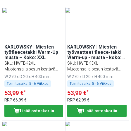
KARLOWSKY | Miesten
KARLOWSKY | Miesten
työfleecetakki Warm-Up –
työvaatteet fleece-takki
musta – Koko: XXL
Warm-up - musta - koko:
3XL
SKU
:
HWFBK2XL
SKU
:
HWFBK3XL
Muotonsa ja pesun kestävä
Muotonsa ja pesun kestävä
sekä ympäristöystävällinen
sekä ympäristöystävällinen
W 270 x D 20 x H 400 mm
W 270 x D 20 x H 400 mm
Toimitusaika:
5 - 6 Viikkoa
Toimitusaika:
5 - 6 Viikkoa
*
*
53,99 €
53,99 €
RRP
66,99 €
RRP
62,99 €
Lisää ostoskoriin
Lisää ostoskoriin