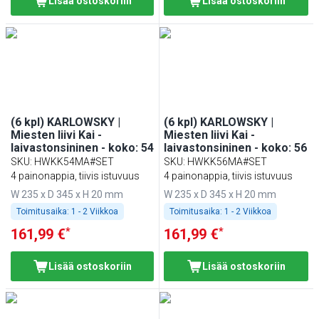
Lisää ostoskoriin
Lisää ostoskoriin
(6 kpl) KARLOWSKY |
(6 kpl) KARLOWSKY |
Miesten liivi Kai -
Miesten liivi Kai -
laivastonsininen - koko: 54
laivastonsininen - koko: 56
SKU
:
HWKK54MA#SET
SKU
:
HWKK56MA#SET
4 painonappia, tiivis istuvuus
4 painonappia, tiivis istuvuus
W 235 x D 345 x H 20 mm
W 235 x D 345 x H 20 mm
Toimitusaika:
1 - 2 Viikkoa
Toimitusaika:
1 - 2 Viikkoa
*
*
161,99 €
161,99 €
Lisää ostoskoriin
Lisää ostoskoriin