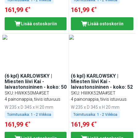
*
*
161,99 €
161,99 €
Lisää ostoskoriin
Lisää ostoskoriin
(6 kpl) KARLOWSKY |
(6 kpl) KARLOWSKY |
Miesten liivi Kai -
Miesten liivi Kai -
laivastonsininen - koko: 50
laivastonsininen - koko: 52
SKU
:
HWKK50MA#SET
SKU
:
HWKK52MA#SET
4 painonappia, tiivis istuvuus
4 painonappia, tiivis istuvuus
W 235 x D 345 x H 20 mm
W 235 x D 345 x H 20 mm
Toimitusaika:
1 - 2 Viikkoa
Toimitusaika:
1 - 2 Viikkoa
*
*
161,99 €
161,99 €