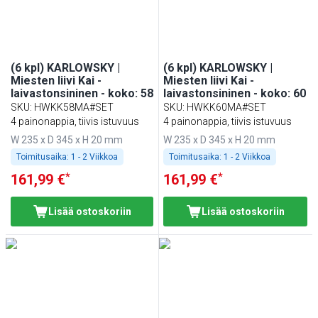
(6 kpl) KARLOWSKY |
(6 kpl) KARLOWSKY |
Miesten liivi Kai -
Miesten liivi Kai -
laivastonsininen - koko: 58
laivastonsininen - koko: 60
SKU
:
HWKK58MA#SET
SKU
:
HWKK60MA#SET
4 painonappia, tiivis istuvuus
4 painonappia, tiivis istuvuus
W 235 x D 345 x H 20 mm
W 235 x D 345 x H 20 mm
Toimitusaika:
1 - 2 Viikkoa
Toimitusaika:
1 - 2 Viikkoa
*
*
161,99 €
161,99 €
Lisää ostoskoriin
Lisää ostoskoriin