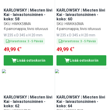
KARLOWSKY | Miesten liivi
KARLOWSKY | Miesten liivi
Kai - laivastonsininen -
Kai - laivastonsininen -
koko: 58
koko: 60
SKU
:
HWKK58MA
SKU
:
HWKK60MA
4 painonappia, tiivis istuvuus
4 painonappia, tiivis istuvuus
W 235 x D 345 x H 20 mm
W 235 x D 345 x H 20 mm
Varastossa
:
3
-
5
Päivää
Varastossa
:
3
-
5
Päivää
*
*
49,99 €
49,99 €
Lisää ostoskoriin
Lisää ostoskoriin
KARLOWSKY | Miesten liivi
KARLOWSKY | Miesten liivi
Kai - laivastonsininen -
Kai - laivastonsininen -
koko: 62
koko: 64