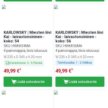
KARLOWSKY | Miesten liivi
KARLOWSKY | Miesten liivi
Kai - laivastonsininen -
Kai - laivastonsininen -
koko: 54
koko: 56
SKU
:
HWKK54MA
SKU
:
HWKK56MA
4 painonappia, tiivis istuvuus
4 painonappia, tiivis istuvuus
W 235 x D 345 x H 20 mm
W 235 x D 345 x H 20 mm
Toimitusaika:
1 - 2 Viikkoa
Varastossa
:
3
-
5
Päivää
*
*
49,99 €
49,99 €
Lisää ostoskoriin
Lisää ostoskoriin