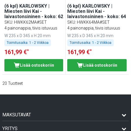
(6 kpl) KARLOWSKY |
(6 kpl) KARLOWSKY |
Miesten liivi Kai -
Miesten liivi Kai -
laivastonsininen - koko: 62
laivastonsininen - koko: 64
SKU
:
HWKK62MA#SET
SKU
:
HWKK64MA#SET
4 painonappia, tiivis istuvuus
4 painonappia, tiivis istuvuus
W 235 x D 345 x H 20 mm
W 235 x D 345 x H 20 mm
Toimitusaika:
1 - 2 Viikkoa
Toimitusaika:
1 - 2 Viikkoa
*
*
161,99 €
161,99 €
Lisää ostoskoriin
Lisää ostoskoriin
20
Tuotteet
MAKSUTAVAT
YRITYS