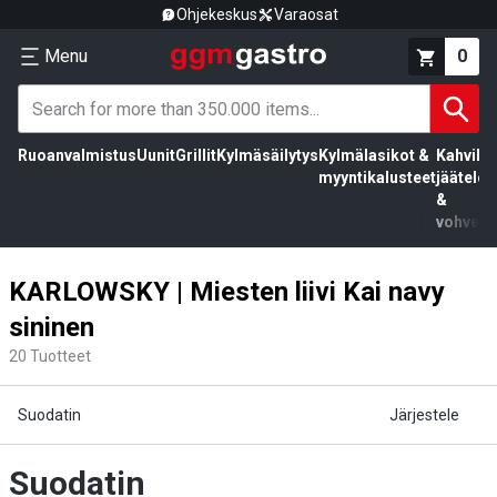
Ohjekeskus
Varaosat
Menu
0
Ruoanvalmistus
Uunit
Grillit
Kylmäsäilytys
Kylmälasikot &
Kahvila,
myyntikalusteet
jäätelö
&
vohvelit
KARLOWSKY | Miesten liivi Kai navy
sininen
20
Tuotteet
Suodatin
Järjestele
Suodatin