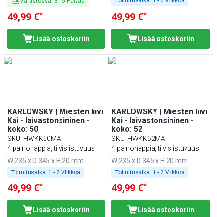
Toimitusaika:
1 - 2 Viikkoa
Varastossa
:
3
-
5
Päivää
*
*
49,99 €
49,99 €
Lisää ostoskoriin
Lisää ostoskoriin
KARLOWSKY | Miesten liivi
KARLOWSKY | Miesten liivi
Kai - laivastonsininen -
Kai - laivastonsininen -
koko: 50
koko: 52
SKU
:
HWKK50MA
SKU
:
HWKK52MA
4 painonappia, tiivis istuvuus
4 painonappia, tiivis istuvuus
W 235 x D 345 x H 20 mm
W 235 x D 345 x H 20 mm
Toimitusaika:
1 - 2 Viikkoa
Toimitusaika:
1 - 2 Viikkoa
*
*
49,99 €
49,99 €
Lisää ostoskoriin
Lisää ostoskoriin