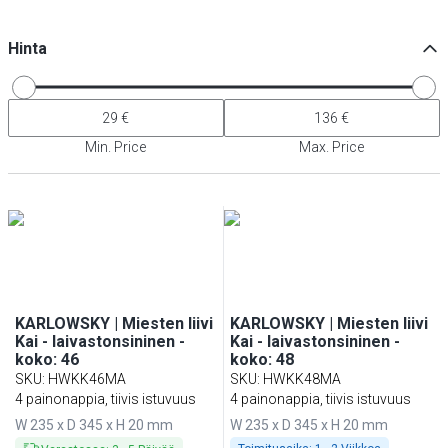
Hinta
Min. Price
Max. Price
KARLOWSKY | Miesten liivi
KARLOWSKY | Miesten liivi
Kai - laivastonsininen -
Kai - laivastonsininen -
koko: 46
koko: 48
SKU
:
HWKK46MA
SKU
:
HWKK48MA
4 painonappia, tiivis istuvuus
4 painonappia, tiivis istuvuus
W 235 x D 345 x H 20 mm
W 235 x D 345 x H 20 mm