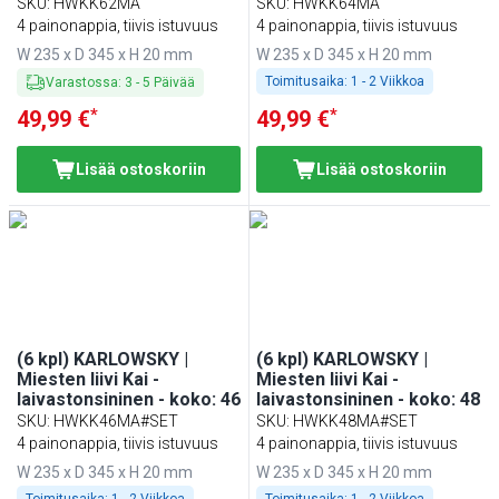
SKU
:
HWKK62MA
SKU
:
HWKK64MA
4 painonappia, tiivis istuvuus
4 painonappia, tiivis istuvuus
W 235 x D 345 x H 20 mm
W 235 x D 345 x H 20 mm
Toimitusaika:
1 - 2 Viikkoa
Varastossa
:
3
-
5
Päivää
*
*
49,99 €
49,99 €
Lisää ostoskoriin
Lisää ostoskoriin
(6 kpl) KARLOWSKY |
(6 kpl) KARLOWSKY |
Miesten liivi Kai -
Miesten liivi Kai -
laivastonsininen - koko: 46
laivastonsininen - koko: 48
SKU
:
HWKK46MA#SET
SKU
:
HWKK48MA#SET
4 painonappia, tiivis istuvuus
4 painonappia, tiivis istuvuus
W 235 x D 345 x H 20 mm
W 235 x D 345 x H 20 mm
Toimitusaika:
1 - 2 Viikkoa
Toimitusaika:
1 - 2 Viikkoa