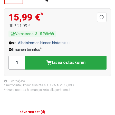
*
15,99 €
RRP
21,99 €
Varastossa
:
3
-
5
Päivää
sis.
Alhaisimman hinnan hintatakuu
**
Ilmainen toimitus
Lisää ostoskoriin
Tulosta
Jaa
* nettohinta | kokonaishinta sis. 19% ALV.:
19,03 €
** Kuva saattaa hieman poiketa alkuperäisestä.
Lisävarusteet
(
4
)