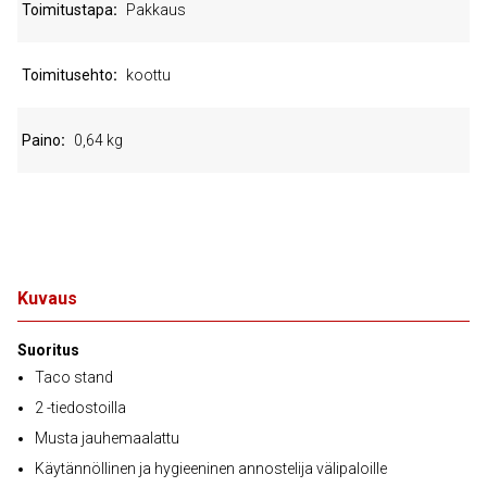
Toimitustapa
Pakkaus
Toimitusehto
koottu
Paino
0,64 kg
Kuvaus
Suoritus
Taco stand
2 -tiedostoilla
Musta jauhemaalattu
Käytännöllinen ja hygieeninen annostelija välipaloille