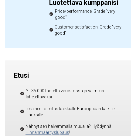
Luotettava kumppanisi
Price/performance: Grade "very
good"
Customer satisfaction: Grade "very
good"
Etusi
Yli 35 000 tuotetta varastossa ja valmiina
lähetettäväksi
Ilmainen toimitus kaikkialle Eurooppaan kaikille
tilauksille
Nähnyt sen halvemmalla muualla? Hyödynnä
Hinnanmäärityslupaus
!