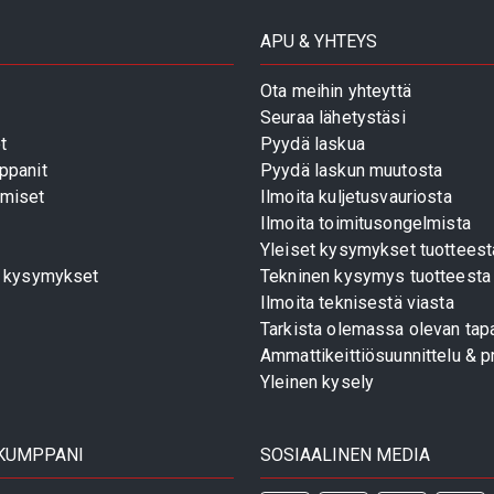
APU & YHTEYS
Ota meihin yhteyttä
Seuraa lähetystäsi
t
Pyydä laskua
ppanit
Pyydä laskun muutosta
miset
Ilmoita kuljetusvauriosta
Ilmoita toimitusongelmista
Yleiset kysymykset tuotteest
t kysymykset
Tekninen kysymys tuotteesta
Ilmoita teknisestä viasta
Tarkista olemassa olevan tapa
Ammattikeittiösuunnittelu & pr
Yleinen kysely
 KUMPPANI
SOSIAALINEN MEDIA