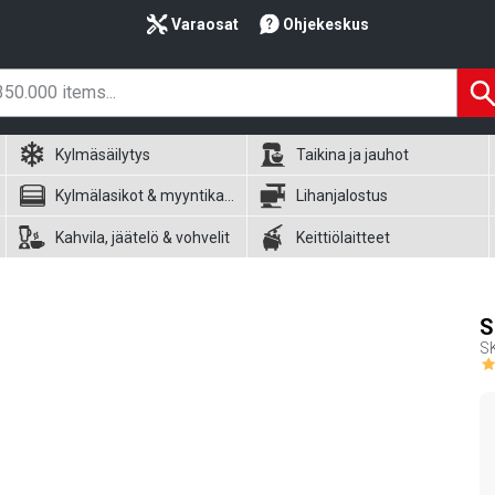
Varaosat
Ohjekeskus
Kylmäsäilytys
Taikina ja jauhot
Kylmälasikot & myyntikalusteet
Lihanjalostus
Kahvila, jäätelö & vohvelit
Keittiölaitteet
S
S