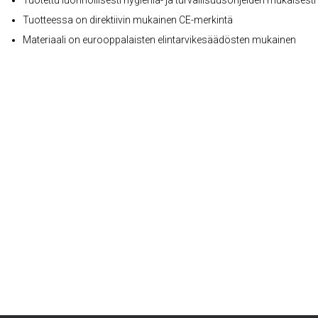
Tuotettu luonnollisesti hygienia- ja turvallisuusohjeiden mukaisesti
Tuotteessa on direktiivin mukainen CE-merkintä
Materiaali on eurooppalaisten elintarvikesäädösten mukainen