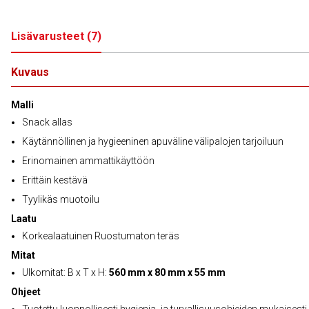
Lisävarusteet
(
7
)
Kuvaus
Malli
Snack allas
Käytännöllinen ja hygieeninen apuväline välipalojen tarjoiluun
Erinomainen ammattikäyttöön
Erittäin kestävä
Tyylikäs muotoilu
Laatu
Korkealaatuinen Ruostumaton teräs
Mitat
Ulkomitat: B x T x H:
560 mm x 80 mm x 55 mm
Ohjeet