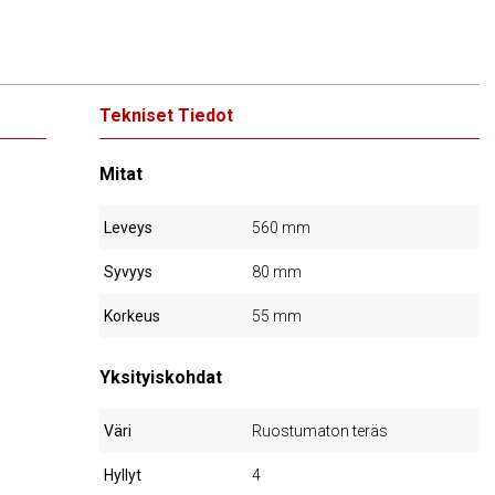
Tekniset Tiedot
Mitat
Leveys
560 mm
Syvyys
80 mm
Korkeus
55 mm
Yksityiskohdat
Väri
Ruostumaton teräs
Hyllyt
4