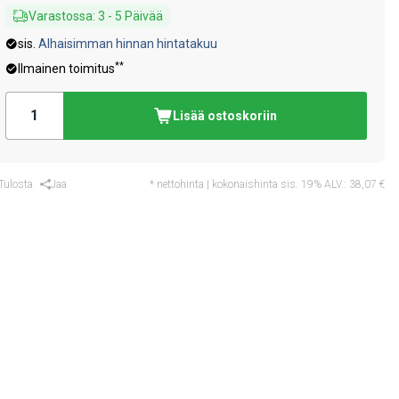
Varastossa
:
3
-
5
Päivää
sis.
Alhaisimman hinnan hintatakuu
**
Ilmainen toimitus
Lisää ostoskoriin
Tulosta
Jaa
* nettohinta | kokonaishinta sis. 19% ALV.:
38,07 €