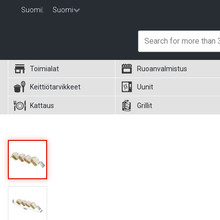
Suomi
|
Suomi
Toimialat
Ruoanvalmistus
Keittiötarvikkeet
Uunit
Kattaus
Grillit