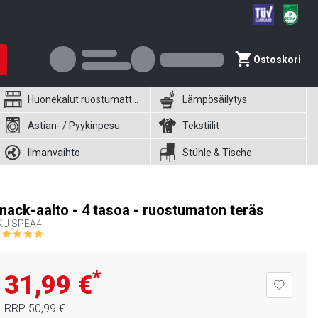
Ostoskori
Huonekalut ruostumattomasta teräksestä
Lämpösäilytys
Astian- / Pyykinpesu
Tekstiilit
Ilmanvaihto
Stühle & Tische
nack-aalto - 4 tasoa - ruostumaton teräs
KU
SPEA4
*
31,99 €
RRP
50,99 €