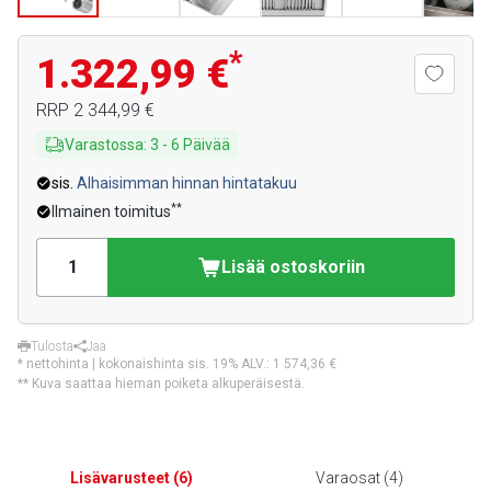
*
1.322,99 €
RRP
2 344,99 €
Varastossa
:
3
-
6
Päivää
sis.
Alhaisimman hinnan hintatakuu
**
Ilmainen toimitus
Lisää ostoskoriin
Tulosta
Jaa
* nettohinta | kokonaishinta sis. 19% ALV.:
1 574,36 €
** Kuva saattaa hieman poiketa alkuperäisestä.
Lisävarusteet
(
6
)
Varaosat
(
4
)