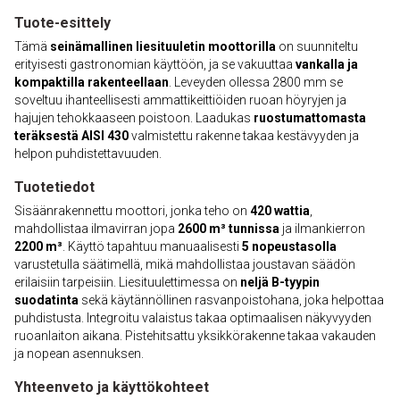
Tuote-esittely
Tämä
seinämallinen liesituuletin moottorilla
on suunniteltu
erityisesti gastronomian käyttöön, ja se vakuuttaa
vankalla ja
kompaktilla rakenteellaan
. Leveyden ollessa 2800 mm se
soveltuu ihanteellisesti ammattikeittiöiden ruoan höyryjen ja
hajujen tehokkaaseen poistoon. Laadukas
ruostumattomasta
teräksestä AISI 430
valmistettu rakenne takaa kestävyyden ja
helpon puhdistettavuuden.
Tuotetiedot
Sisäänrakennettu moottori, jonka teho on
420 wattia
,
mahdollistaa ilmavirran jopa
2600 m³ tunnissa
ja ilmankierron
2200 m³
. Käyttö tapahtuu manuaalisesti
5 nopeustasolla
varustetulla säätimellä, mikä mahdollistaa joustavan säädön
erilaisiin tarpeisiin. Liesituulettimessa on
neljä B-tyypin
suodatinta
sekä käytännöllinen rasvanpoistohana, joka helpottaa
puhdistusta. Integroitu valaistus takaa optimaalisen näkyvyyden
ruoanlaiton aikana. Pistehitsattu yksikkörakenne takaa vakauden
ja nopean asennuksen.
Yhteenveto ja käyttökohteet