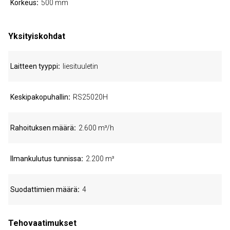
Korkeus
500 mm
Yksityiskohdat
Laitteen tyyppi
liesituuletin
Keskipakopuhallin
RS25020H
Rahoituksen määrä
2.600 m³/h
Ilmankulutus tunnissa
2.200 m³
Suodattimien määrä
4
Tehovaatimukset