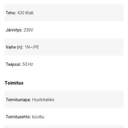
Teho
420 Watt
Jännitys
230V
Vaihe (n)
1N~/PE
Taajuus
50 Hz
Toimitus
Toimitustapa
Huolintaliike
Toimitusehto
koottu