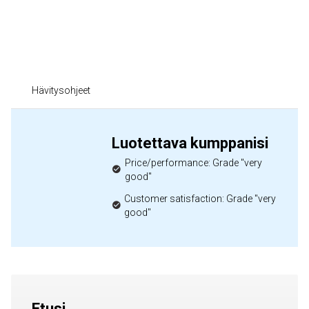
Hävitysohjeet
Luotettava kumppanisi
Price/performance: Grade "very
good"
Customer satisfaction: Grade "very
good"
Etusi