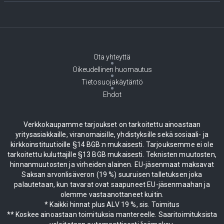
Ota yhteyttä
Oikeudellinen huomautus
Tietosuojakäytäntö
Ehdot
Verkkokaupamme tarjoukset on tarkoitettu ainoastaan
yritysasiakkaille, viranomaisille, yhdistyksille sekä sosiaali- ja
kirkkoinstituutioille §14 BGB:n mukaisesti. Tarjouksemme ei ole
tarkoitettu kuluttajille §13 BGB mukaisesti. Teknisten muutosten,
hinnanmuutosten ja virheiden alainen. EU-jäsenmaat maksavat
Saksan arvonlisäveron (19 %) suuruisen talletuksen joka
palautetaan, kun tavarat ovat saapuneet EU-jäsenmaahan ja
olemme vastaanottaneet kuitin.
* Kaikki hinnat plus ALV 19 %, sis. Toimitus
** Koskee ainoastaan toimituksia mantereelle. Saaritoimituksista