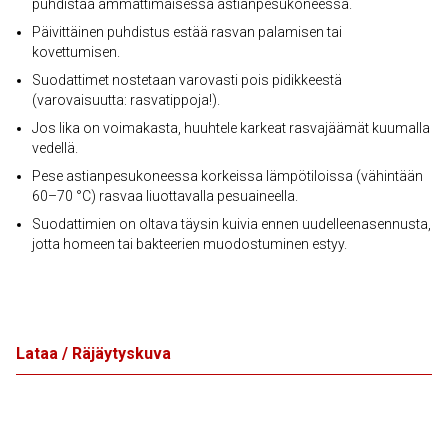
puhdistaa ammattimaisessa astianpesukoneessa.
Päivittäinen puhdistus estää rasvan palamisen tai
kovettumisen.
Suodattimet nostetaan varovasti pois pidikkeestä
(varovaisuutta: rasvatippoja!).
Jos lika on voimakasta, huuhtele karkeat rasvajäämät kuumalla
vedellä.
Pese astianpesukoneessa korkeissa lämpötiloissa (vähintään
60–70 °C) rasvaa liuottavalla pesuaineella.
Suodattimien on oltava täysin kuivia ennen uudelleenasennusta,
jotta homeen tai bakteerien muodostuminen estyy.
Lataa / Räjäytyskuva