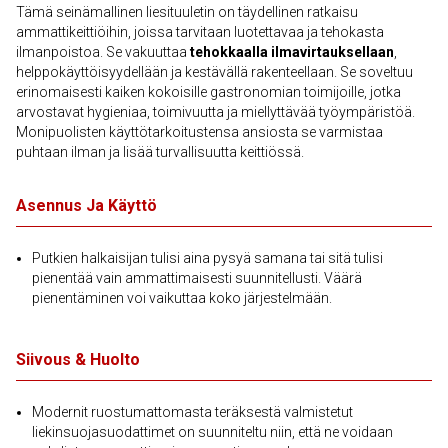
Tämä seinämallinen liesituuletin on täydellinen ratkaisu
ammattikeittiöihin, joissa tarvitaan luotettavaa ja tehokasta
ilmanpoistoa. Se vakuuttaa
tehokkaalla ilmavirtauksellaan
,
helppokäyttöisyydellään ja kestävällä rakenteellaan. Se soveltuu
erinomaisesti kaiken kokoisille gastronomian toimijoille, jotka
arvostavat hygieniaa, toimivuutta ja miellyttävää työympäristöä.
Monipuolisten käyttötarkoitustensa ansiosta se varmistaa
puhtaan ilman ja lisää turvallisuutta keittiössä.
Asennus Ja Käyttö
Putkien halkaisijan tulisi aina pysyä samana tai sitä tulisi
pienentää vain ammattimaisesti suunnitellusti. Väärä
pienentäminen voi vaikuttaa koko järjestelmään.
Siivous & Huolto
Modernit ruostumattomasta teräksestä valmistetut
liekinsuojasuodattimet on suunniteltu niin, että ne voidaan