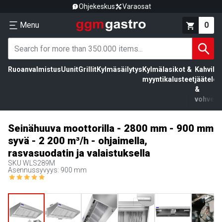
Ohjekeskus
Varaosat
Menu
0
Ruoanvalmistus
Uunit
Grillit
Kylmäsäilytys
Kylmälasikot &
Kahvila,
myyntikalusteet
jäätelö
&
vohvelit
Seinähuuva moottorilla - 2800 mm - 900 mm
syvä - 2 200 m³/h - ohjaimella,
rasvasuodatin ja valaistuksella
SKU
WLS289M
Asennussyvyys: 900 mm