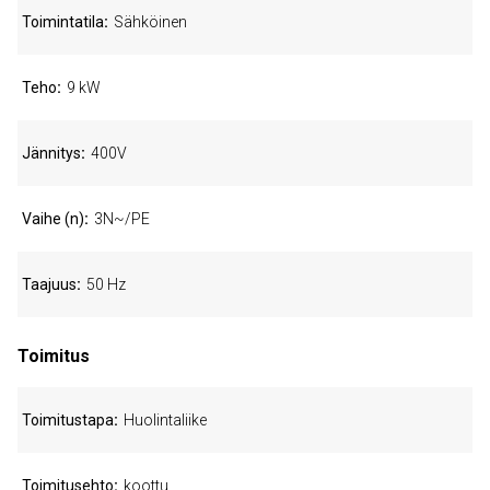
Toimintatila
Sähköinen
Teho
9 kW
Jännitys
400V
Vaihe (n)
3N~/PE
Taajuus
50 Hz
Toimitus
Toimitustapa
Huolintaliike
Toimitusehto
koottu