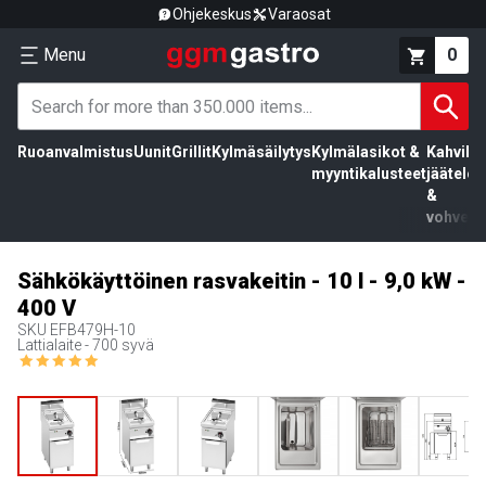
Ohjekeskus
Varaosat
Menu
0
Ruoanvalmistus
Uunit
Grillit
Kylmäsäilytys
Kylmälasikot &
Kahvila,
myyntikalusteet
jäätelö
&
vohvelit
Sähkökäyttöinen rasvakeitin - 10 l - 9,0 kW -
400 V
SKU
EFB479H-10
Lattialaite - 700 syvä