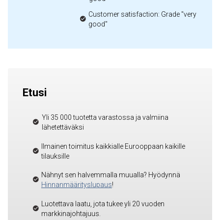
Customer satisfaction: Grade "very
good"
Etusi
Yli 35 000 tuotetta varastossa ja valmiina
lähetettäväksi
Ilmainen toimitus kaikkialle Eurooppaan kaikille
tilauksille
Nähnyt sen halvemmalla muualla? Hyödynnä
Hinnanmäärityslupaus
!
Luotettava laatu, jota tukee yli 20 vuoden
markkinajohtajuus.