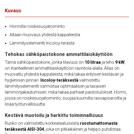
Kuvaus
Hormilla roiskesuojatoiminto
Altaan muovaus yhdestä kappaleesta
Lämmityselementti Incoloy-terästä
Tehokas sähköpaistokone ammattilaiskäyttöön
Tämä sähköpaistokone, jonka tilavuus on
10 litraa
ja teho
9 kW
,
on ihanteellinen ammattilaiskäyttöön ravintola-alalla. Allas on
muovattu yhdestä kappaleesta, mikä takaa erityisen kestävän ja
hygienisen pinnan.
Incoloy-teräksestä
valmistettu
lämmityselementti varmistaa optimaalisen ja tasaisen
lämmönjakautumisen, mikä takaa parhaat paisto­tulokset. Hormi,
jossa on roiskesuojatoiminto, suojaa kuumilta rasvapisaroilta ja
lisää työturvallisuutta.
Kestävä muotoilu ja harkittu toiminnallisuus
Runko on valmistettu korkealaatuisesta
ruostumattomasta
teräksestä AISI-304
, joka on pitkäikäinen ja helppo puhdistaa.