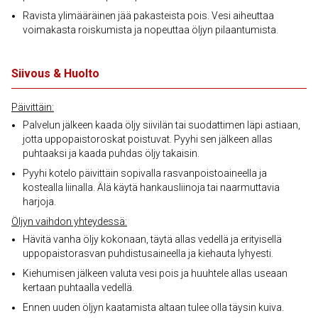
Ravista ylimääräinen jää pakasteista pois. Vesi aiheuttaa
voimakasta roiskumista ja nopeuttaa öljyn pilaantumista.
Siivous & Huolto
Päivittäin:
Palvelun jälkeen kaada öljy siivilän tai suodattimen läpi astiaan,
jotta uppopaistoroskat poistuvat. Pyyhi sen jälkeen allas
puhtaaksi ja kaada puhdas öljy takaisin.
Pyyhi kotelo päivittäin sopivalla rasvanpoistoaineella ja
kostealla liinalla. Älä käytä hankausliinoja tai naarmuttavia
harjoja.
Öljyn vaihdon yhteydessä:
Hävitä vanha öljy kokonaan, täytä allas vedellä ja erityisellä
uppopaistorasvan puhdistusaineella ja kiehauta lyhyesti.
Kiehumisen jälkeen valuta vesi pois ja huuhtele allas useaan
kertaan puhtaalla vedellä.
Ennen uuden öljyn kaatamista altaan tulee olla täysin kuiva.