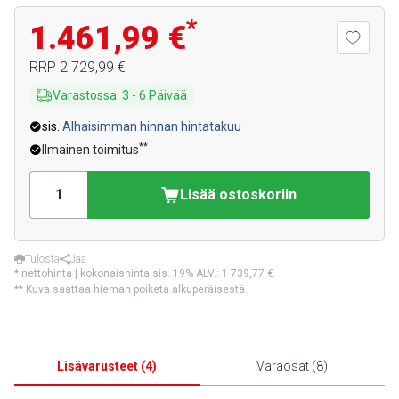
*
1.461,99 €
RRP
2 729,99 €
Varastossa
:
3
-
6
Päivää
sis.
Alhaisimman hinnan hintatakuu
**
Ilmainen toimitus
Lisää ostoskoriin
Tulosta
Jaa
* nettohinta | kokonaishinta sis. 19% ALV.:
1 739,77 €
** Kuva saattaa hieman poiketa alkuperäisestä.
Lisävarusteet
(
4
)
Varaosat
(
8
)