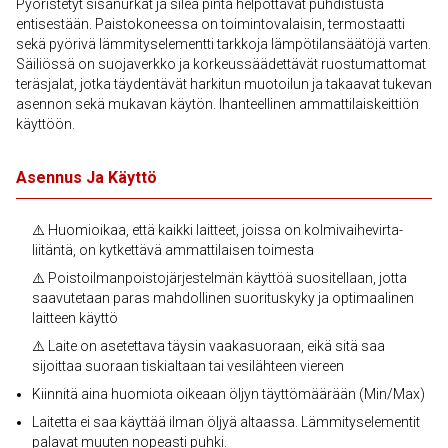
Pyöristetyt sisänurkat ja sileä pinta helpottavat puhdistusta
entisestään. Paistokoneessa on toimintovalaisin, termostaatti
sekä pyörivä lämmityselementti tarkkoja lämpötilansäätöjä varten.
Säiliössä on suojaverkko ja korkeussäädettävät ruostumattomat
teräsjalat, jotka täydentävät harkitun muotoilun ja takaavat tukevan
asennon sekä mukavan käytön. Ihanteellinen ammattilaiskeittiön
käyttöön.
Asennus Ja Käyttö
⚠️ Huomioikaa, että kaikki laitteet, joissa on kolmivaihevirta-
liitäntä, on kytkettävä ammattilaisen toimesta
⚠️ Poistoilmanpoistojärjestelmän käyttöä suositellaan, jotta
saavutetaan paras mahdollinen suorituskyky ja optimaalinen
laitteen käyttö
⚠️ Laite on asetettava täysin vaakasuoraan, eikä sitä saa
sijoittaa suoraan tiskialtaan tai vesilähteen viereen
Kiinnitä aina huomiota oikeaan öljyn täyttömäärään (Min/Max)
Laitetta ei saa käyttää ilman öljyä altaassa. Lämmityselementit
palavat muuten nopeasti puhki.