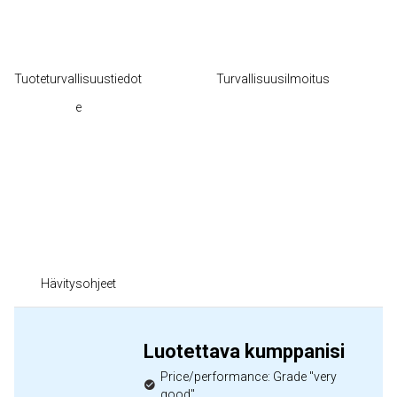
Tuoteturvallisuustiedot
Turvallisuusilmoitus
e
Hävitysohjeet
Luotettava kumppanisi
Price/performance: Grade "very
good"