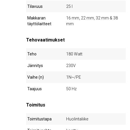
Tilavuus
25 l
Makkaran
16 mm, 22 mm, 32 mm & 38
täyttölaitteet
mm
Tehovaatimukset
Teho
180 Watt
Jännitys
230V
Vaihe (n)
1N~/PE
Taajuus
50 Hz
Toimitus
Toimitustapa
Huolintaliike