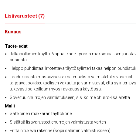
Lisävarusteet
(
7
)
Kuvaus
Tuote-edut
Jalkapolkimen käyttö: Vapaat kädet työssä maksimaalisen joust
ansiosta.
Helppo puhdistaa: Irrotettava täyttösylinteri takaa helpon puhdistu
Laadukkaasta massiivisesta materiaalista valmistetut sivuseinät
tarjoavat poikkeuksellisen vakautta ja varmistavat, että sylinteri py
tukevasti paikoillaan myös raskaassa käytössä.
Soveltuu churrojen valmistukseen, sis. kolme churro-lisälaitetta.
Malli
Sähköinen makkaran täyttökone
Sisältää lisävarusteet churrojen valmistusta varten
Erittäin tukeva rakenne (sopii salamin valmistukseen).