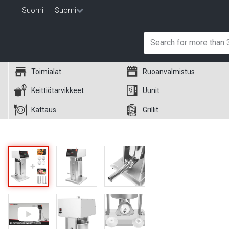
Suomi
|
Suomi
Toimialat
Ruoanvalmistus
Keittiötarvikkeet
Uunit
Kattaus
Grillit