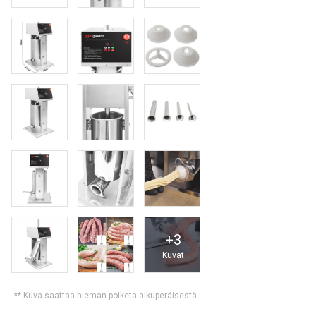
+
3
Kuvat
** Kuva saattaa hieman poiketa alkuperäisestä.