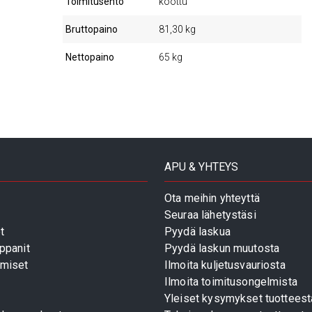
Toimitusehto
koottu
Bruttopaino
81,30 kg
Nettopaino
65 kg
APU & YHTEYS
Ota meihin yhteyttä
Seuraa lähetystäsi
t
Pyydä laskua
ppanit
Pyydä laskun muutosta
miset
Ilmoita kuljetusvauriosta
Ilmoita toimitusongelmista
Yleiset kysymykset tuotteest