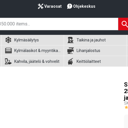
Varaosat
Ohjekeskus
Kylmäsäilytys
Taikina ja jauhot
Kylmälasikot & myyntikalusteet
Lihanjalostus
Kahvila, jäätelö & vohvelit
Keittiölaitteet
S
2
j
S