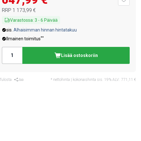
647,99 €
RRP
1 173,99 €
Varastossa
:
3
-
6
Päivää
sis.
Alhaisimman hinnan hintatakuu
**
Ilmainen toimitus
Lisää ostoskoriin
Tulosta
Jaa
* nettohinta | kokonaishinta sis. 19% ALV.:
771,11 €