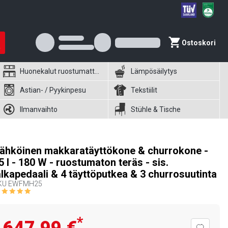
Ostoskori
Huonekalut ruostumattomasta teräksestä
Lämpösäilytys
Astian- / Pyykinpesu
Tekstiilit
Ilmanvaihto
Stühle & Tische
ähköinen makkaratäyttökone & churrokone -
5 l - 180 W - ruostumaton teräs - sis.
alkapedaali & 4 täyttöputkea & 3 churrosuutinta
KU
EWFMH25
*