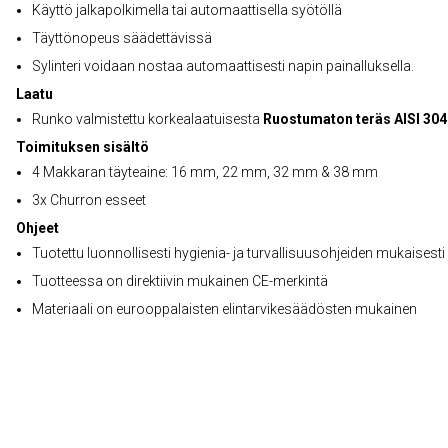
Käyttö jalkapolkimella tai automaattisella syötöllä
Täyttönopeus säädettävissä
Sylinteri voidaan nostaa automaattisesti napin painalluksella.
Laatu
Runko valmistettu korkealaatuisesta
Ruostumaton teräs AISI 304
Toimituksen sisältö
4 Makkaran täyteaine: 16 mm, 22 mm, 32 mm & 38 mm
3x Churron esseet
Ohjeet
Tuotettu luonnollisesti hygienia- ja turvallisuusohjeiden mukaisesti
Tuotteessa on direktiivin mukainen CE-merkintä
Materiaali on eurooppalaisten elintarvikesäädösten mukainen