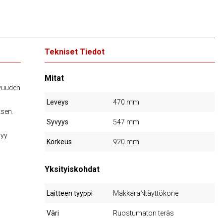
Tekniset Tiedot
Mitat
avuuden
Leveys
470 mm
ksen.
Syvyys
547 mm
syy
Korkeus
920 mm
Yksityiskohdat
Laitteen tyyppi
MakkaraNtäyttökone
Väri
Ruostumaton teräs