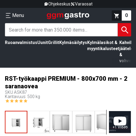
Ohjekeskus
Varaosat
Menu
0
Ruoanvalmistus
Uunit
Grillit
Kylmäsäilytys
Kylmälasikot &
Kahvila,
myyntikalusteet
jäätelö
&
vohvelit
RST-työkaappi PREMIUM - 800x700 mm - 2
saranaovea
SKU
ASK87
Kantavuus: 500 kg
+
1
Video