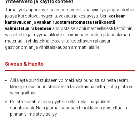
Yhteenveto ja käyttökohteet
Tämä työkaappi soveltuu erinomaisesti vaativiin työympäristöihin,
joissa korostuvat hygienia, vakaus ja kestävyys. Sen
korkean
kantavuuden
ja
vankan ruostumattomasta teräksestä
valmistetun rakenteen
ansiosta se sopii ihanteellisesti keittiöihin,
varastoihin ja myymälätiloihin. Toiminnallisuuden ja laadukkaan
materiaalin yhdistelmä tekee siitä luotettavan ratkaisun
gastronomian ja vähittäiskaupan ammattilaisille.
Siivous & Huolto
Älä käytä puhdistukseen voimakkaita puhdistusaineita (esim.
klooripitoisia puhdistusaineita tai valkaisuainetta), jotta pinta ei
vahingoittuisi.
Poista likatahrat aina pyyhkimällä metalliharjauksen
suuntaisesti. Näin jäämät saadaan tehokkaasti poistettua ja
pinnan viimeistely säilyy.