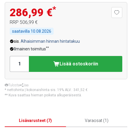
*
286,99 €
RRP
506,99 €
saatavilla
10.08.2026
sis.
Alhaisimman hinnan hintatakuu
**
Ilmainen toimitus
Lisää ostoskoriin
Tulosta
Jaa
* nettohinta | kokonaishinta sis. 19% ALV.:
341,52 €
** Kuva saattaa hieman poiketa alkuperäisestä.
Lisävarusteet
(
7
)
Varaosat
(
1
)