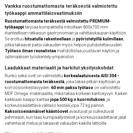
Vankka ruostumattomasta teräksestä valmistettu
työkaappi ammattilaisvaatimuksiin
Ruostumattomasta teräksestä valmistettu PREMIUM-
työkaappi
tarjoaa kompakteilla mitoillaan 800x700 mm
ihanteellisen ratkaisun gastronomian ja vähittäiskaupan käyttöön.
Se erottuu
hitsatulla rakenteellaan
ja
pyöristetyillä kulmillaan
,
jotka takaavat paitsi vakauden myös helpon puhdistettavuuden.
Työtaso ilman reunalistaa
mahdollistaa joustavan käytön ja
optimaalisen työskentely-ympäristön.
Laadukkaat materiaalit ja harkitut yksityiskohdat
Runko sekä ovet on valmistettu
korkealaatuisesta AISI 304 -
ruostumattomasta teräksestä
, joka takaa pitkän käyttöiän ja
korroosionkestävyyden.
60 mm paksu työtaso
on vahvistettu
MDF Omega -materiaalilla, mikä takaa korkean kantokyvyn. Kaiken
kaikkiaan kaappi kantaa
jopa 500 kg:n kuormituksen
, ja
korkeussäädettävä välitaso kestää jopa 72 kg painon.
Kaksoisseinämäiset kääntöovet
avautuvat ja sulkeutuvat
pehmeästi, kun taas kumipäällysteiset ja korkeussäädettävät jalat
vähentävät melua ja takaavat vakauden kaikilla lattioilla.