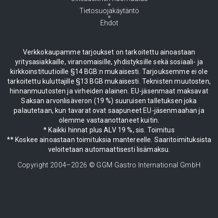
Tietosuojakäytäntö
Ehdot
Verkkokaupamme tarjoukset on tarkoitettu ainoastaan
yritysasiakkaille, viranomaisille, yhdistyksille sekä sosiaali- ja
kirkkoinstituutioille §14 BGB:n mukaisesti. Tarjouksemme ei ole
tarkoitettu kuluttajille §13 BGB mukaisesti. Teknisten muutosten,
hinnanmuutosten ja virheiden alainen. EU-jäsenmaat maksavat
Saksan arvonlisäveron (19 %) suuruisen talletuksen joka
palautetaan, kun tavarat ovat saapuneet EU-jäsenmaahan ja
olemme vastaanottaneet kuitin.
* Kaikki hinnat plus ALV 19 %, sis. Toimitus
** Koskee ainoastaan toimituksia mantereelle. Saaritoimituksista
veloitetaan automaattisesti lisämaksu.
Copyright 2004–
2026
© GGM Gastro International GmbH