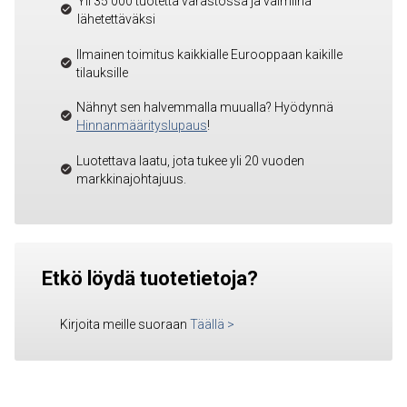
Yli 35 000 tuotetta varastossa ja valmiina
lähetettäväksi
Ilmainen toimitus kaikkialle Eurooppaan kaikille
tilauksille
Nähnyt sen halvemmalla muualla? Hyödynnä
Hinnanmäärityslupaus
!
Luotettava laatu, jota tukee yli 20 vuoden
markkinajohtajuus.
Etkö löydä tuotetietoja?
Kirjoita meille suoraan
Täällä
>