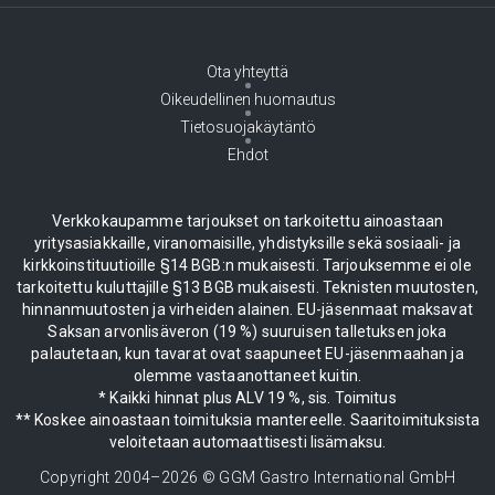
Ota yhteyttä
Oikeudellinen huomautus
Tietosuojakäytäntö
Ehdot
Verkkokaupamme tarjoukset on tarkoitettu ainoastaan
yritysasiakkaille, viranomaisille, yhdistyksille sekä sosiaali- ja
kirkkoinstituutioille §14 BGB:n mukaisesti. Tarjouksemme ei ole
tarkoitettu kuluttajille §13 BGB mukaisesti. Teknisten muutosten,
hinnanmuutosten ja virheiden alainen. EU-jäsenmaat maksavat
Saksan arvonlisäveron (19 %) suuruisen talletuksen joka
palautetaan, kun tavarat ovat saapuneet EU-jäsenmaahan ja
olemme vastaanottaneet kuitin.
* Kaikki hinnat plus ALV 19 %, sis. Toimitus
** Koskee ainoastaan toimituksia mantereelle. Saaritoimituksista
veloitetaan automaattisesti lisämaksu.
Copyright 2004–
2026
© GGM Gastro International GmbH