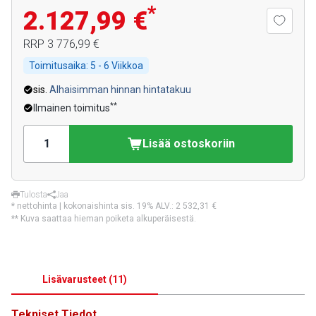
*
2.127,99 €
RRP
3 776,99 €
Toimitusaika:
5 - 6 Viikkoa
sis.
Alhaisimman hinnan hintatakuu
**
Ilmainen toimitus
Lisää ostoskoriin
Tulosta
Jaa
* nettohinta | kokonaishinta sis. 19% ALV.:
2 532,31 €
** Kuva saattaa hieman poiketa alkuperäisestä.
Lisävarusteet
(
11
)
Tekniset Tiedot