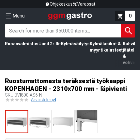
Ohjekeskus
Varaosat
Menu
0
Ruoanvalmistus
Uunit
Grillit
Kylmäsäilytys
Kylmälasikot &
Kahvila,
myyntikalusteet
jäätelö
&
vohvelit
Ruostumattomasta teräksestä työkaappi
KOPENHAGEN - 2310x700 mm - läpivienti
SKU
BVI800-AS6-N
Arvostele nyt