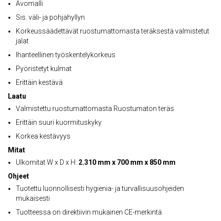
Avomalli
Sis. väli- ja pohjahyllyn
Korkeussäädettävät ruostumattomasta teräksestä valmistetut
jalat
Ihanteellinen työskentelykorkeus
Pyöristetyt kulmat
Erittäin kestävä
Laatu
Valmistettu ruostumattomasta Ruostumaton teräs
Erittäin suuri kuormituskyky
Korkea kestävyys
Mitat
Ulkomitat W x D x H:
2.310 mm x 700 mm x 850 mm
Ohjeet
Tuotettu luonnollisesti hygienia- ja turvallisuusohjeiden
mukaisesti
Tuotteessa on direktiivin mukainen CE-merkintä