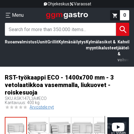
Ohjekeskus
Varaosat
Menu
0
Ruoanvalmistus
Uunit
Grillit
Kylmäsäilytys
Kylmälasikot &
Kahvila,
myyntikalusteet
jäätelö
&
vohvelit
RST-työkaappi ECO - 1400x700 mm - 3
vetolaatikkoa vasemmalla, liukuovet -
roiskesuoja
SKU
ASK147L3A#ECO
Kantavuus: 400 kg
Arvostele nyt
+
1
Video