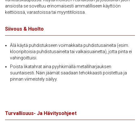
ansiosta se soveltuu erinomaisesti ammatilliseen käyttöön
keittiöissä, varastoissa tai myyntitiloissa.
Siivous & Huolto
Älä käytä puhdistukseen voimakkaita puhdistusaineita (esim.
klooripitoisia puhdistusaineita tai valkaisuainetta), jotta pinta ei
vahingoittuisi.
Poista likatahrat aina pyyhkimällä metalliharjauksen
suuntaisesti. Näin jäämät saadaan tehokkaasti poistettua ja
pinnan viimeistely säilyy.
Turvallisuus- Ja Hävitysohjeet