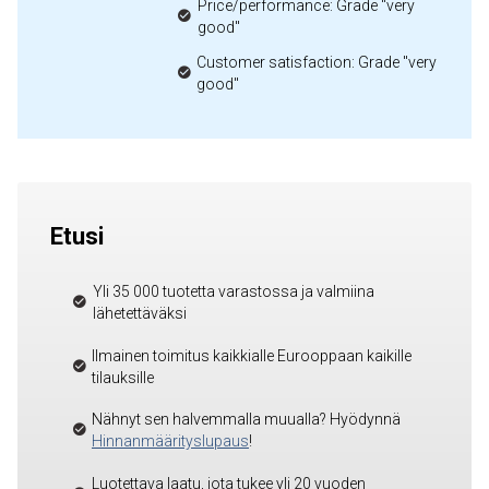
Price/performance: Grade "very
good"
Customer satisfaction: Grade "very
good"
Etusi
Yli 35 000 tuotetta varastossa ja valmiina
lähetettäväksi
Ilmainen toimitus kaikkialle Eurooppaan kaikille
tilauksille
Nähnyt sen halvemmalla muualla? Hyödynnä
Hinnanmäärityslupaus
!
Luotettava laatu, jota tukee yli 20 vuoden