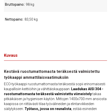
Bruttopaino
98 kg
Nettopaino
83,50 kg
Kuvaus
Kestävä ruostumattomasta teräksestä valmistettu
työkaappi ammattilaisvaatimuksiin
ECO-työkaappi ruostumattomasta teräksestä sopii erinomaisesti
kaupallisiin keittiöihin ja vähittäiskauppaan.
Laadukas AISI 304 -
ruostumattomasta teräksestä valmistettu viimeistely
takaa
pitkäikäisen ja hygienisen käytön. Mittojen 1400x700 mm ansiosta
kaapissa on riittävästi tilaa työvälineiden ja elintarvikkeiden
säilytykseen.
Työtaso, jossa on reunalista
, estää esineiden