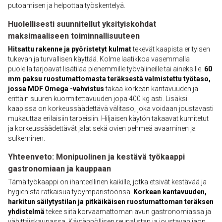
putoamisen ja helpottaa työskentelyä.
Huolellisesti suunnitellut yksityiskohdat
maksimaaliseen toiminnallisuuteen
Hitsattu rakenne ja pyöristetyt kulmat
tekevät kaapista erityisen
tukevan ja turvallisen käyttää. Kolme laatikkoa vasemmalla
puolella tarjoavat lisätilaa pienemmille työvälineille tai aineksille.
60
mm paksu ruostumattomasta teräksestä valmistettu työtaso,
jossa MDF Omega -vahvistus
takaa korkean kantavuuden ja
erittäin suuren kuormitettavuuden jopa 400 kg asti. Lisäksi
kaapissa on korkeussäädettävä välitaso, joka voidaan joustavasti
mukauttaa erilaisiin tarpeisiin. Hiljaisen käytön takaavat kumitetut
ja korkeussäädettävät jalat sekä ovien pehmeä avaaminen ja
sulkeminen.
Yhteenveto: Monipuolinen ja kestävä työkaappi
gastronomiaan ja kauppaan
Tämä työkaappi on ihanteellinen kaikille, jotka etsivät kestävää ja
hygienistä ratkaisua työympäristöönsä.
Korkean kantavuuden,
harkitun säilytystilan ja pitkäikäisen ruostumattoman teräksen
yhdistelmä
tekee siitä korvaamattoman avun gastronomiassa ja
vähittäiskaupassa. Käytännöllisen reunalistan ja joustavan jaon