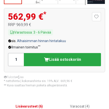
*
562,99 €
RRP
969,99 €
Varastossa
:
3
-
6
Päivää
sis.
Alhaisimman hinnan hintatakuu
**
Ilmainen toimitus
Lisää ostoskoriin
Tulosta
Jaa
* nettohinta | kokonaishinta sis. 19% ALV.:
669,96 €
** Kuva saattaa hieman poiketa alkuperäisestä.
Lisävarusteet
(
6
)
Varaosat
(
4
)