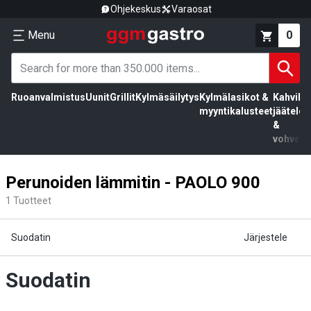
Ohjekeskus
Varaosat
Menu
0
Ruoanvalmistus
Uunit
Grillit
Kylmäsäilytys
Kylmälasikot &
Kahvila,
myyntikalusteet
jäätelö
&
vohvelit
Perunoiden lämmitin - PAOLO 900
1
Tuotteet
Suodatin
Järjestele
Suodatin