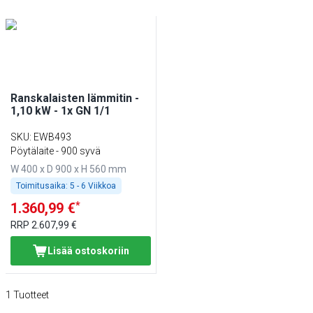
Ranskalaisten lämmitin -
1,10 kW - 1x GN 1/1
SKU
:
EWB493
Pöytälaite - 900 syvä
W 400 x D 900 x H 560 mm
Toimitusaika:
5 - 6 Viikkoa
*
1.360,99 €
RRP
2.607,99 €
Lisää ostoskoriin
1
Tuotteet