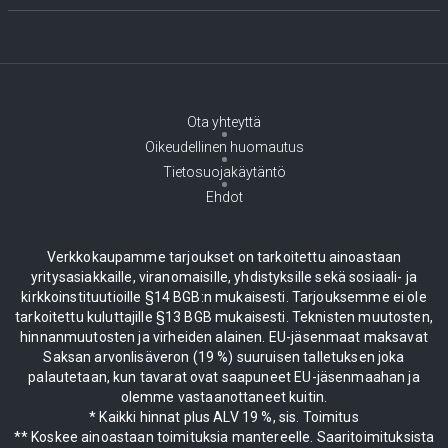
Ota yhteyttä
Oikeudellinen huomautus
Tietosuojakäytäntö
Ehdot
Verkkokaupamme tarjoukset on tarkoitettu ainoastaan
yritysasiakkaille, viranomaisille, yhdistyksille sekä sosiaali- ja
kirkkoinstituutioille §14 BGB:n mukaisesti. Tarjouksemme ei ole
tarkoitettu kuluttajille §13 BGB mukaisesti. Teknisten muutosten,
hinnanmuutosten ja virheiden alainen. EU-jäsenmaat maksavat
Saksan arvonlisäveron (19 %) suuruisen talletuksen joka
palautetaan, kun tavarat ovat saapuneet EU-jäsenmaahan ja
olemme vastaanottaneet kuitin.
* Kaikki hinnat plus ALV 19 %, sis. Toimitus
** Koskee ainoastaan toimituksia mantereelle. Saaritoimituksista