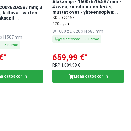
Alakaappi - 1600x620x587 mm -
4 ovea; ruostumaton teräs;
1200x620x587 mm; 3
mustat ovet - yhteensopiva:
 kiiltävä - varten
MARIO 700 -sarja
akaapit -
SKU
:
GK166T
: Mario 700 -sarja
620 syvä
W 1600 x D 620 x H 587 mm
 x H 587 mm
Varastossa
:
3
-
6
Päivää
3
-
6
Päivää
*
*
€
659,99 €
RRP
1.089,99 €
ää ostoskoriin
Lisää ostoskoriin