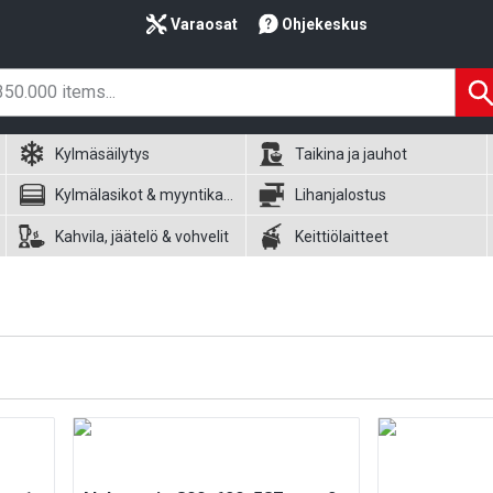
Varaosat
Ohjekeskus
Kylmäsäilytys
Taikina ja jauhot
Kylmälasikot & myyntikalusteet
Lihanjalostus
Kahvila, jäätelö & vohvelit
Keittiölaitteet