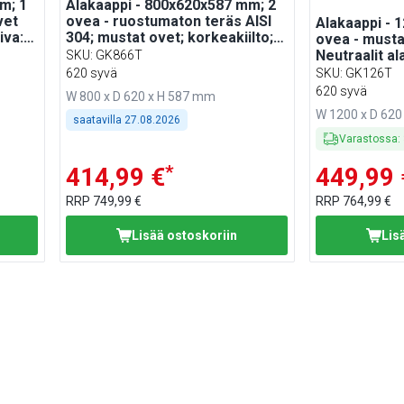
m; 1
Alakaappi - 800x620x587 mm; 2
vet
ovea - ruostumaton teräs AISI
Alakaappi - 
iva:
304; mustat ovet; korkeakiilto;
ovea - musta,
4-sivuinen; säädettävät jalat
Neutraalit al
SKU
:
GK866T
yhteensopiva
620 syvä
SKU
:
GK126T
620 syvä
W 800 x D 620 x H 587 mm
W 1200 x D 620
saatavilla
27.08.2026
Varastossa
:
*
414,99 €
449,99 
RRP
749,99 €
RRP
764,99 €
Lisää ostoskoriin
Lis