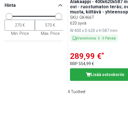
Alakaappi - 400x620x587 m
Hinta
ovi - ruostumaton teräs; o
musta, kiiltävä - yhteensop
MARIO 700 -sarja
SKU
:
GK466T
620 syvä
W 400 x D 620 x H 587 mm
Min. Price
Max. Price
Varastossa
:
3
-
5
Päivää
*
289,99 €
RRP
554,99 €
Lisää ostoskoriin
4
Tuotteet