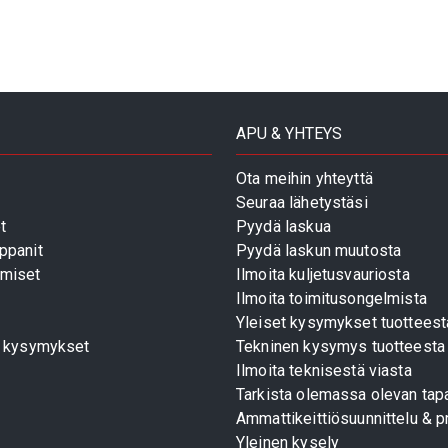
APU & YHTEYS
Ota meihin yhteyttä
Seuraa lähetystäsi
t
Pyydä laskua
ppanit
Pyydä laskun muutosta
miset
Ilmoita kuljetusvauriosta
Ilmoita toimitusongelmista
Yleiset kysymykset tuotteest
t kysymykset
Tekninen kysymys tuotteesta
Ilmoita teknisestä viasta
Tarkista olemassa olevan tapa
Ammattikeittiösuunnittelu & pr
Yleinen kysely