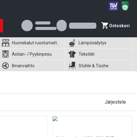
Ostoskori
Huonekalut ruostumattomasta teräksestä
Lämpösäilytys
Astian- / Pyykinpesu
Tekstiilit
Ilmanvaihto
Stühle & Tische
Järjestele