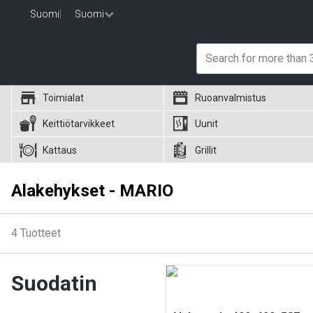
Suomi
|
Suomi
Toimialat
Ruoanvalmistus
Keittiötarvikkeet
Uunit
Kattaus
Grillit
Alakehykset - MARIO
4
Tuotteet
Suodatin