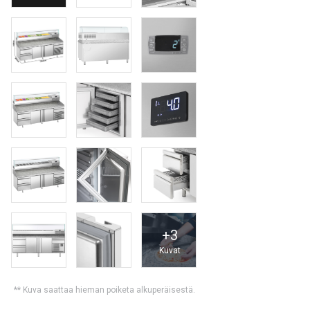
+
3
Kuvat
** Kuva saattaa hieman poiketa alkuperäisestä.