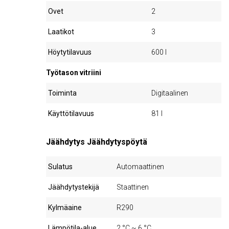
Ovet
2
Laatikot
3
Höytytilavuus
600 l
Työtason vitriini
Toiminta
Digitaalinen
Käyttötilavuus
81 l
Jäähdytys Jäähdytyspöytä
Sulatus
Automaattinen
Jäähdytystekijä
Staattinen
Kylmäaine
R290
Lämpötila-alue
2 °C ~ 6 °C