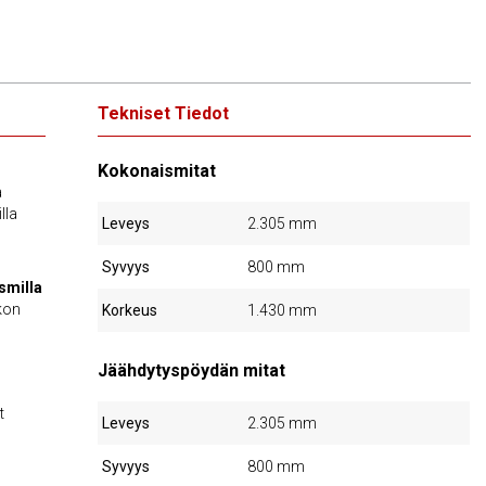
Tekniset Tiedot
Kokonaismitat
a
lla
Leveys
2.305 mm
Syvyys
800 mm
smilla
kon
Korkeus
1.430 mm
Jäähdytyspöydän mitat
t
Leveys
2.305 mm
Syvyys
800 mm