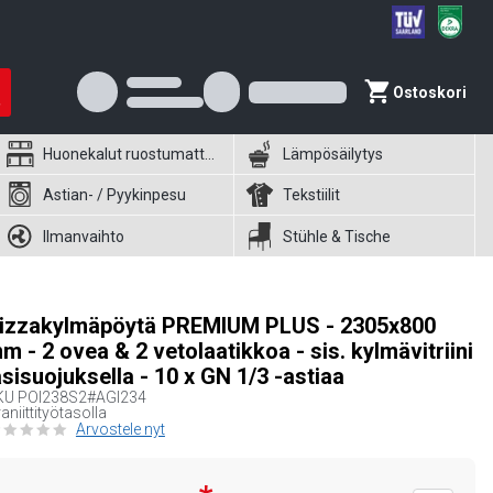
Ostoskori
Huonekalut ruostumattomasta teräksestä
Lämpösäilytys
Astian- / Pyykinpesu
Tekstiilit
Ilmanvaihto
Stühle & Tische
izzakylmäpöytä PREMIUM PLUS - 2305x800
m - 2 ovea & 2 vetolaatikkoa - sis. kylmävitriini
asisuojuksella - 10 x GN 1/3 -astiaa
KU
POI238S2#AGI234
aniittityötasolla
Arvostele nyt