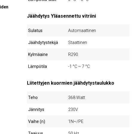
öiden
Jäähdytys Yläasennettu vitriini
Sulatus
Automaattinen
Jäähdytystekijä
Staattinen
Kylmäaine
R290
Lämpötila
-1 °C ~ 7 °C
Liitettyjen kuormien jäähdytystaulukko
Teho
368 Watt
Jännitys
230V
Vaihe (n)
1N~/PE
Taajuus
50 Hz