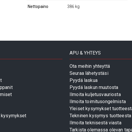
Nettopaino
386 kg
APU & YHTEYS
Ota meihin yhteyttä
Seuraa lähetystäsi
t
Pyydä laskua
ppanit
Pyydä laskun muutosta
miset
Ilmoita kuljetusvauriosta
Ilmoita toimitusongelmista
Yleiset kysymykset tuotteest
t kysymykset
Tekninen kysymys tuotteesta
Ilmoita teknisestä viasta
Tarkista olemassa olevan tapa