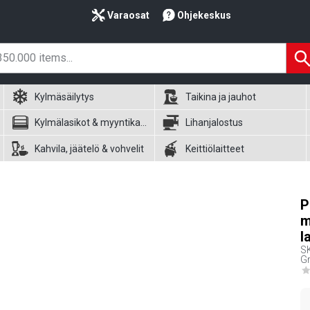
Varaosat
Ohjekeskus
Kylmäsäilytys
Taikina ja jauhot
Kylmälasikot & myyntikalusteet
Lihanjalostus
Kahvila, jäätelö & vohvelit
Keittiölaitteet
P
m
l
S
Gr