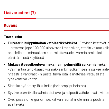
Lisävarusteet
(
7
)
Kuvaus
Tuote-edut
Fultererin huippuluokan vetolaatikkokiskot
- Erityisen kestävät j
luotettavat: jopa 100 000 ulosvetoa ilman vikaa, erittäin vakaat kaiki
akseleilla maksimaalisen kuormitettavuuden varmistamiseksi
päivittäisessä käytössä.
Mukava itsesulkeutuva mekanismi pehmeällä sulkemismekani
- Vaimentaa tehokkaasti voimakkaankin sulkemisen ja sulkee laati
hitaasti ja varovasti - hiljaista, turvallista ja materiaaliystävällistä
työskentelyä varten.
Sisätilat pyöristetyillä kulmilla (helpompi puhdistaa)
Syvävetotekniikalla valmistetut ovet ja helposti vaihdettavat tiivistee
Ovet, joissa on ergonomiset kahvan reunat molemmilta puolilta
avattavaksi