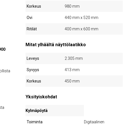
Korkeus
980 mm
Ovi
440 mm x 520 mm
Ritilät
400 mm x 600 mm
Mitat ylhäältä näyttölaatikko
900
Leveys
2.305 mm
Syvyys
413 mm
llista
Korkeus
450 mm
Yksityiskohdat
sta
Kylmäpöytä
Toiminta
Digitaalinen