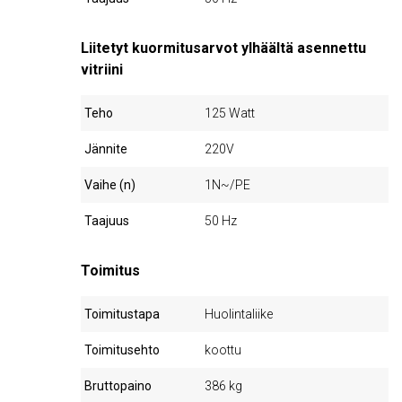
Liitetyt kuormitusarvot ylhäältä asennettu
vitriini
Teho
125 Watt
Jännite
220V
Vaihe (n)
1N~/PE
Taajuus
50 Hz
Toimitus
Toimitustapa
Huolintaliike
Toimitusehto
koottu
Bruttopaino
386 kg