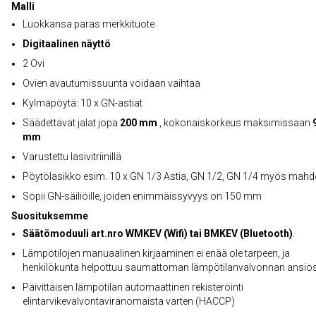
Malli
Luokkansa paras merkkituote
Digitaalinen näyttö
2 Ovi
Ovien avautumissuunta voidaan vaihtaa
Kylmäpöytä: 10 x GN-astiat
Säädettävät jalat jopa
200 mm
, kokonaiskorkeus maksimissaan
mm
Varustettu lasivitriinillä
Pöytölasikko esim. 10 x GN 1/3 Astia, GN 1/2, GN 1/4 myös mahdo
Sopii GN-säiliöille, joiden enimmäissyvyys on 150 mm
Suosituksemme
Säätömoduuli art.nro WMKEV (Wifi) tai BMKEV (Bluetooth)
.
Lämpötilojen manuaalinen kirjaaminen ei enää ole tarpeen, ja
henkilökunta helpottuu saumattoman lämpötilanvalvonnan ansio
Päivittäisen lämpötilan automaattinen rekisteröinti
elintarvikevalvontaviranomaista varten (HACCP)