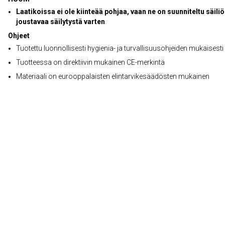
Laatikoissa ei ole kiinteää pohjaa, vaan ne on suunniteltu säili
joustavaa säilytystä varten
.
Ohjeet
Tuotettu luonnollisesti hygienia- ja turvallisuusohjeiden mukaisesti
Tuotteessa on direktiivin mukainen CE-merkintä
Materiaali on eurooppalaisten elintarvikesäädösten mukainen