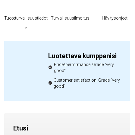
Tuoteturvallisuustiedot
Turvallisuusilmoitus
Hävitysohjeet
e
Luotettava kumppanisi
Price/performance: Grade "very
good"
Customer satisfaction: Grade "very
good"
Etusi