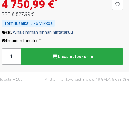
*
4 750,99 €
RRP
8 827,99 €
Toimitusaika:
5 - 6 Viikkoa
sis.
Alhaisimman hinnan hintatakuu
**
Ilmainen toimitus
Lisää ostoskoriin
Tulosta
Jaa
* nettohinta | kokonaishinta sis. 19% ALV.:
5 653,68 €