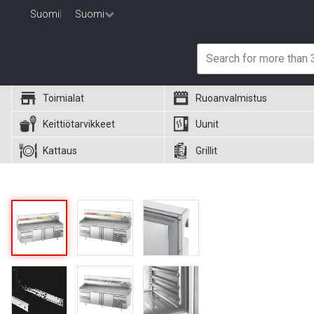
Suomi
|
Suomi
Toimialat
Ruoanvalmistus
Keittiötarvikkeet
Uunit
Kattaus
Grillit