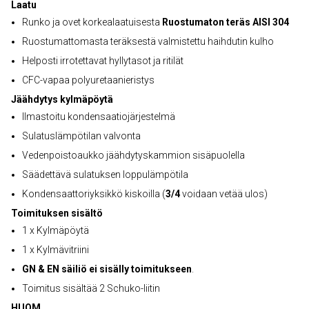
Laatu
Runko ja ovet korkealaatuisesta
Ruostumaton teräs AISI 304
Ruostumattomasta teräksestä valmistettu haihdutin kulho
Helposti irrotettavat hyllytasot ja ritilät
CFC-vapaa polyuretaanieristys
Jäähdytys kylmäpöytä
Ilmastoitu kondensaatiojärjestelmä
Sulatuslämpötilan valvonta
Vedenpoistoaukko jäähdytyskammion sisäpuolella
Säädettävä sulatuksen loppulämpötila
Kondensaattoriyksikkö kiskoilla (
3/4
voidaan vetää ulos)
Toimituksen sisältö
1 x Kylmäpöytä
1 x Kylmävitriini
GN & EN säiliö ei sisälly toimitukseen
.
Toimitus sisältää 2 Schuko-liitin
HUOM