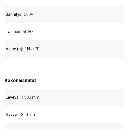
Jännitys
230V
Taajuus
50 Hz
Vaihe (n)
1N~/PE
Kokonaismitat
Leveys
1.500 mm
Syvyys
800 mm