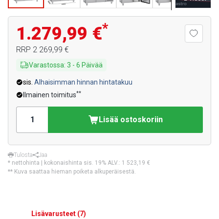
*
1.279,99 €
RRP
2 269,99 €
Varastossa
:
3
-
6
Päivää
sis.
Alhaisimman hinnan hintatakuu
**
Ilmainen toimitus
Lisää ostoskoriin
Tulosta
Jaa
* nettohinta | kokonaishinta sis. 19% ALV.:
1 523,19 €
** Kuva saattaa hieman poiketa alkuperäisestä.
Lisävarusteet
(
7
)