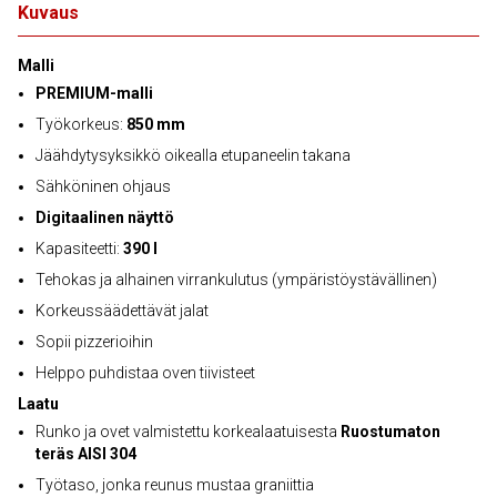
Kuvaus
Malli
PREMIUM-malli
Työkorkeus:
850 mm
Jäähdytysyksikkö oikealla etupaneelin takana
Sähköninen ohjaus
Digitaalinen näyttö
Kapasiteetti:
390 l
Tehokas ja alhainen virrankulutus (ympäristöystävällinen)
Korkeussäädettävät jalat
Sopii pizzerioihin
Helppo puhdistaa oven tiivisteet
Laatu
Runko ja ovet valmistettu korkealaatuisesta
Ruostumaton
teräs AISI 304
Työtaso, jonka reunus mustaa graniittia