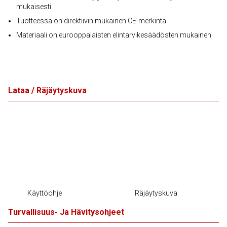
mukaisesti
Tuotteessa on direktiivin mukainen CE-merkintä
Materiaali on eurooppalaisten elintarvikesäädösten mukainen
Lataa / Räjäytyskuva
Käyttöohje
Räjäytyskuva
Turvallisuus- Ja Hävitysohjeet