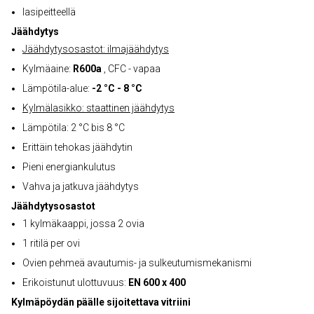
lasipeitteellä
Jäähdytys
Jäähdytysosastot: ilmajäähdytys
Kylmäaine:
R600a
, CFC - vapaa
Lämpötila-alue:
-2 °C - 8 °C
Kylmälasikko: staattinen jäähdytys
Lämpötila: 2 °C bis 8 °C
Erittäin tehokas jäähdytin
Pieni energiankulutus
Vahva ja jatkuva jäähdytys
Jäähdytysosastot
1 kylmäkaappi, jossa 2 ovia
1 ritilä per ovi
Ovien pehmeä avautumis- ja sulkeutumismekanismi
Erikoistunut ulottuvuus:
EN 600 x 400
Kylmäpöydän päälle sijoitettava vitriini