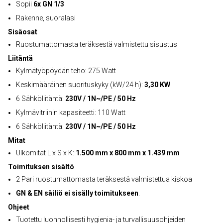
Sopii
6x GN 1/3
Rakenne, suoralasi
Sisäosat
Ruostumattomasta teräksestä valmistettu sisustus
Liitäntä
Kylmätyöpöydän teho: 275 Watt
Keskimääräinen suorituskyky (kW/24 h):
3,30 KW
6 Sähköliitäntä:
230V / 1N~/PE / 50 Hz
Kylmävitriinin kapasiteetti: 110 Watt
6 Sähköliitäntä:
230V / 1N~/PE / 50 Hz
Mitat
Ulkomitat L x S x K:
1.500 mm x 800 mm x 1.439 mm
Toimituksen sisältö
2 Pari ruostumattomasta teräksestä valmistettua kiskoa
GN & EN säiliö ei sisälly toimitukseen
.
Ohjeet
Tuotettu luonnollisesti hygienia- ja turvallisuusohjeiden