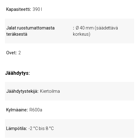
Kapasiteetti
390 l
Jalat ruostumattomasta
Ø 40 mm (säädettävä
teräksestä
korkeus)
Ovet
2
Jäähdytys:
Jäähdytystekijä
Kiertoilma
Kylmäaine
R600a
Lämpötila
-2 °C bis 8 °C