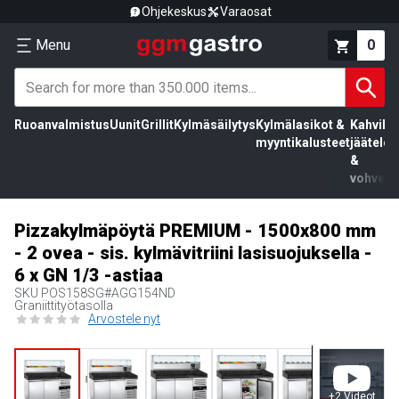
Ohjekeskus
Varaosat
Menu
0
Ruoanvalmistus
Uunit
Grillit
Kylmäsäilytys
Kylmälasikot &
Kahvila,
myyntikalusteet
jäätelö
&
vohvelit
Pizzakylmäpöytä PREMIUM - 1500x800 mm
- 2 ovea - sis. kylmävitriini lasisuojuksella -
6 x GN 1/3 -astiaa
SKU
POS158SG#AGG154ND
Graniittityötasolla
Arvostele nyt
+
2
Videot