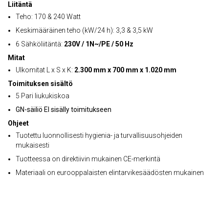
Liitäntä
Teho: 170 & 240 Watt
Keskimääräinen teho (kW/24 h): 3,3 & 3,5 kW
6 Sähköliitäntä:
230V / 1N~/PE / 50 Hz
Mitat
Ulkomitat L x S x K:
2.300 mm x 700 mm x 1.020 mm
Toimituksen sisältö
5 Pari liukukiskoa
GN-säiliö EI sisälly toimitukseen
Ohjeet
Tuotettu luonnollisesti hygienia- ja turvallisuusohjeiden
mukaisesti
Tuotteessa on direktiivin mukainen CE-merkintä
Materiaali on eurooppalaisten elintarvikesäädösten mukainen