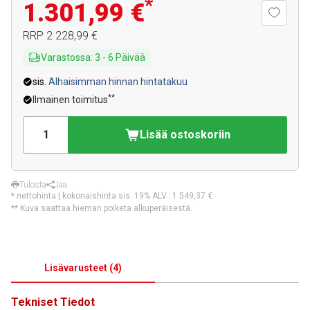
*
1.301,99 €
RRP
2 228,99 €
Varastossa
:
3
-
6
Päivää
sis.
Alhaisimman hinnan hintatakuu
**
Ilmainen toimitus
Lisää ostoskoriin
Tulosta
Jaa
* nettohinta | kokonaishinta sis. 19% ALV.:
1 549,37 €
** Kuva saattaa hieman poiketa alkuperäisestä.
Lisävarusteet
(
4
)
Tekniset Tiedot