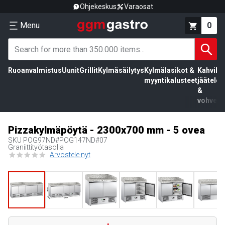
Ohjekeskus
Varaosat
Menu
0
Ruoanvalmistus
Uunit
Grillit
Kylmäsäilytys
Kylmälasikot &
Kahvila,
myyntikalusteet
jäätelö
&
vohvelit
Pizzakylmäpöytä - 2300x700 mm - 5 ovea
SKU
POG97ND#POG147ND#07
Graniittityötasolla
Arvostele nyt