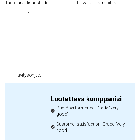
Tuoteturvallisuustiedot
Turvallisuusilmoitus
e
Hävitysohjeet
Luotettava kumppanisi
Price/performance: Grade "very
good"
Customer satisfaction: Grade "very
good"