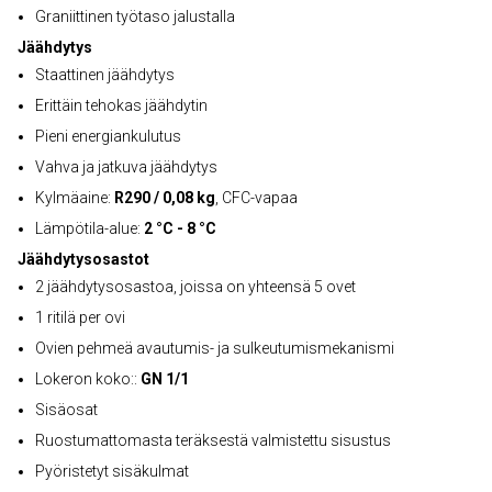
Graniittinen työtaso jalustalla
Jäähdytys
Staattinen jäähdytys
Erittäin tehokas jäähdytin
Pieni energiankulutus
Vahva ja jatkuva jäähdytys
Kylmäaine:
R290 / 0,08 kg
, CFC-vapaa
Lämpötila-alue:
2 °C - 8 °C
Jäähdytysosastot
2 jäähdytysosastoa, joissa on yhteensä 5 ovet
1 ritilä per ovi
Ovien pehmeä avautumis- ja sulkeutumismekanismi
Lokeron koko::
GN 1/1
Sisäosat
Ruostumattomasta teräksestä valmistettu sisustus
Pyöristetyt sisäkulmat