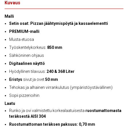
Kuvaus
Malli
Setin osat: Pizzan jäähtymispöytä ja kassaelementti
PREMIUM-malli
Musta etuosa
Työskentelykorkeus:
850 mm
Sähköninen ohjaus
Digitaalinen näyttö
Hyödyllinen tilavuus:
240 & 368 Liter
Eristys
sivut ja ovet
50 mm
Tehokas ja alhainen virrankulutus (ympäristöystävällinen)
Sopii pizzerioihin
Laatu
Runko ja ovi valmistettu korkealaatuisesta
ruostumattomasta
teräksestä AISI 304
Ruostumattoman teräksen paksuus: 0,70 mm