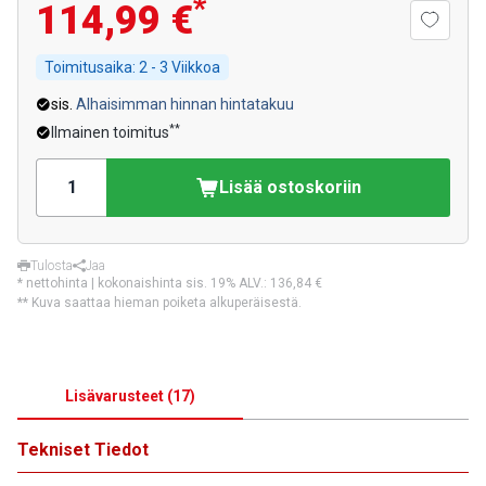
*
114,99 €
Toimitusaika:
2 - 3 Viikkoa
sis.
Alhaisimman hinnan hintatakuu
**
Ilmainen toimitus
Lisää ostoskoriin
Tulosta
Jaa
* nettohinta | kokonaishinta sis. 19% ALV.:
136,84 €
** Kuva saattaa hieman poiketa alkuperäisestä.
Lisävarusteet
(
17
)
Tekniset Tiedot