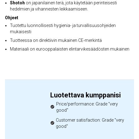
Shotoh
on japanilainen terä, jota käytetään perinteisesti
hedelmien ja vihannesten leikkaamiseen.
Ohjeet
Tuotettu luonnollisesti hygienia- ja turvallisuusohjeiden
mukaisesti
Tuotteessa on direktiivin mukainen CE-merkintä
Materiaali on eurooppalaisten elintarvikesäädösten mukainen
Luotettava kumppanisi
Price/performance: Grade "very
good"
Customer satisfaction: Grade "very
good"