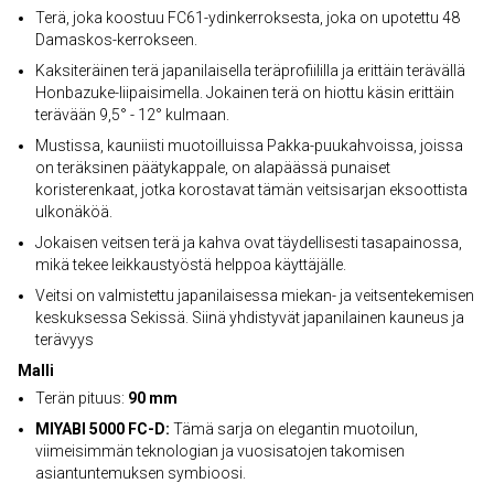
Terä, joka koostuu FC61-ydinkerroksesta, joka on upotettu 48
Damaskos-kerrokseen.
Kaksiteräinen terä japanilaisella teräprofiililla ja erittäin terävällä
Honbazuke-liipaisimella. Jokainen terä on hiottu käsin erittäin
terävään 9,5° - 12° kulmaan.
Mustissa, kauniisti muotoilluissa Pakka-puukahvoissa, joissa
on teräksinen päätykappale, on alapäässä punaiset
koristerenkaat, jotka korostavat tämän veitsisarjan eksoottista
ulkonäköä.
Jokaisen veitsen terä ja kahva ovat täydellisesti tasapainossa,
mikä tekee leikkaustyöstä helppoa käyttäjälle.
Veitsi on valmistettu japanilaisessa miekan- ja veitsentekemisen
keskuksessa Sekissä. Siinä yhdistyvät japanilainen kauneus ja
terävyys
Malli
Terän pituus:
90 mm
MIYABI 5000 FC-D:
Tämä sarja on elegantin muotoilun,
viimeisimmän teknologian ja vuosisatojen takomisen
asiantuntemuksen symbioosi.