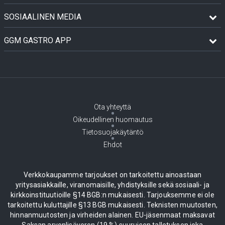
SOSIAALINEN MEDIA
GGM GASTRO APP
Ota yhteyttä
Oikeudellinen huomautus
Tietosuojakäytäntö
Ehdot
Verkkokaupamme tarjoukset on tarkoitettu ainoastaan
yritysasiakkaille, viranomaisille, yhdistyksille sekä sosiaali- ja
kirkkoinstituutioille §14 BGB:n mukaisesti. Tarjouksemme ei ole
tarkoitettu kuluttajille §13 BGB mukaisesti. Teknisten muutosten,
hinnanmuutosten ja virheiden alainen. EU-jäsenmaat maksavat
Saksan arvonlisäveron (19 %) suuruisen talletuksen joka