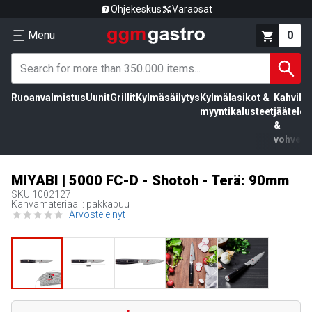
Ohjekeskus
Varaosat
Menu
0
Ruoanvalmistus
Uunit
Grillit
Kylmäsäilytys
Kylmälasikot &
Kahvila,
myyntikalusteet
jäätelö
&
vohvelit
MIYABI | 5000 FC-D - Shotoh - Terä: 90mm
SKU
1002127
Kahvamateriaali: pakkapuu
Arvostele nyt