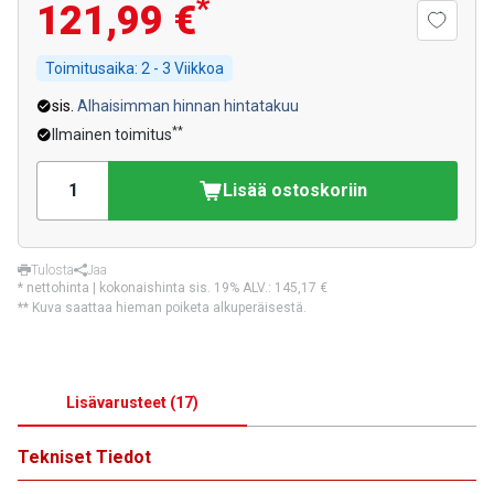
*
121,99 €
Toimitusaika:
2 - 3 Viikkoa
sis.
Alhaisimman hinnan hintatakuu
**
Ilmainen toimitus
Lisää ostoskoriin
Tulosta
Jaa
* nettohinta | kokonaishinta sis. 19% ALV.:
145,17 €
** Kuva saattaa hieman poiketa alkuperäisestä.
Lisävarusteet
(
17
)
Tekniset Tiedot