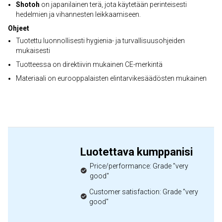
Shotoh
on japanilainen terä, jota käytetään perinteisesti
hedelmien ja vihannesten leikkaamiseen.
Ohjeet
Tuotettu luonnollisesti hygienia- ja turvallisuusohjeiden
mukaisesti
Tuotteessa on direktiivin mukainen CE-merkintä
Materiaali on eurooppalaisten elintarvikesäädösten mukainen
Luotettava kumppanisi
Price/performance: Grade "very
good"
Customer satisfaction: Grade "very
good"