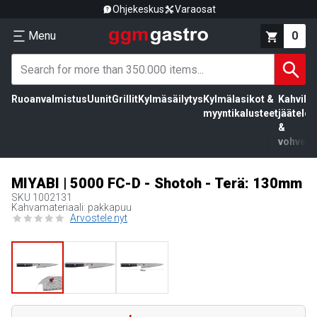
Ohjekeskus
Varaosat
Menu
0
Ruoanvalmistus
Uunit
Grillit
Kylmäsäilytys
Kylmälasikot &
Kahvila,
myyntikalusteet
jäätelö
&
vohvelit
MIYABI | 5000 FC-D - Shotoh - Terä: 130mm
SKU
1002131
Kahvamateriaali: pakkapuu
Arvostele nyt