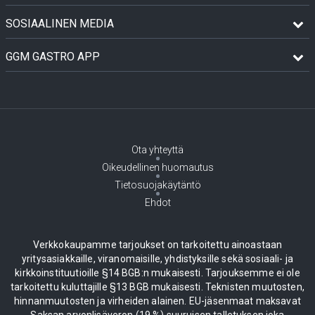
SOSIAALINEN MEDIA
GGM GASTRO APP
Ota yhteyttä
Oikeudellinen huomautus
Tietosuojakäytäntö
Ehdot
Verkkokaupamme tarjoukset on tarkoitettu ainoastaan
yritysasiakkaille, viranomaisille, yhdistyksille sekä sosiaali- ja
kirkkoinstituutioille §14 BGB:n mukaisesti. Tarjouksemme ei ole
tarkoitettu kuluttajille §13 BGB mukaisesti. Teknisten muutosten,
hinnanmuutosten ja virheiden alainen. EU-jäsenmaat maksavat
Saksan arvonlisäveron (19 %) suuruisen talletuksen joka