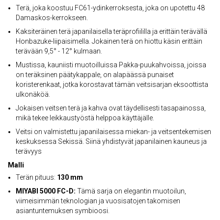
Terä, joka koostuu FC61-ydinkerroksesta, joka on upotettu 48
Damaskos-kerrokseen.
Kaksiteräinen terä japanilaisella teräprofiililla ja erittäin terävällä
Honbazuke-liipaisimella. Jokainen terä on hiottu käsin erittäin
terävään 9,5° - 12° kulmaan.
Mustissa, kauniisti muotoilluissa Pakka-puukahvoissa, joissa
on teräksinen päätykappale, on alapäässä punaiset
koristerenkaat, jotka korostavat tämän veitsisarjan eksoottista
ulkonäköä.
Jokaisen veitsen terä ja kahva ovat täydellisesti tasapainossa,
mikä tekee leikkaustyöstä helppoa käyttäjälle.
Veitsi on valmistettu japanilaisessa miekan- ja veitsentekemisen
keskuksessa Sekissä. Siinä yhdistyvät japanilainen kauneus ja
terävyys
Malli
Terän pituus:
130 mm
MIYABI 5000 FC-D:
Tämä sarja on elegantin muotoilun,
viimeisimmän teknologian ja vuosisatojen takomisen
asiantuntemuksen symbioosi.