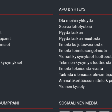
APU & YHTEYS
Ota meihin yhteyttä
Seuraa lähetystäsi
t
Pyydä laskua
ppanit
Pyydä laskun muutosta
miset
Ilmoita kuljetusvauriosta
Ilmoita toimitusongelmista
Yleiset kysymykset tuotteest
t kysymykset
Tekninen kysymys tuotteesta
Ilmoita teknisestä viasta
Tarkista olemassa olevan tapa
Ammattikeittiösuunnittelu & pr
Yleinen kysely
 KUMPPANI
SOSIAALINEN MEDIA