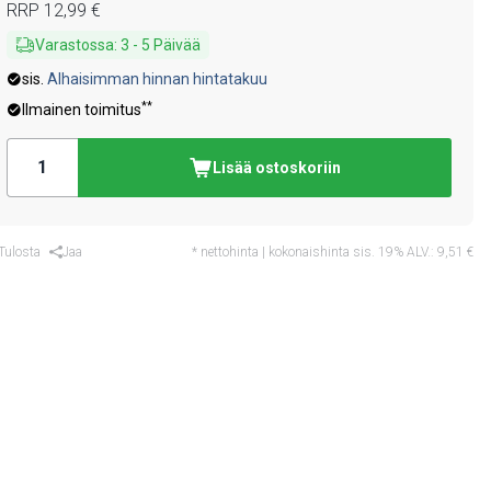
RRP
12,99 €
Varastossa
:
3
-
5
Päivää
sis.
Alhaisimman hinnan hintatakuu
**
Ilmainen toimitus
Lisää ostoskoriin
Tulosta
Jaa
* nettohinta | kokonaishinta sis. 19% ALV.:
9,51 €