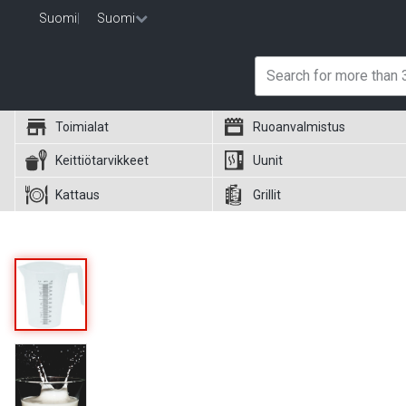
Suomi
|
Suomi
Toimialat
Ruoanvalmistus
Keittiötarvikkeet
Uunit
Kattaus
Grillit