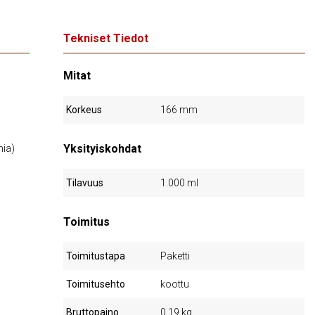
Tekniset Tiedot
Mitat
Korkeus
166 mm
Yksityiskohdat
nia)
Tilavuus
1.000 ml
Toimitus
Toimitustapa
Paketti
Toimitusehto
koottu
Bruttopaino
0,19 kg