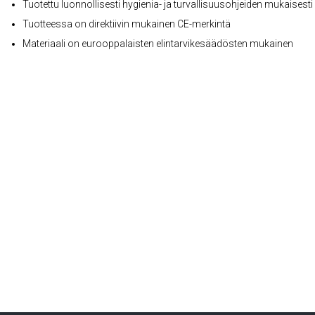
Tuotettu luonnollisesti hygienia- ja turvallisuusohjeiden mukaisesti
Tuotteessa on direktiivin mukainen CE-merkintä
Materiaali on eurooppalaisten elintarvikesäädösten mukainen