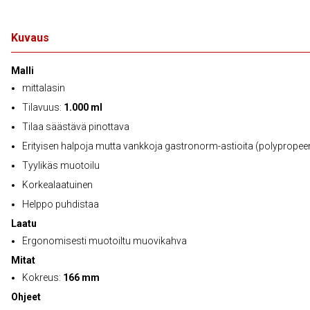
Kuvaus
Malli
mittalasin
Tilavuus:
1.000 ml
Tilaa säästävä pinottava
Erityisen halpoja mutta vankkoja gastronorm-astioita (polypropee
Tyylikäs muotoilu
Korkealaatuinen
Helppo puhdistaa
Laatu
Ergonomisesti muotoiltu muovikahva
Mitat
Kokreus:
166 mm
Ohjeet