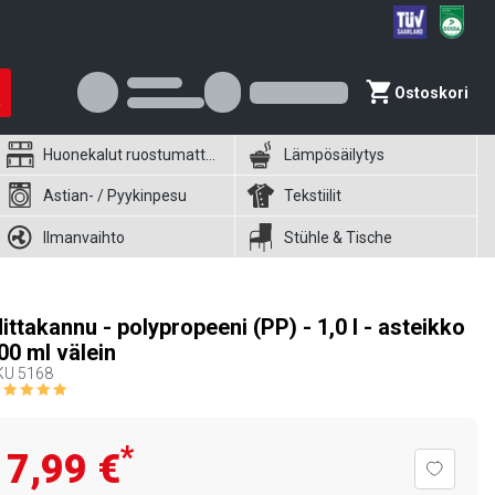
Ostoskori
Huonekalut ruostumattomasta teräksestä
Lämpösäilytys
Astian- / Pyykinpesu
Tekstiilit
Ilmanvaihto
Stühle & Tische
ittakannu - polypropeeni (PP) - 1,0 l - asteikko
00 ml välein
KU
5168
*
7,99 €