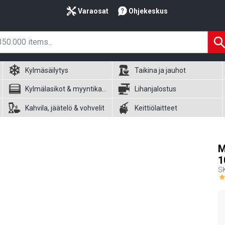
Varaosat
Ohjekeskus
Kylmäsäilytys
Taikina ja jauhot
Kylmälasikot & myyntikalusteet
Lihanjalostus
Kahvila, jäätelö & vohvelit
Keittiölaitteet
M
1
S