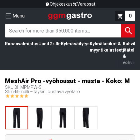
Ohjekeskus
Varaosat
Menu
0
Ruoanvalmistus
Uunit
Grillit
Kylmäsäilytys
Kylmälasikot &
Kahvila,
myyntikalusteet
jäätelö
&
vohvelit
MeshAir Pro -vyöhousut - musta - Koko: M
SKU
BHMPMPW-S
Slim-fit-malli – täysin joustava vyötärö