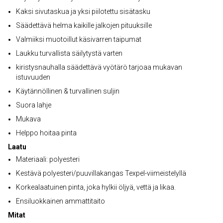
Kaksi sivutaskua ja yksi piilotettu sisätasku
Säädettävä helma kaikille jalkojen pituuksille
Valmiiksi muotoillut käsivarren taipumat
Laukku turvallista säilytystä varten
kiristysnauhalla säädettävä vyötärö tarjoaa mukavan
istuvuuden
Käytännöllinen & turvallinen suljin
Suora lahje
Mukava
Helppo hoitaa pinta
Laatu
Materiaali: polyesteri
Kestävä polyesteri/puuvillakangas Texpel-viimeistelyllä
Korkealaatuinen pinta, joka hylkii öljyä, vettä ja likaa.
Ensiluokkainen ammattitaito
Mitat