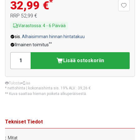
*
32,99 €
RRP
52,99 €
Varastossa
:
4
-
6
Päivää
sis.
Alhaisimman hinnan hintatakuu
**
Ilmainen toimitus
Lisää ostoskoriin
Tulosta
Jaa
* nettohinta | kokonaishinta sis. 19% ALV.:
39,26 €
** Kuva saattaa hieman poiketa alkuperäisestä.
Tekniset Tiedot
Mitat