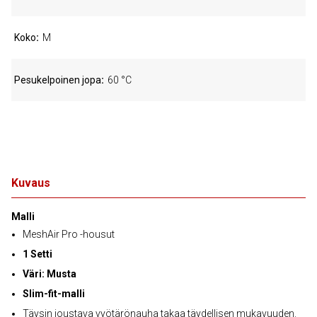
Koko
M
Pesukelpoinen jopa
60 °C
Kuvaus
Malli
MeshAir Pro -housut
1 Setti
Väri: Musta
Slim-fit-malli
Täysin joustava vyötärönauha takaa täydellisen mukavuuden.