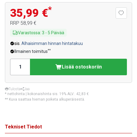
*
35,99 €
RRP
58,99 €
Varastossa
:
3
-
5
Päivää
sis.
Alhaisimman hinnan hintatakuu
**
Ilmainen toimitus
Lisää ostoskoriin
Tulosta
Jaa
* nettohinta | kokonaishinta sis. 19% ALV.:
42,83 €
** Kuva saattaa hieman poiketa alkuperäisestä.
Tekniset Tiedot