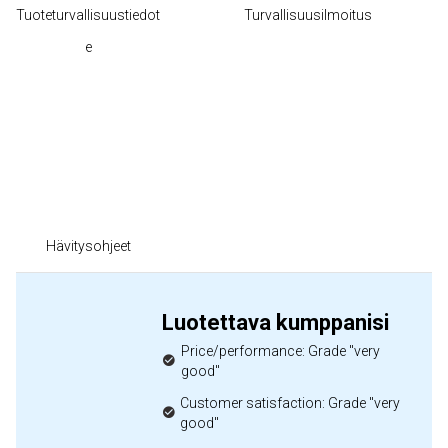
Tuoteturvallisuustiedot
Turvallisuusilmoitus
e
Hävitysohjeet
Luotettava kumppanisi
Price/performance: Grade "very
good"
Customer satisfaction: Grade "very
good"