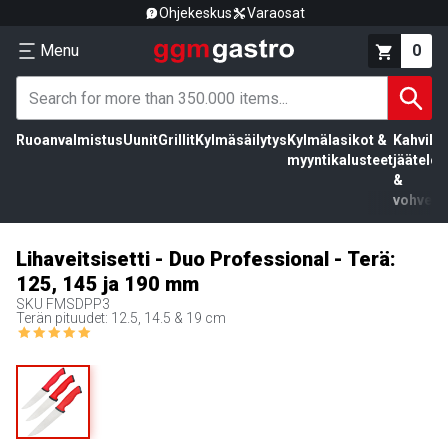
Ohjekeskus
Varaosat
Menu
0
Ruoanvalmistus
Uunit
Grillit
Kylmäsäilytys
Kylmälasikot &
Kahvila,
myyntikalusteet
jäätelö
&
vohvelit
Lihaveitsisetti - Duo Professional - Terä:
125, 145 ja 190 mm
SKU
FMSDPP3
Terän pituudet: 12.5, 14.5 & 19 cm