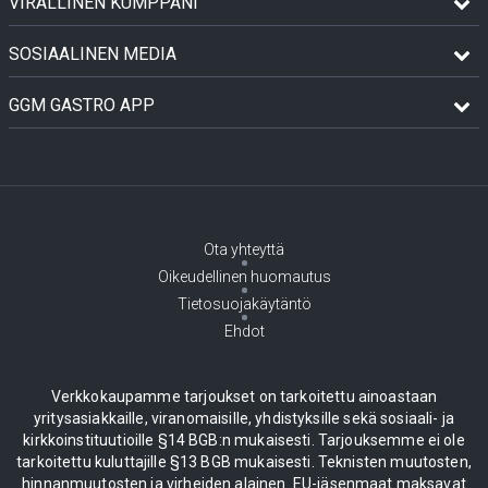
VIRALLINEN KUMPPANI
SOSIAALINEN MEDIA
GGM GASTRO APP
Ota yhteyttä
Oikeudellinen huomautus
Tietosuojakäytäntö
Ehdot
Verkkokaupamme tarjoukset on tarkoitettu ainoastaan
yritysasiakkaille, viranomaisille, yhdistyksille sekä sosiaali- ja
kirkkoinstituutioille §14 BGB:n mukaisesti. Tarjouksemme ei ole
tarkoitettu kuluttajille §13 BGB mukaisesti. Teknisten muutosten,
hinnanmuutosten ja virheiden alainen. EU-jäsenmaat maksavat