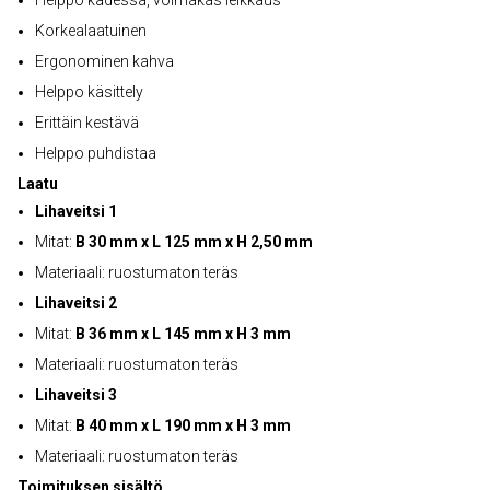
Helppo kädessä, voimakas leikkaus
Korkealaatuinen
Ergonominen kahva
Helppo käsittely
Erittäin kestävä
Helppo puhdistaa
Laatu
Lihaveitsi 1
Mitat:
B 30 mm x L 125 mm x H 2,50 mm
Materiaali: ruostumaton teräs
Lihaveitsi 2
Mitat:
B 36 mm x L 145 mm x H 3 mm
Materiaali: ruostumaton teräs
Lihaveitsi 3
Mitat:
B 40 mm x L 190 mm x H 3 mm
Materiaali: ruostumaton teräs
Toimituksen sisältö