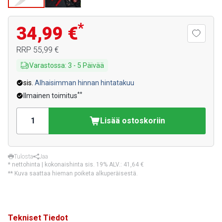
*
34,99 €
RRP
55,99 €
Varastossa
:
3
-
5
Päivää
sis.
Alhaisimman hinnan hintatakuu
**
Ilmainen toimitus
Lisää ostoskoriin
Tulosta
Jaa
* nettohinta | kokonaishinta sis. 19% ALV.:
41,64 €
** Kuva saattaa hieman poiketa alkuperäisestä.
Tekniset Tiedot