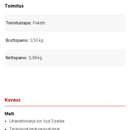
Toimitus
Toimitustapa
Paketti
Bruttopaino
0,50 kg
Nettopaino
0,38 kg
Kuvaus
Malli
Lihaveitsisarja sis. luut 3 palaa
Teräpäiset terät terävät terät