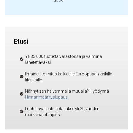
good"
Etusi
Yli 35 000 tuotetta varastossa ja valmiina
lähetettäväksi
Ilmainen toimitus kaikkialle Eurooppaan kaikille
tilauksille
Nähnyt sen halvemmalla muualla? Hyödynnä
Hinnanmäärityslupaus
!
Luotettava laatu, jota tukee yli 20 vuoden
markkinajohtajuus.