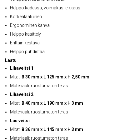
Helppo kädessä, voimakas leikkaus
Korkealaatuinen
Ergonominen kahva
Helppo käsittely
Erittäin kestävä
Helppo puhdistaa
Laatu
Lihaveitsi 1
Mitat:
B 30 mm x L 125 mm x H 2,50 mm
Materiaali: ruostumaton teräs
Lihaveitsi 2
Mitat:
B 40 mm x L 190 mm x H 3 mm
Materiaali: ruostumaton teräs
Luu veitsi
Mitat:
B 36 mm x L 145 mm x H 3 mm
Materiaali: ruostumaton teräs