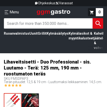
Ohjekeskus
Varaosat
Menu
0
Ruoanvalmistus
Uunit
Grillit
Kylmäsäilytys
Kylmälasikot &
Kahvila,
myyntikalusteet
jäätelö
&
vohvelit
Lihaveitsisetti - Duo Professional - sis.
Luutamo - Terä: 125 mm, 190 mm -
ruostumaton teräs
SKU
FMSDPAP3
Terän pituudet: 12,5 & 19 cm - Luuttomaksi leikkaaminen: 14,5 cm.