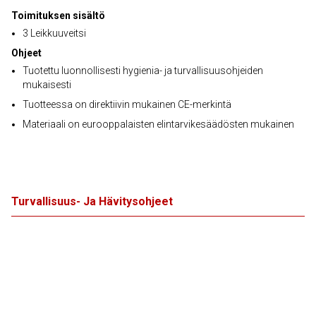
Toimituksen sisältö
3 Leikkuuveitsi
Ohjeet
Tuotettu luonnollisesti hygienia- ja turvallisuusohjeiden
mukaisesti
Tuotteessa on direktiivin mukainen CE-merkintä
Materiaali on eurooppalaisten elintarvikesäädösten mukainen
Turvallisuus- Ja Hävitysohjeet