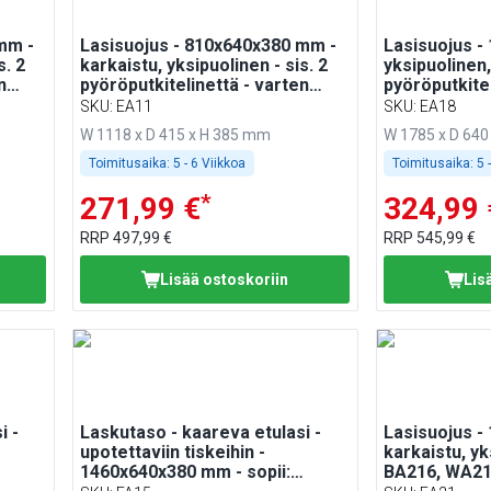
mm -
Lasisuojus - 810x640x380 mm -
Lasisuojus -
s. 2
karkaistu, yksipuolinen - sis. 2
yksipuolinen,
n
pyöröputkitelinettä - varten
pyöröputkitel
EA86
BA116, WA116, KA116, PA116,
BA186, WA18
SKU
:
EA11
SKU
:
EA18
EA116
EA186
W 1118 x D 415 x H 385 mm
W 1785 x D 640
Toimitusaika:
5 - 6 Viikkoa
Toimitusaika:
5 
*
271,99 €
324,99 
RRP
497,99 €
RRP
545,99 €
Lisää ostoskoriin
Lis
i -
Laskutaso - kaareva etulasi -
Lasisuojus -
upotettaviin tiskeihin -
karkaistu, yk
1460x640x380 mm - sopii:
BA216, WA21