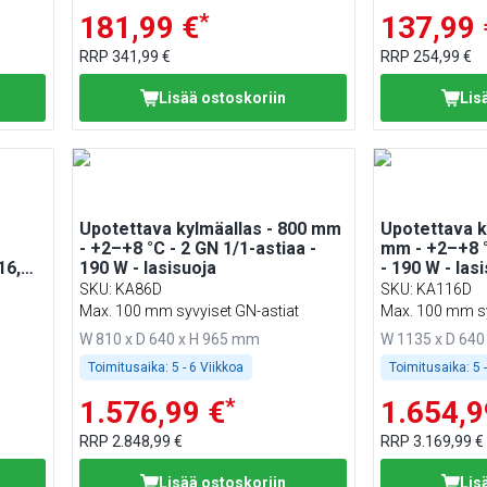
*
181,99 €
137,99 
RRP
341,99 €
RRP
254,99 €
Lisää ostoskoriin
Lis
Upotettava kylmäallas - 800 mm
Upotettava k
- +2–+8 °C - 2 GN 1/1-astiaa -
mm - +2–+8 °
16,
190 W - lasisuoja
- 190 W - las
SKU
:
KA86D
SKU
:
KA116D
Max. 100 mm syvyiset GN-astiat
Max. 100 mm sy
W 810 x D 640 x H 965 mm
W 1135 x D 640
Toimitusaika:
5 - 6 Viikkoa
Toimitusaika:
5 
*
1.576,99 €
1.654,9
RRP
2.848,99 €
RRP
3.169,99 €
Lisää ostoskoriin
Lis