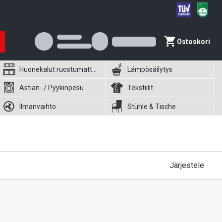
Ostoskori
Huonekalut ruostumattomasta teräksestä
Lämpösäilytys
Astian- / Pyykinpesu
Tekstiilit
Ilmanvaihto
Stühle & Tische
Järjestele