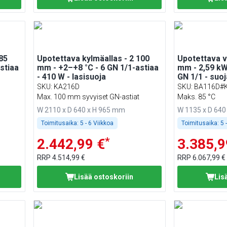
85
Upotettava kylmäallas - 2 100
Upotettava v
stiaa
mm - +2–+8 °C - 6 GN 1/1-astiaa
mm - 2,59 kW 
- 410 W - lasisuoja
GN 1/1 - suoja
jäähdytysall
SKU
:
KA216D
SKU
:
BA116D#
Max. 100 mm syvyiset GN-astiat
Maks. 85 °C
W 2110 x D 640 x H 965 mm
W 1135 x D 640
Toimitusaika:
5 - 6 Viikkoa
Toimitusaika:
5 
*
2.442,99 €
3.385,9
RRP
4.514,99 €
RRP
6.067,99 €
Lisää ostoskoriin
Lis