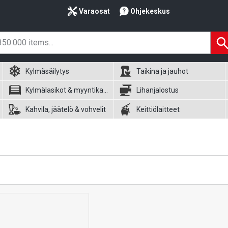
Varaosat
Ohjekeskus
Kylmäsäilytys
Taikina ja jauhot
Kylmälasikot & myyntikalusteet
Lihanjalostus
Kahvila, jäätelö & vohvelit
Keittiölaitteet