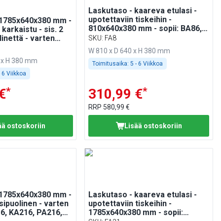
Laskutaso - kaareva etulasi -
upotettaviin tiskeihin -
 1785x640x380 mm -
810x640x380 mm - sopii: BA86,
 karkaistu - sis. 2
WA86, KA86, PA86 & EA86
inettä - varten
SKU
:
FA8
6, KA186, PA186,
W 810 x D 640 x H 380 mm
 x H 380 mm
Toimitusaika:
5 - 6 Viikkoa
- 6 Viikkoa
*
*
€
310,99 €
RRP
580,99 €
ää ostoskoriin
Lisää ostoskoriin
 1785x640x380 mm -
Laskutaso - kaareva etulasi -
sipuolinen - varten
upotettaviin tiskeihin -
6, KA216, PA216,
1785x640x380 mm - sopii: