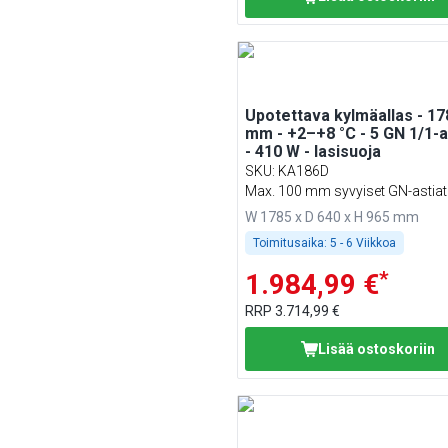
Upotettava kylmäallas - 17
mm - +2–+8 °C - 5 GN 1/1-a
- 410 W - lasisuoja
SKU
:
KA186D
Max. 100 mm syvyiset GN-astiat
W 1785 x D 640 x H 965 mm
Toimitusaika:
5 - 6 Viikkoa
*
1.984,99 €
RRP
3.714,99 €
Lisää ostoskoriin