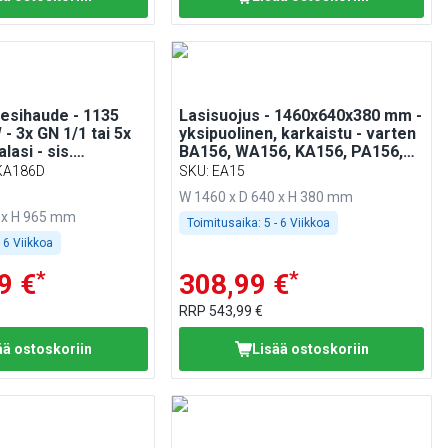
esihaude - 1135
Lasisuojus - 1460x640x380 mm -
- 3x GN 1/1 tai 5x
yksipuolinen, karkaistu - varten
lasi - sis.
BA156, WA156, KA156, PA156,
as
EA156
KA186D
SKU
:
EA15
W 1460 x D 640 x H 380 mm
 x H 965 mm
Toimitusaika:
5 - 6 Viikkoa
- 6 Viikkoa
*
*
9 €
308,99 €
RRP
543,99 €
ää ostoskoriin
Lisää ostoskoriin