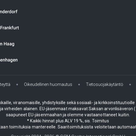
teyttä
Oikeudellinen huomautus
Tietosuojakäytäntö
le, viranomaisille, yhdistyksille sekä sosiaali- ja kirkkoinstituutioill
 virheiden alainen. EU-jäsenmaat maksavat Saksan arvonlisäveron (19
saapuneet EU-jäsenmaahan ja olemme vastaanottaneet kuitin.
* Kaikki hinnat plus ALV 19 %, sis. Toimitus
aan toimituksia mantereelle. Saaritoimituksista veloitetaan automaat