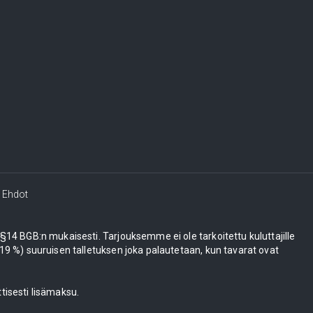
Ehdot
e §14 BGB:n mukaisesti. Tarjouksemme ei ole tarkoitettu kuluttajille
 %) suuruisen talletuksen joka palautetaan, kun tavarat ovat
tisesti lisämaksu.