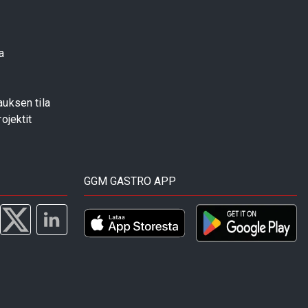
a
uksen tila
ojektit
GGM GASTRO APP