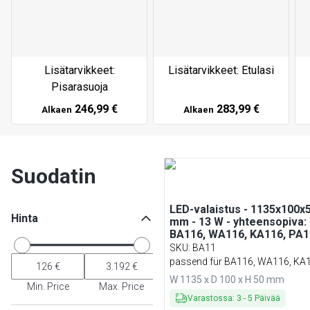
Lisätarvikkeet:
Lisätarvikkeet: Etulasi
Pisarasuoja
246,99 €
283,99 €
Alkaen
Alkaen
Suodatin
LED-valaistus - 1135x100x
Hinta
mm - 13 W - yhteensopiva:
BA116, WA116, KA116, PA1
EA116
SKU
:
BA11
passend für BA116, WA116, KA1
PA116 & EA116
W 1135 x D 100 x H 50 mm
Min. Price
Max. Price
Varastossa
:
3
-
5
Päivää