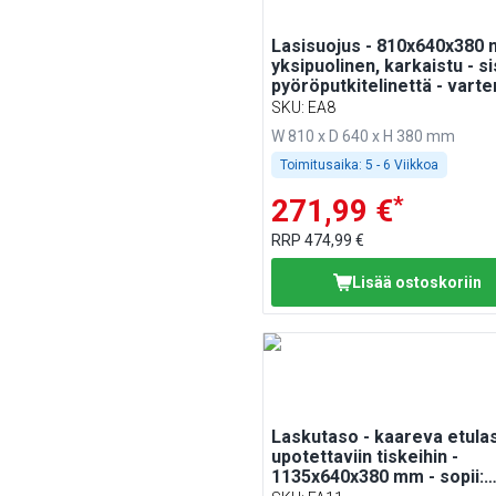
Lasisuojus - 810x640x380 
yksipuolinen, karkaistu - si
pyöröputkitelinettä - varte
BA86, WA86, KA86, PA86, 
SKU
:
EA8
W 810 x D 640 x H 380 mm
Toimitusaika:
5 - 6 Viikkoa
*
271,99 €
RRP
474,99 €
Lisää ostoskoriin
Laskutaso - kaareva etulas
upotettaviin tiskeihin -
1135x640x380 mm - sopii: