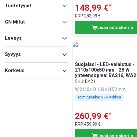
*
Tuotetyypit
148,99 €
RRP
283,99 €
Lisävarusteet lämpölaitteille
GN Mitat
(
15
)
Lisää ostoskoriin
Lisävarusteet kylmälaitteille
3x 1/1
(
2
)
(
5
)
Leveys
2x 1/1
(
1
)
Jäähdytysaltaat
(
5
)
4x 1/1
(
1
)
Bain-Maries
(
1
)
Syvyys
5x 1/1
(
1
)
6x 1/1
(
1
)
Suojalasi - LED-valaistus -
Min
Max
2110x100x50 mm - 28 W -
Korkeus
yhteensopiva: BA216, WA2
KA216, PA216 & EA216
SKU
:
BA21
Min
Max
W 2110 x D 100 x H 50 mm
Toimitusaika:
5 - 6 Viikkoa
Min
Max
*
260,99 €
RRP
459,99 €
Lisää ostoskoriin