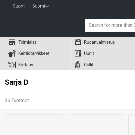
Suomi
|
Suomi
Toimialat
Ruoanvalmistus
Keittiötarvikkeet
Uunit
Kattaus
Grillit
Sarja D
26
Tuotteet