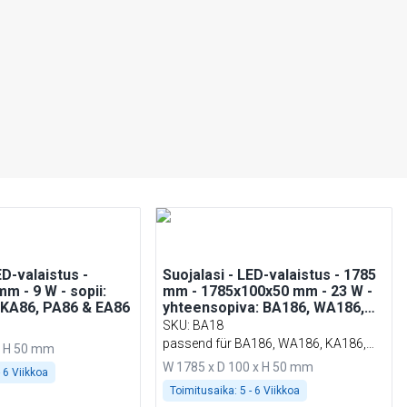
ED-valaistus -
Suojalasi - LED-valaistus - 1785
m - 9 W - sopii:
mm - 1785x100x50 mm - 23 W -
 KA86, PA86 & EA86
yhteensopiva: BA186, WA186,
KA186, PA186 & EA186
SKU
:
BA18
passend für BA186, WA186, KA186,
x H 50 mm
PA186 & EA186
W 1785 x D 100 x H 50 mm
- 6 Viikkoa
Toimitusaika:
5 - 6 Viikkoa