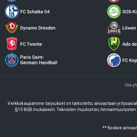
Ota yh
Verkkokaupamme tarjoukset on tarkoitettu ainoastaan yritysasiakkail
§13 BGB mukaisesti. Teknisten muutosten, hinnanmuutosten ja
** Koskee ainoast