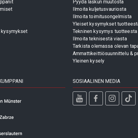
ppanit
Pyydä laskun muutosta
miset
Ilmoita kuljetusvauriosta
Ilmoita toimitusongelmista
Yleiset kysymykset tuotteest
t kysymykset
Tekninen kysymys tuotteesta
Ilmoita teknisestä viasta
Tarkista olemassa olevan tapa
Ammattikeittiösuunnittelu & pr
Yleinen kysely
 KUMPPANI
SOSIAALINEN MEDIA