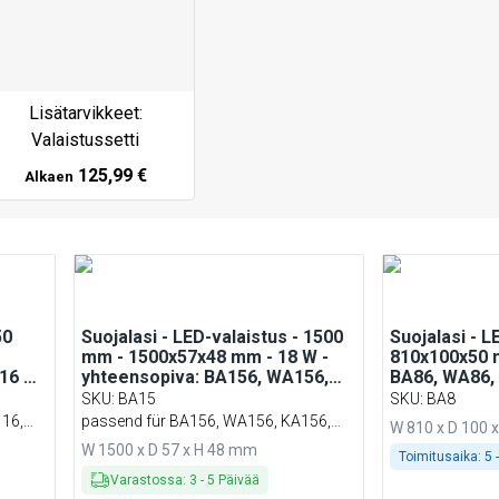
Lisätarvikkeet:
Valaistussetti
125,99 €
Alkaen
50
Suojalasi - LED-valaistus - 1500
Suojalasi - L
mm - 1500x57x48 mm - 18 W -
810x100x50 m
16 &
yhteensopiva: BA156, WA156,
BA86, WA86,
KA156, PA156 & EA156
SKU
:
BA15
SKU
:
BA8
16,
passend für BA156, WA156, KA156,
W 810 x D 100 
PA156 & EA156
W 1500 x D 57 x H 48 mm
Toimitusaika:
5 
Varastossa
:
3
-
5
Päivää