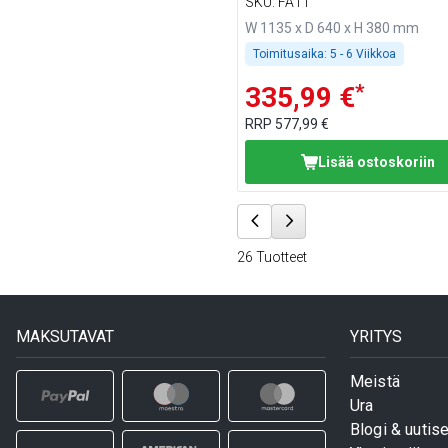
BA116, WA116, KA116, PA1
SKU
:
FA11
EA116
W 1135 x D 640 x H 380 mm
Toimitusaika:
5 - 6 Viikkoa
*
335,99 €
RRP
577,99 €
Lisää ostoskoriin
26
Tuotteet
MAKSUTAVAT
YRITYS
Meistä
Ura
Blogi & uutise