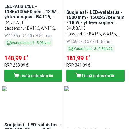
LED-valaistus -
1135x100x50 mm - 13 W -
Suojalasi - LED-valaistus -
yhteensopiva: BA116,
1500 mm - 1500x57x48 mm
WA116, KA116, PA116 &
- 18 W - yhteensopiva:
SKU
:
BA11
EA116
BA156, WA156, KA156,
passend für BA116, WA116,
SKU
:
BA15
PA156 & EA156
KA116, PA116 & EA116
passend für BA156, WA156,
W 1135 x D 100 x H 50 mm
KA156, PA156 & EA156
W 1500 x D 57 x H 48 mm
Varastossa
:
3
-
5
Päivää
Varastossa
:
3
-
5
Päivää
*
*
148,99 €
181,99 €
RRP
283,99 €
RRP
341,99 €
Lisää ostoskoriin
Lisää ostoskoriin
Suojalasi - LED-valaistus -