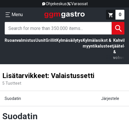
Ohjekeskus
Varaosat
Menu
0
Ruoanvalmistus
Uunit
Grillit
Kylmäsäilytys
Kylmälasikot &
Kahvila,
myyntikalusteet
jäätelö
&
vohvelit
Lisätarvikkeet: Valaistussetti
5
Tuotteet
Suodatin
Järjestele
Suodatin