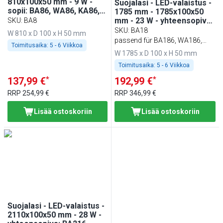
810x100x50 mm - 9 W -
Suojalasi - LED-valaistus -
sopii: BA86, WA86, KA86,
1785 mm - 1785x100x50
PA86 & EA86
mm - 23 W - yhteensopiva:
SKU
:
BA8
BA186, WA186, KA186,
SKU
:
BA18
W 810 x D 100 x H 50 mm
PA186 & EA186
passend für BA186, WA186,
Toimitusaika:
5 - 6 Viikkoa
KA186, PA186 & EA186
W 1785 x D 100 x H 50 mm
Toimitusaika:
5 - 6 Viikkoa
*
*
137,99 €
192,99 €
RRP
254,99 €
RRP
346,99 €
Lisää ostoskoriin
Lisää ostoskoriin
Suojalasi - LED-valaistus -
2110x100x50 mm - 28 W -