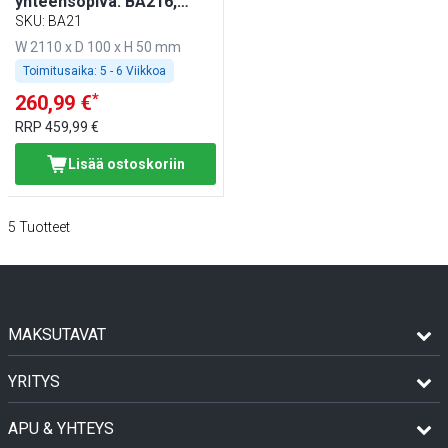
yhteensopiva: BA216,
WA216, KA216, PA216 &
SKU
:
BA21
EA216
W 2110 x D 100 x H 50 mm
Toimitusaika:
5 - 6 Viikkoa
*
260,99 €
RRP
459,99 €
Lisää ostoskoriin
5
Tuotteet
MAKSUTAVAT
YRITYS
APU & YHTEYS