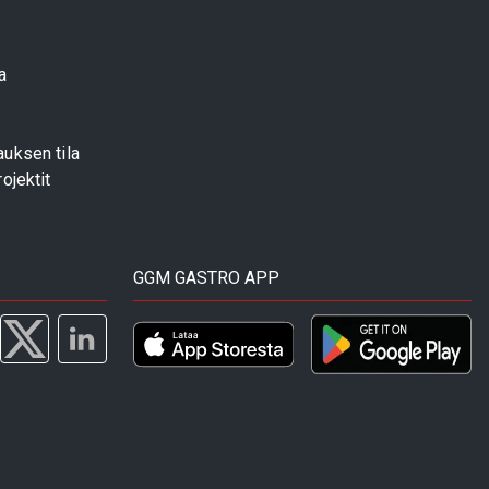
a
uksen tila
ojektit
GGM GASTRO APP