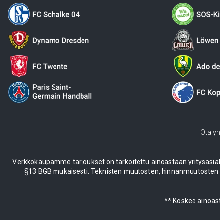
Ota yh
Verkkokaupamme tarjoukset on tarkoitettu ainoastaan yritysasiakkail
§13 BGB mukaisesti. Teknisten muutosten, hinnanmuutosten ja
** Koskee ainoast