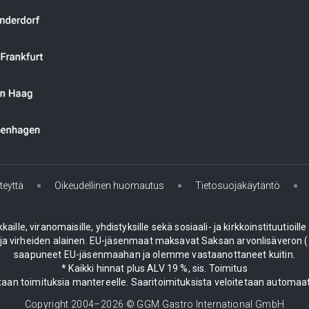
teyttä
Oikeudellinen huomautus
Tietosuojakäytäntö
le, viranomaisille, yhdistyksille sekä sosiaali- ja kirkkoinstituutioill
 virheiden alainen. EU-jäsenmaat maksavat Saksan arvonlisäveron (19
saapuneet EU-jäsenmaahan ja olemme vastaanottaneet kuitin.
* Kaikki hinnat plus ALV 19 %, sis. Toimitus
aan toimituksia mantereelle. Saaritoimituksista veloitetaan automaat
Copyright 2004–
2026
© GGM Gastro International GmbH