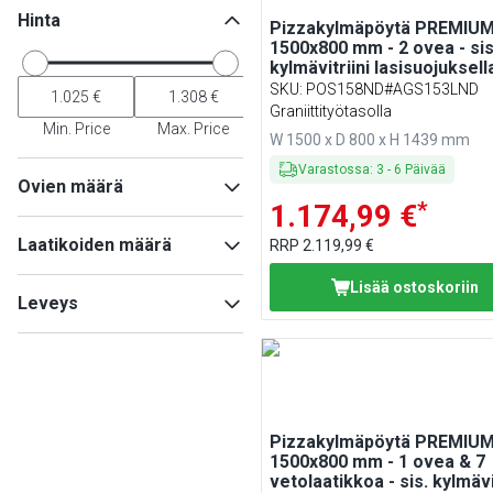
Hinta
Pizzakylmäpöytä PREMIUM
1500x800 mm - 2 ovea - sis
kylmävitriini lasisuojuksell
LED-valaistuksella - 7 x GN 
SKU
:
POS158ND#AGS153LND
astiaa
Graniittityötasolla
Min. Price
Max. Price
W 1500 x D 800 x H 1439 mm
Varastossa
:
3
-
6
Päivää
Ovien määrä
*
1.174,99 €
2
(
4
)
Laatikoiden määrä
RRP
2.119,99 €
1
(
2
)
3
(
2
)
7
(
4
)
Lisää ostoskoriin
Leveys
Min
Max
Pizzakylmäpöytä PREMIUM
1500x800 mm - 1 ovea & 7
vetolaatikkoa - sis. kylmävi