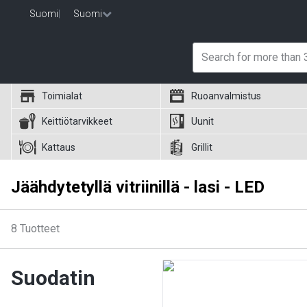
Suomi
|
Suomi
Toimialat
Ruoanvalmistus
Keittiötarvikkeet
Uunit
Kattaus
Grillit
Jäähdytetyllä vitriinillä - lasi - LED
8
Tuotteet
Suodatin