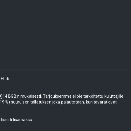
Ehdot
e §14 BGB:n mukaisesti. Tarjouksemme ei ole tarkoitettu kuluttajille
 %) suuruisen talletuksen joka palautetaan, kun tavarat ovat
tisesti lisämaksu.