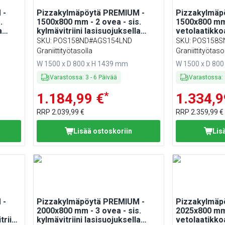
 -
Pizzakylmäpöytä PREMIUM -
Pizzakylmäp
.
1500x800 mm - 2 ovea - sis.
1500x800 mm 
a
kylmävitriini lasisuojuksella
vetolaatikkoa
1/4 -
LED-valaistuksella - 5 x GN 1/3 +
lasisuojukse
SKU
:
POS158ND#AGS154LND
SKU
:
POS158S
1 x GN 1/2
valaistuksell
Graniittityötasolla
Graniittityötaso
W 1500 x D 800 x H 1439 mm
W 1500 x D 80
Varastossa
:
3
-
6
Päivää
Varastossa
:
*
1.184,99 €
1.334,9
RRP
2.039,99 €
RRP
2.359,99 €
Lisää ostoskoriin
Lis
 -
Pizzakylmäpöytä PREMIUM -
Pizzakylmäp
2000x800 mm - 3 ovea - sis.
2025x800 mm
triini
kylmävitriini lasisuojuksella
vetolaatikkoa