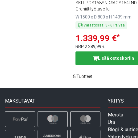
lasisuojuksella LED-
SKU
:
POS158SND#AGS154LND
valaistuksella - 5 x GN 1/3 
Graniittityötasolla
GN 1/2
W 1500 x D 800 x H 1439 mm
Varastossa
:
3
-
6
Päivää
*
1.339,99 €
RRP
2.289,99 €
Lisää ostoskoriin
8
Tuotteet
MAKSUTAVAT
YRITYS
Meistä
Ura
Blogi & uutise
Yhteistyökum