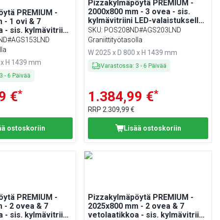
Pizzakylmäpöytä PREMIUM -
2000x800 mm - 3 ovea - sis.
öytä PREMIUM -
kylmävitriini LED-valaistuksella -
- 1 ovi & 7
10 GN 1/4 -astiaa
 - sis. kylmävitriini
SKU
:
POS208ND#AGS203LND
lla LED-
ND#AGS153LND
Graniittityötasolla
a - 7 GN 1/4 -astiaa
lla
W 2025 x D 800 x H 1439 mm
0 x H 1439 mm
Varastossa
:
3
-
6
Päivää
3
-
6
Päivää
*
*
9 €
1.384,99 €
RRP
2.309,99 €
ää ostoskoriin
Lisää ostoskoriin
öytä PREMIUM -
Pizzakylmäpöytä PREMIUM -
 - 2 ovea & 7
2025x800 mm - 2 ovea & 7
 - sis. kylmävitriini
vetolaatikkoa - sis. kylmävitriini