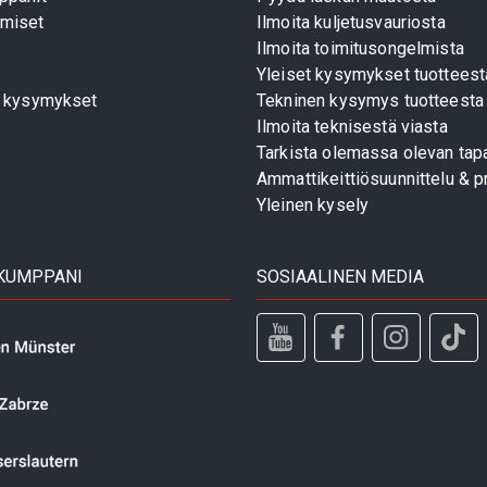
miset
Ilmoita kuljetusvauriosta
Ilmoita toimitusongelmista
Yleiset kysymykset tuotteest
t kysymykset
Tekninen kysymys tuotteesta
Ilmoita teknisestä viasta
Tarkista olemassa olevan tapa
Ammattikeittiösuunnittelu & pr
Yleinen kysely
 KUMPPANI
SOSIAALINEN MEDIA