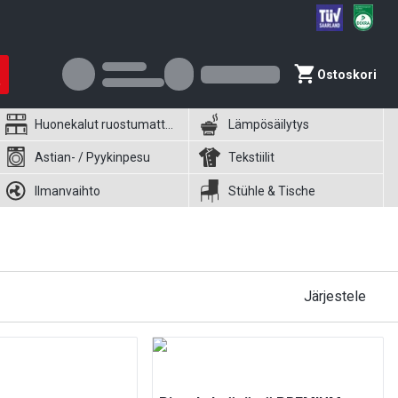
Ostoskori
Huonekalut ruostumattomasta teräksestä
Lämpösäilytys
Astian- / Pyykinpesu
Tekstiilit
Ilmanvaihto
Stühle & Tische
Järjestele