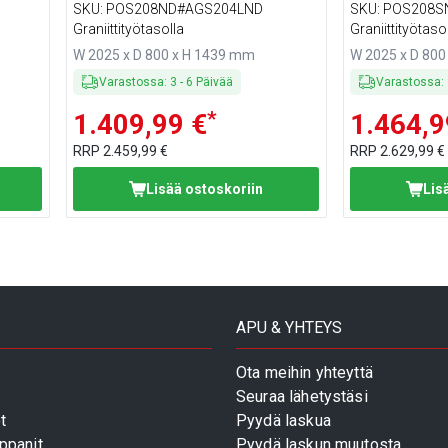
LED-valaistuksella - 10 GN 1/4 -
lasisuojukse
SKU
:
POS208ND#AGS204LND
SKU
:
POS208S
+ 1 x
astiaa
valaistuksell
Graniittityötasolla
Graniittityötaso
astiaa
W 2025 x D 800 x H 1439 mm
W 2025 x D 80
Varastossa
:
3
-
6
Päivää
Varastossa
:
*
1.409,99 €
1.464,9
RRP
2.459,99 €
RRP
2.629,99 €
Lisää ostoskoriin
Lis
APU & YHTEYS
Ota meihin yhteyttä
Seuraa lähetystäsi
t
Pyydä laskua
ppanit
Pyydä laskun muutosta