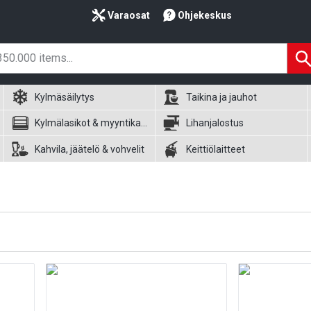
Varaosat
Ohjekeskus
Kylmäsäilytys
Taikina ja jauhot
Kylmälasikot & myyntikalusteet
Lihanjalostus
Kahvila, jäätelö & vohvelit
Keittiölaitteet