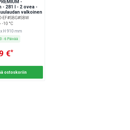
PREMIUM -
- 281 l - 2 ovea -
kkuulaudan valkoinen
D-EF#SBG#SBW
~ -10 °C
 x H 910 mm
3
-
6
Päivää
*
9 €
ää ostoskoriin