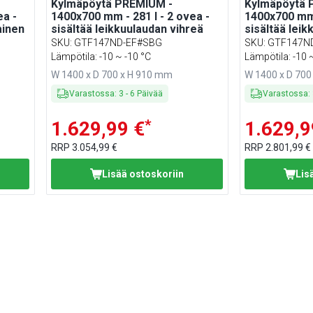
Kylmäpöytä PREMIUM -
Kylmäpöytä 
ea -
1400x700 mm - 281 l - 2 ovea -
1400x700 mm 
ainen
sisältää leikkuulaudan vihreä
sisältää lei
SKU
:
GTF147ND-EF#SBG
SKU
:
GTF147N
Lämpötila: -10 ~ -10 °C
Lämpötila: -10 
W 1400 x D 700 x H 910 mm
W 1400 x D 700
Varastossa
:
3
-
6
Päivää
Varastossa
:
*
1.629,99 €
1.629,9
RRP
3.054,99 €
RRP
2.801,99 €
Lisää ostoskoriin
Lis