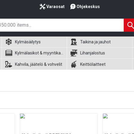
Varaosat
Ohjekeskus
Kylmäsäilytys
Taikina ja jauhot
Kylmälasikot & myyntikalusteet
Lihanjalostus
Kahvila, jäätelö & vohvelit
Keittiölaitteet