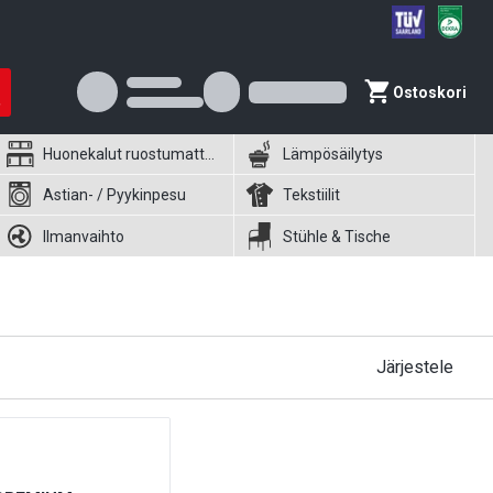
Ostoskori
Huonekalut ruostumattomasta teräksestä
Lämpösäilytys
Astian- / Pyykinpesu
Tekstiilit
Ilmanvaihto
Stühle & Tische
Järjestele