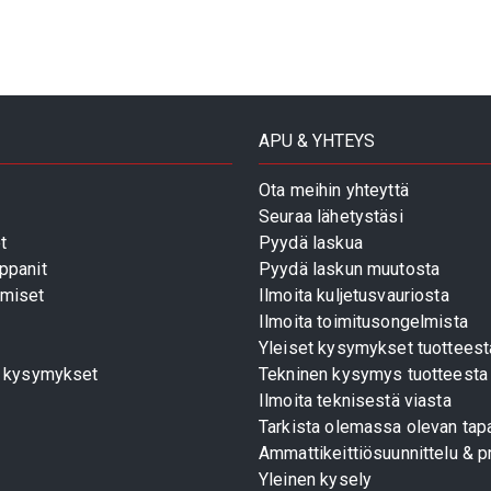
APU & YHTEYS
Ota meihin yhteyttä
Seuraa lähetystäsi
t
Pyydä laskua
ppanit
Pyydä laskun muutosta
miset
Ilmoita kuljetusvauriosta
Ilmoita toimitusongelmista
Yleiset kysymykset tuotteest
t kysymykset
Tekninen kysymys tuotteesta
Ilmoita teknisestä viasta
Tarkista olemassa olevan tapa
Ammattikeittiösuunnittelu & pr
Yleinen kysely