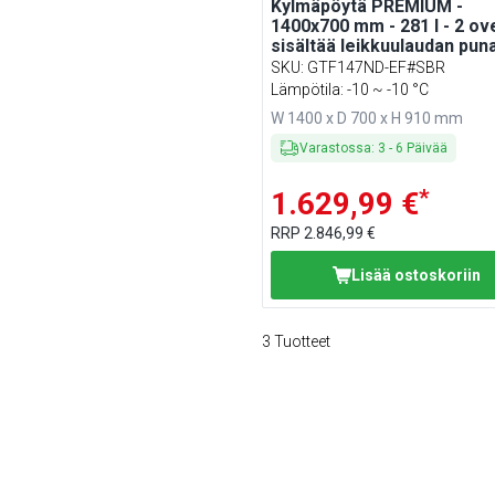
Kylmäpöytä PREMIUM -
1400x700 mm - 281 l - 2 ov
sisältää leikkuulaudan pun
SKU
:
GTF147ND-EF#SBR
Lämpötila: -10 ~ -10 °C
W 1400 x D 700 x H 910 mm
Varastossa
:
3
-
6
Päivää
*
1.629,99 €
RRP
2.846,99 €
Lisää ostoskoriin
3
Tuotteet