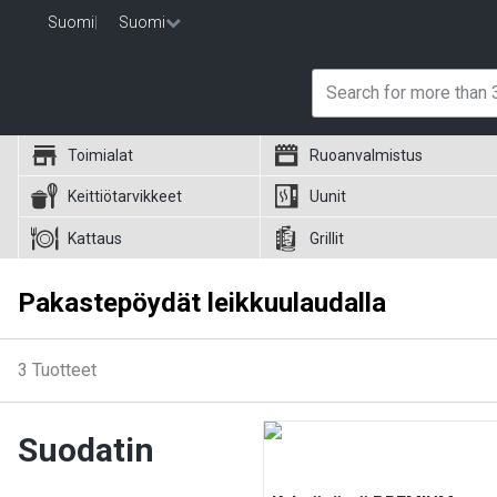
Suomi
|
Suomi
Toimialat
Ruoanvalmistus
Keittiötarvikkeet
Uunit
Kattaus
Grillit
Pakastepöydät leikkuulaudalla
3
Tuotteet
Suodatin