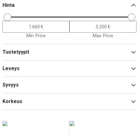
Hinta
Min. Price
Max. Price
Tuotetyypit
Jääkaapit
(
3
)
Leveys
Pakastimet
(
3
)
Syvyys
Min
Max
Korkeus
Min
Max
Min
Max