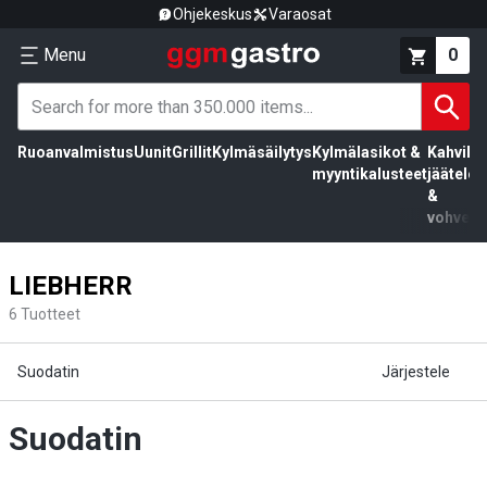
Ohjekeskus
Varaosat
Menu
0
Ruoanvalmistus
Uunit
Grillit
Kylmäsäilytys
Kylmälasikot &
Kahvila,
myyntikalusteet
jäätelö
&
vohvelit
LIEBHERR
6
Tuotteet
Suodatin
Järjestele
Suodatin