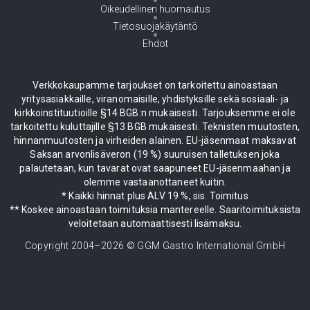
Oikeudellinen huomautus
Tietosuojakäytäntö
Ehdot
Verkkokaupamme tarjoukset on tarkoitettu ainoastaan
yritysasiakkaille, viranomaisille, yhdistyksille sekä sosiaali- ja
kirkkoinstituutioille §14 BGB:n mukaisesti. Tarjouksemme ei ole
tarkoitettu kuluttajille §13 BGB mukaisesti. Teknisten muutosten,
hinnanmuutosten ja virheiden alainen. EU-jäsenmaat maksavat
Saksan arvonlisäveron (19 %) suuruisen talletuksen joka
palautetaan, kun tavarat ovat saapuneet EU-jäsenmaahan ja
olemme vastaanottaneet kuitin.
* Kaikki hinnat plus ALV 19 %, sis. Toimitus
** Koskee ainoastaan toimituksia mantereelle. Saaritoimituksista
veloitetaan automaattisesti lisämaksu.
Copyright 2004–
2026
© GGM Gastro International GmbH