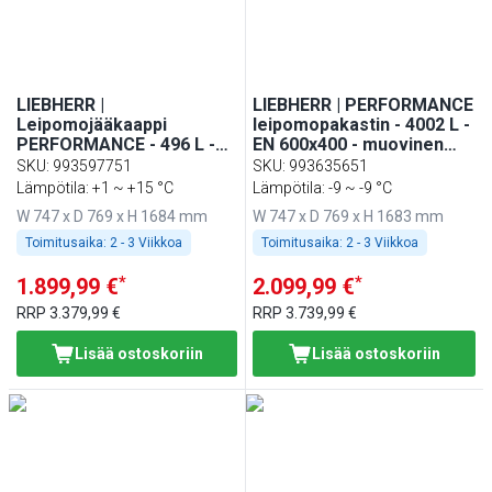
LIEBHERR |
LIEBHERR | PERFORMANCE
Leipomojääkaappi
leipomopakastin - 4002 L -
PERFORMANCE - 496 L -
EN 600x400 - muovinen
EN 600x400 - Muovinen
sisustus - 1 ovi
SKU
:
993597751
SKU
:
993635651
sisustus - 1 ovi -
Lämpötila: +1 ~ +15 °C
Lämpötila: -9 ~ -9 °C
Valkoinen väri
W 747 x D 769 x H 1684 mm
W 747 x D 769 x H 1683 mm
Toimitusaika:
2 - 3 Viikkoa
Toimitusaika:
2 - 3 Viikkoa
*
*
1.899,99 €
2.099,99 €
RRP
3.379,99 €
RRP
3.739,99 €
Lisää ostoskoriin
Lisää ostoskoriin