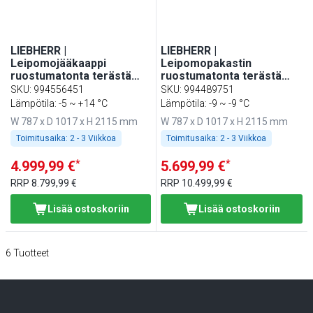
LIEBHERR |
LIEBHERR |
Leipomojääkaappi
Leipomopakastin
ruostumatonta terästä
ruostumatonta terästä
PERFECTION - 854 L - EN
PERFECTION - 854 L - EN
SKU
:
994556451
SKU
:
994489751
600x800 - sisätilat
600x800 - sisätilat
Lämpötila: -5 ~ +14 °C
Lämpötila: -9 ~ -9 °C
ruostumatonta terästä - 1
ruostumatonta terästä - 1
W 787 x D 1017 x H 2115 mm
W 787 x D 1017 x H 2115 mm
ovi & WiFi-yhteys
ovi & WiFi-yhteys
Toimitusaika:
2 - 3 Viikkoa
Toimitusaika:
2 - 3 Viikkoa
*
*
4.999,99 €
5.699,99 €
RRP
8.799,99 €
RRP
10.499,99 €
Lisää ostoskoriin
Lisää ostoskoriin
6
Tuotteet