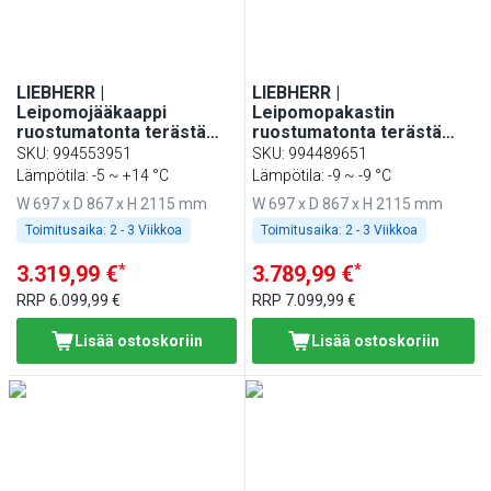
LIEBHERR |
LIEBHERR |
Leipomojääkaappi
Leipomopakastin
ruostumatonta terästä
ruostumatonta terästä
PERFECTION - 602 L - EN
PERFECTION - 602 L - EN
SKU
:
994553951
SKU
:
994489651
600x400 - sisätilat
600x400 - sisätilat
Lämpötila: -5 ~ +14 °C
Lämpötila: -9 ~ -9 °C
ruostumatonta terästä - 1
ruostumatonta terästä - 1
W 697 x D 867 x H 2115 mm
W 697 x D 867 x H 2115 mm
ovi & WiFi-yhteys
ovi & WiFi-yhteys
Toimitusaika:
2 - 3 Viikkoa
Toimitusaika:
2 - 3 Viikkoa
*
*
3.319,99 €
3.789,99 €
RRP
6.099,99 €
RRP
7.099,99 €
Lisää ostoskoriin
Lisää ostoskoriin