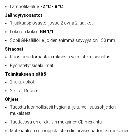
Lämpötila-alue:
-2 °C - 8 °C
Jäähdytysosastot
1 jääkaappiosasto, jossa 2 ovi ja 2 laatikot
Lokeron koko::
GN 1/1
Sopii GN-säiliöille, joiden enimmäissyvyys on 150 mm
Sisäosat
Ruostumattomasta teräksestä valmistettu sisustus
Pyöristetyt sisäkulmat
Toimituksen sisältö
2 liukukiskot
2 x 1/1 Ruoste
Ohjeet
Tuotettu luonnollisesti hygienia- ja turvallisuusohjeiden
mukaisesti
Tuotteessa on direktiivin mukainen CE-merkintä
Materiaali on eurooppalaisten elintarvikesäädösten mukainen