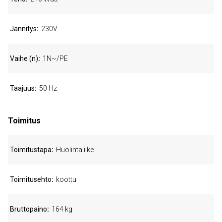
Jännitys
230V
Vaihe (n)
1N~/PE
Taajuus
50 Hz
Toimitus
Toimitustapa
Huolintaliike
Toimitusehto
koottu
Bruttopaino
164 kg