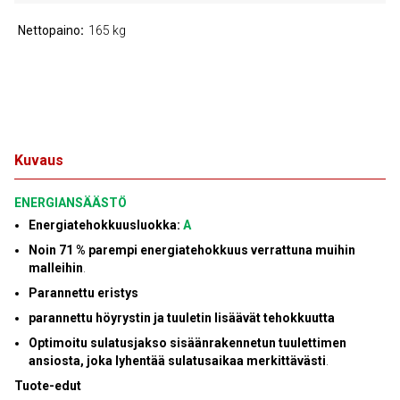
Nettopaino
165 kg
Kuvaus
ENERGIANSÄÄSTÖ
Energiatehokkuusluokka:
A
Noin 71 % parempi energiatehokkuus verrattuna muihin
malleihin
.
Parannettu eristys
parannettu höyrystin ja tuuletin lisäävät tehokkuutta
Optimoitu sulatusjakso sisäänrakennetun tuulettimen
ansiosta, joka lyhentää sulatusaikaa merkittävästi
.
Tuote-edut