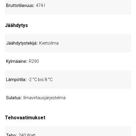
Bruttotilavuus
474 l
Jäähdytys
Jäähdytystekijä
Kiertoilma
Kylmäaine
R290
Lämpötila
-2 °C bis 8 °C
Sulatus
Ilmavirtausjärjestelmä
Tehovaatimukset
Teho
240 Watt