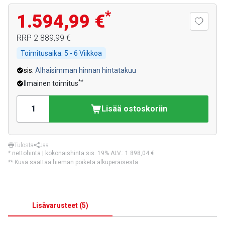
*
1.594,99 €
RRP
2 889,99 €
Toimitusaika:
5 - 6 Viikkoa
sis.
Alhaisimman hinnan hintatakuu
**
Ilmainen toimitus
Lisää ostoskoriin
Tulosta
Jaa
* nettohinta | kokonaishinta sis. 19% ALV.:
1 898,04 €
** Kuva saattaa hieman poiketa alkuperäisestä.
Lisävarusteet
(
5
)