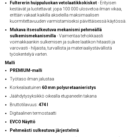
Fultererin huippuluokan vetolaatikkokiskot
- Erityisen
kestävät ja luotettavat: jopa 100 000 ulosvetoa ilman vikaa,
erittäin vakaat kaikilla akseleilla maksimaalisen
kuormitettavuuden varmistamiseksi päivittäisessä käytössä.
Mukava itsesulkeutuva mekanismi pehmeällä
sulkemismekanismilla
- Vaimentaa tehokkaasti
voimakkaankin sulkemisen ja sulkee laatikon hitaasti ja
varovasti - hiljaista, turvallista ja materiaaliystävällistä
työskentelyä varten.
Malli
PREMIUM-malli
Työtaso ilman jalustaa
Korkealaatuinen
60 mm polyuretaanieristys
Jäähdytysyksikkö oikealla etupaneelin takana
Bruttotilavuus:
474 l
Digitaalinen termostaatti
EVCO Näyttö
Pehmeästi sulkeutuva järjestelmä