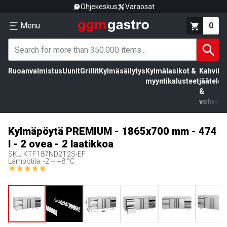
Ohjekeskus
Varaosat
Menu
0
Ruoanvalmistus
Uunit
Grillit
Kylmäsäilytys
Kylmälasikot &
Kahvila,
myyntikalusteet
jäätelö
&
vohvelit
Kylmäpöytä PREMIUM - 1865x700 mm - 474
l - 2 ovea - 2 laatikkoa
SKU
KTF187ND2T2S-EF
Lämpötila: -2 ~ +8 °C