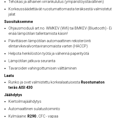
Tehokas ja alhainen virrankulutus (ympäristöystävällinen)
Korkeussäädettävät ruostumattomasta teräksestä valmistetut
jalat
Suosituksemme
Ohjausmoduuli art.no. WMKEV (Wifi) tai BMKEV (Bluetooth) - Ei
enää lämpötilan tallentamista käsin!
Päivittäisen lämpötilan automaattinen rekisteröinti
elintarvikevalvontaviranomaista varten (HACCP)
Helpota henkilöstön työtä ja vähennä paperityötä
Lämpötilan jatkuva seuranta
Tavaroiden vahingoittumisen välttäminen
Laatu
Runko ja ovet valmistettu korkealaatuisesta
Ruostumaton
teräs AISI 430
Jäähdytys
Kiertoilmajäähdytys
Automaattinen sulatustoiminto
Kylmäaine:
R290
, CFC - vapaa