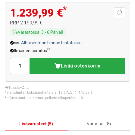
*
1.239,99 €
RRP
2 199,99 €
Varastossa
:
3
-
6
Päivää
sis.
Alhaisimman hinnan hintatakuu
**
Ilmainen toimitus
Lisää ostoskoriin
Tulosta
Jaa
* nettohinta | kokonaishinta sis. 19% ALV.:
1 475,59 €
** Kuva saattaa hieman poiketa alkuperäisestä.
Lisävarusteet
(
5
)
Varaosat
(
8
)