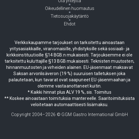
Ota yhteyttä
Oikeudellinen huomautus
Tietosuojakäytäntö
Ehdot
Verkkokaupamme tarjoukset on tarkoitettu ainoastaan
yritysasiakkaille, viranomaisille, yhdistyksille sekä sosiaali- ja
kirkkoinstituutioille §14 BGB:n mukaisesti. Tarjouksemme ei ole
tarkoitettu kuluttajille §13 BGB mukaisesti. Teknisten muutosten,
hinnanmuutosten ja virheiden alainen. EU-jäsenmaat maksavat
Saksan arvonlisäveron (19 %) suuruisen talletuksen joka
palautetaan, kun tavarat ovat saapuneet EU-jäsenmaahan ja
olemme vastaanottaneet kuitin.
* Kaikki hinnat plus ALV 19 %, sis. Toimitus
** Koskee ainoastaan toimituksia mantereelle. Saaritoimituksista
veloitetaan automaattisesti lisämaksu.
Copyright 2004–
2026
© GGM Gastro International GmbH