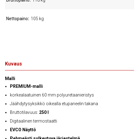
Bruttopaino
118 kg
Nettopaino
105 kg
Kuvaus
Malli
PREMIUM-malli
korkealaatuinen 60 mm polyuretaanieristys
Jäähdytysyksikkö oikealla etupaneelin takana
Bruttotilavuus:
250 l
Digitaalinen termostaatti
EVCO Näyttö
Pehmeästi sulkeutuva järjestelmä