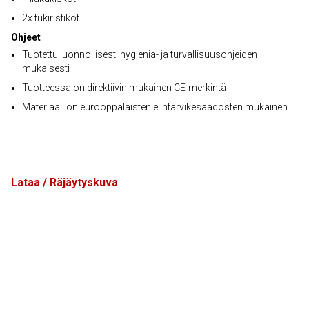
2x tukiristikot
Ohjeet
Tuotettu luonnollisesti hygienia- ja turvallisuusohjeiden
mukaisesti
Tuotteessa on direktiivin mukainen CE-merkintä
Materiaali on eurooppalaisten elintarvikesäädösten mukainen
Lataa / Räjäytyskuva