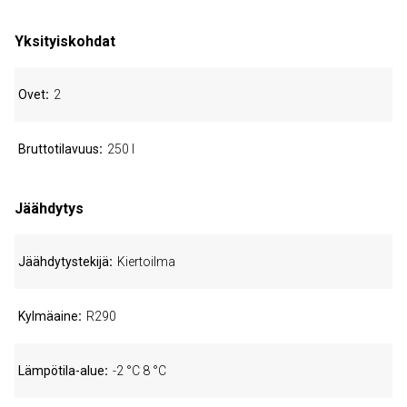
Yksityiskohdat
Ovet
2
Bruttotilavuus
250 l
Jäähdytys
Jäähdytystekijä
Kiertoilma
Kylmäaine
R290
Lämpötila-alue
-2 °C 8 °C