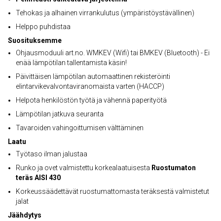
Tehokas ja alhainen virrankulutus (ympäristöystävällinen)
Helppo puhdistaa
Suosituksemme
Ohjausmoduuli art.no. WMKEV (Wifi) tai BMKEV (Bluetooth) - Ei
enää lämpötilan tallentamista käsin!
Päivittäisen lämpötilan automaattinen rekisteröinti
elintarvikevalvontaviranomaista varten (HACCP)
Helpota henkilöstön työtä ja vähennä paperityötä
Lämpötilan jatkuva seuranta
Tavaroiden vahingoittumisen välttäminen
Laatu
Työtaso ilman jalustaa
Runko ja ovet valmistettu korkealaatuisesta
Ruostumaton
teräs AISI 430
Korkeussäädettävät ruostumattomasta teräksestä valmistetut
jalat
Jäähdytys