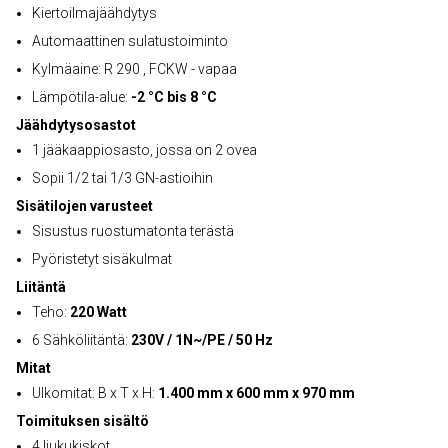
Kiertoilmajäähdytys
Automaattinen sulatustoiminto
Kylmäaine: R 290 , FCKW - vapaa
Lämpötila-alue:
-2 °C bis 8 °C
Jäähdytysosastot
1 jääkaappiosasto, jossa on 2 ovea
Sopii 1/2 tai 1/3 GN-astioihin
Sisätilojen varusteet
Sisustus ruostumatonta terästä
Pyöristetyt sisäkulmat
Liitäntä
Teho:
220 Watt
6 Sähköliitäntä:
230V / 1N~/PE / 50 Hz
Mitat
Ulkomitat: B x T x H:
1.400 mm x 600 mm x 970 mm
Toimituksen sisältö
4 liukukiskot