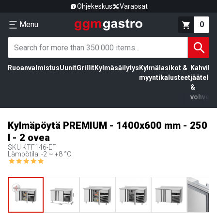
Ohjekeskus
Varaosat
Menu
0
Ruoanvalmistus
Uunit
Grillit
Kylmäsäilytys
Kylmälasikot &
Kahvila,
myyntikalusteet
jäätelö
&
vohvelit
Kylmäpöytä PREMIUM - 1400x600 mm - 250
l - 2 ovea
SKU
KTF146-EF
Lämpötila: -2 ~ +8 °C