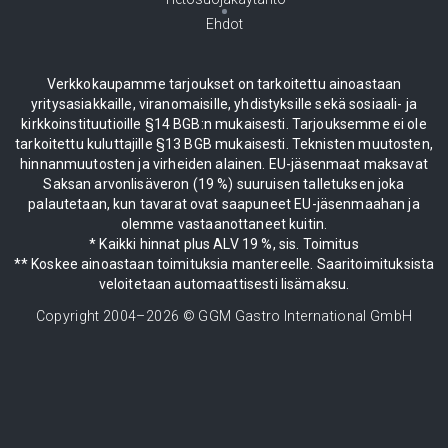
Ehdot
Verkkokaupamme tarjoukset on tarkoitettu ainoastaan
yritysasiakkaille, viranomaisille, yhdistyksille sekä sosiaali- ja
kirkkoinstituutioille §14 BGB:n mukaisesti. Tarjouksemme ei ole
tarkoitettu kuluttajille §13 BGB mukaisesti. Teknisten muutosten,
hinnanmuutosten ja virheiden alainen. EU-jäsenmaat maksavat
Saksan arvonlisäveron (19 %) suuruisen talletuksen joka
palautetaan, kun tavarat ovat saapuneet EU-jäsenmaahan ja
olemme vastaanottaneet kuitin.
* Kaikki hinnat plus ALV 19 %, sis. Toimitus
** Koskee ainoastaan toimituksia mantereelle. Saaritoimituksista
veloitetaan automaattisesti lisämaksu.
Copyright 2004–
2026
© GGM Gastro International GmbH