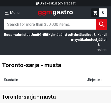
Ohjekeskus
Varaosat
Menu
0
Ruoanvalmistus
Uunit
Grillit
Kylmäsäilytys
Kylmälasikot &
Kahvila,
myyntikalusteet
jäätelö
&
vohvelit
Toronto-sarja - musta
Suodatin
Järjestele
Toronto-sarja - musta