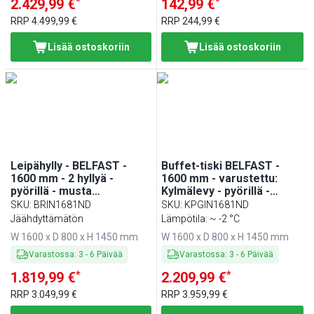
*
*
2.429,99 €
142,99 €
RRP
4.499,99 €
RRP
244,99 €
Lisää ostoskoriin
Lisää ostoskoriin
Leipähylly - BELFAST -
Buffet-tiski BELFAST -
1600 mm - 2 hyllyä -
1600 mm - varustettu:
pyörillä - musta
Kylmälevy - pyörillä -
graniittitaso
musta
SKU
:
BRIN1681ND
SKU
:
KPGIN1681ND
Jäähdyttämätön
Lämpötila: ~ -2 °C
W 1600 x D 800 x H 1450 mm
W 1600 x D 800 x H 1450 mm
Varastossa
:
3
-
6
Päivää
Varastossa
:
3
-
6
Päivää
*
*
1.819,99 €
2.209,99 €
RRP
3.049,99 €
RRP
3.959,99 €