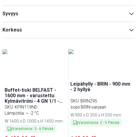
Leipähyllyt
(
2
)
Syvyys
Min
Max
Korkeus
Min
Max
Min
Max
Leipähylly - BRIN - 900 mm
- 2 hyllyä
Buffet-tiski BELFAST -
1600 mm - varustettu:
Kylmävitriini - 4 GN 1/1 -
SKU
:
BRIN295
astiaa - pyörillä - musta
SKU
:
KPIN119ND
sopii BRIN-sarjaan
Lämpötila: ~ -2 °C
W 900 x D 350 x H 550 mm
W 1600 x D 1000 x H 1450 mm
Varastossa
:
3
-
5
Päivää
Varastossa
:
3
-
6
Päivää