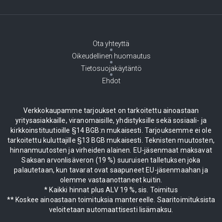
Ota yhteyttä
Oikeudellinen huomautus
Tietosuojakäytäntö
Ehdot
Verkkokaupamme tarjoukset on tarkoitettu ainoastaan
yritysasiakkaille, viranomaisille, yhdistyksille sekä sosiaali- ja
kirkkoinstituutioille §14 BGB:n mukaisesti. Tarjouksemme ei ole
tarkoitettu kuluttajille §13 BGB mukaisesti. Teknisten muutosten,
hinnanmuutosten ja virheiden alainen. EU-jäsenmaat maksavat
Saksan arvonlisäveron (19 %) suuruisen talletuksen joka
palautetaan, kun tavarat ovat saapuneet EU-jäsenmaahan ja
olemme vastaanottaneet kuitin.
* Kaikki hinnat plus ALV 19 %, sis. Toimitus
** Koskee ainoastaan toimituksia mantereelle. Saaritoimituksista
veloitetaan automaattisesti lisämaksu.