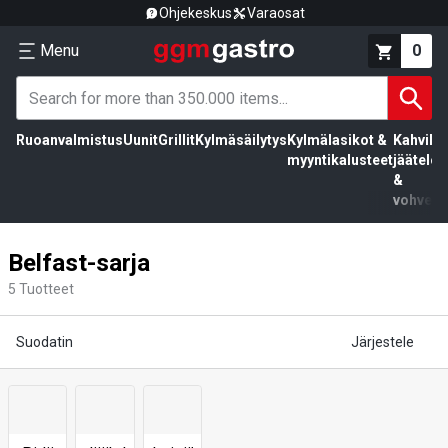
Ohjekeskus
Varaosat
Menu
0
Ruoanvalmistus
Uunit
Grillit
Kylmäsäilytys
Kylmälasikot &
Kahvila,
myyntikalusteet
jäätelö
&
vohvelit
Belfast-sarja
5
Tuotteet
Suodatin
Järjestele