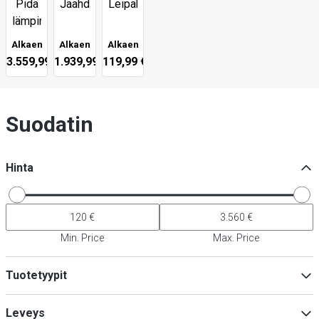
Pidä
Jäähdytys
Leipähyllyt
lämpimänä
Alkaen
Alkaen
Alkaen
3.559,99 €
1.939,99 €
119,99 €
Suodatin
Hinta
Min. Price
Max. Price
Tuotetyypit
Buffetpöydät
(
3
)
Leveys