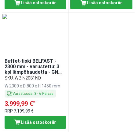
Lisää ostoskoriin
Lisää ostoskoriin
Buffet-tiski BELFAST -
2300 mm - varustettu: 3
kpl lämpöhaudetta - GN
1/1 - pyörillä - musta
SKU
:
WBIN2081ND
W 2300 x D 800 x H 1450 mm
Varastossa
:
3
-
6
Päivää
*
3.999,99 €
RRP
7.199,99 €
Lisää ostoskoriin