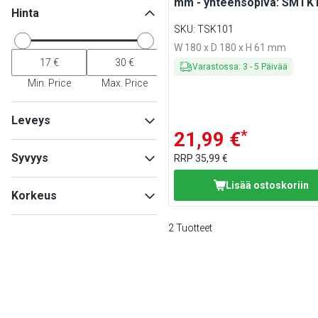
mm - yhteensopiva: SMTK
Hinta
SKU
:
TSK101
W 180 x D 180 x H 61 mm
Varastossa
:
3
-
5
Päivää
Min. Price
Max. Price
Leveys
*
21,99 €
Syvyys
RRP
35,99 €
Lisää ostoskoriin
Min
Max
Korkeus
2
Tuotteet
Min
Max
Min
Max