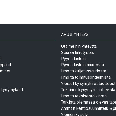
APU & YHTEYS
Ota meihin yhteyttä
Seuraa lähetystäsi
t
Pyydä laskua
ppanit
Pyydä laskun muutosta
miset
Ilmoita kuljetusvauriosta
Ilmoita toimitusongelmista
Yleiset kysymykset tuotteest
t kysymykset
Tekninen kysymys tuotteesta
Ilmoita teknisestä viasta
Tarkista olemassa olevan tapa
Ammattikeittiösuunnittelu & pr
Yleinen kysely