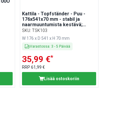
100O
Kattila - Topfständer - Puu -
176x541x70 mm - stabil ja
naarmuuntumista kestävä;
helppo puhdistaa -
SKU
:
TSK103
tarkoitukseen: 3 kattilalle -
W 176 x D 541 x H 70 mm
yhteensopiva: SMTK100O
Varastossa
:
3
-
5
Päivää
*
35,99 €
RRP
61,99 €
Lisää ostoskoriin