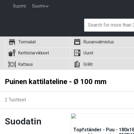
Suomi
|
Suomi
Toimialat
Ruoanvalmistus
Keittiötarvikkeet
Uunit
Kattaus
Grillit
Puinen kattilateline - Ø 100 mm
2
Tuotteet
Suodatin
Topfständer - Puu - 180x1