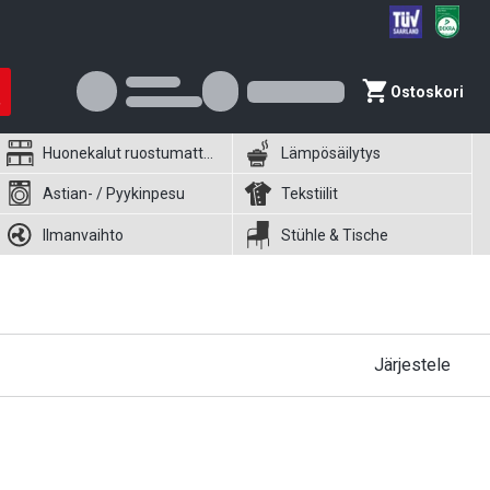
Ostoskori
Huonekalut ruostumattomasta teräksestä
Lämpösäilytys
Astian- / Pyykinpesu
Tekstiilit
Ilmanvaihto
Stühle & Tische
Järjestele