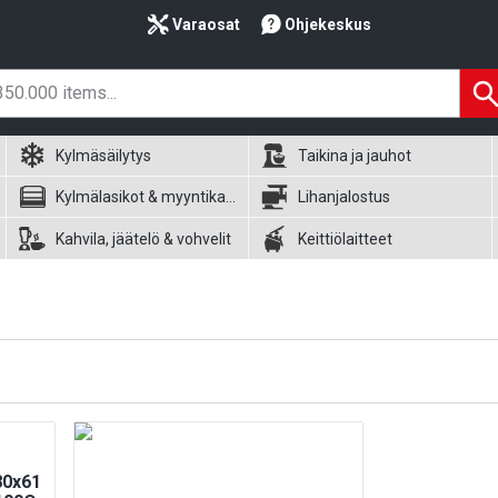
Varaosat
Ohjekeskus
Kylmäsäilytys
Taikina ja jauhot
Kylmälasikot & myyntikalusteet
Lihanjalostus
Kahvila, jäätelö & vohvelit
Keittiölaitteet
80x61