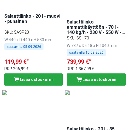
Salaattilinko - 20 l - muovi
- punainen
Salaattilinko -
ammattikäyttöön - 70 l -
140 kg/h - 230 V - 550 W - 1
SKU
:
SASP20
400 r/min - Ruostumaton
SKU
:
SSH70
W 440 x D 440 x H 580 mm
teräs
W 737 x D 618 x H 1040 mm
saatavilla
05.09.2026
saatavilla
15.08.2026
*
*
119,99 €
739,99 €
RRP
206,99 €
RRP
1.367,99 €
Lisää ostoskoriin
Lisää ostoskoriin
Salaattilinko - 20 l - 35