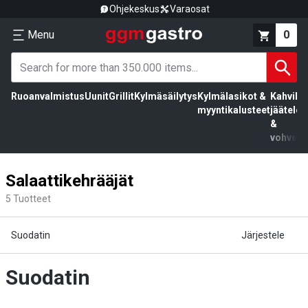
Ohjekeskus
Varaosat
Menu
0
Ruoanvalmistus
Uunit
Grillit
Kylmäsäilytys
Kylmälasikot &
Kahvila,
myyntikalusteet
jäätelö
&
vohvelit
Salaattikehrääjät
5
Tuotteet
Suodatin
Järjestele
Suodatin