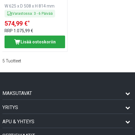
teräs
W 625 x D 508 x H 814 mm
Varastossa
:
3
-
6
Päivää
*
574,99 €
RRP
1.075,99 €
Lisää ostoskoriin
5
Tuotteet
MAKSUTAVAT
YRITYS
APU & YHTEYS