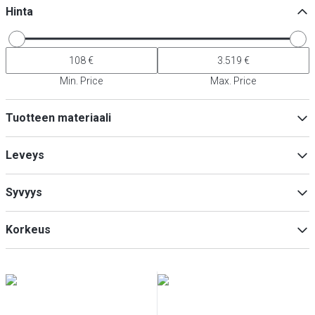
Hinta
Min. Price
Max. Price
Tuotteen materiaali
Ruostumaton teräs
(
4
)
Leveys
Muovi
(
3
)
Syvyys
Min
Max
Korkeus
Min
Max
Min
Max