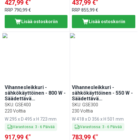
*
*
427,99 €
437,99 €
RRP
790,99 €
RRP
855,99 €
Lisää ostoskoriin
Lisää ostoskoriin
Vihannesleikkuri -
Vihannesleikkuri -
sähkökäyttöinen - 800 W -
sähkökäyttöinen - 550 W -
Säädettävä
Säädettävä
leikkauspaksuus: 2–8 mm
leikkauspaksuus: 2–8 mm
SKU
:
GSE400
SKU
:
GSE300
- sisältää 3 terää
- sisältää 3 terää
220 Volttia
230 Volttia
(viipalointi/raaste)
(viipalointi/raaste)
W 295 x D 495 x H 723 mm
W 418 x D 356 x H 501 mm
Varastossa
:
3
-
6
Päivää
Varastossa
:
3
-
6
Päivää
*
*
917,99 €
783,99 €