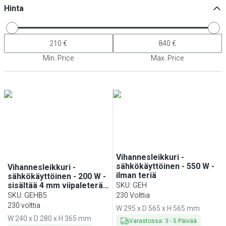
Hinta
Min. Price
Max. Price
Vihannesleikkuri -
sähkökäyttöinen - 550 W -
Vihannesleikkuri -
ilman teriä
sähkökäyttöinen - 200 W -
sisältää 4 mm viipaleterän
SKU
:
GEH
& 5 kuutiointiterää
SKU
:
GEHB5
230 Volttia
230 volttia
W 295 x D 565 x H 565 mm
W 240 x D 280 x H 365 mm
Varastossa
:
3
-
5
Päivää