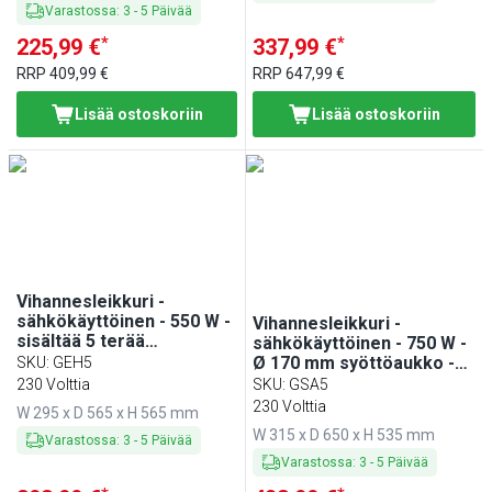
Varastossa
:
3
-
5
Päivää
*
*
225,99 €
337,99 €
RRP
409,99 €
RRP
647,99 €
Lisää ostoskoriin
Lisää ostoskoriin
Vihannesleikkuri -
sähkökäyttöinen - 550 W -
Vihannesleikkuri -
sisältää 5 terää
sähkökäyttöinen - 750 W -
(viipalointi/raaste)
Ø 170 mm syöttöaukko -
SKU
:
GEH5
sisältää 5 terää
230 Volttia
SKU
:
GSA5
(viipalointi/raaste)
230 Volttia
W 295 x D 565 x H 565 mm
W 315 x D 650 x H 535 mm
Varastossa
:
3
-
5
Päivää
Varastossa
:
3
-
5
Päivää