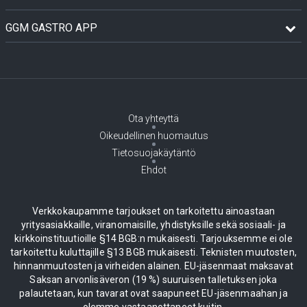
GGM GASTRO APP
Ota yhteyttä
Oikeudellinen huomautus
Tietosuojakäytäntö
Ehdot
Verkkokaupamme tarjoukset on tarkoitettu ainoastaan
yritysasiakkaille, viranomaisille, yhdistyksille sekä sosiaali- ja
kirkkoinstituutioille §14 BGB:n mukaisesti. Tarjouksemme ei ole
tarkoitettu kuluttajille §13 BGB mukaisesti. Teknisten muutosten,
hinnanmuutosten ja virheiden alainen. EU-jäsenmaat maksavat
Saksan arvonlisäveron (19 %) suuruisen talletuksen joka
palautetaan, kun tavarat ovat saapuneet EU-jäsenmaahan ja