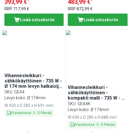
*
*
393,99 €
483,99 €
RRP
717,99 €
RRP
872,99 €
Lisää ostoskoriin
Lisää ostoskoriin
Vihannesleikkuri -
sähkökäyttöinen - 735 W -
Ø 174 mm levyn halkaisija
Vihannesleikkuri -
- sisältää 4 terää
SKU
:
GEA4
sähkökäyttöinen -
(viipalointi/raaste)
kompakti malli - 735 W - Ø
Levyn koko: Ø 174mm
174 mm levyn halkaisija -
SKU
:
GEA4K
W 430 x D 285 x H 691 mm
sisältää 4 terää
Levyn koko: Ø 174mm
Varastossa
:
3
-
5
Päivää
(viipalointi/raaste) -
W 430 x D 285 x H 688 mm
Saranoitu kansi
Varastossa
:
3
-
5
Päivää