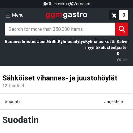
Ohjekeskus
Varaosat
Menu
0
Ruoanvalmistus
Uunit
Grillit
Kylmäsäilytys
Kylmälasikot &
Kahvila,
myyntikalusteet
jäätelö
&
vohvelit
Sähköiset vihannes- ja juustohöylät
12
Tuotteet
Suodatin
Järjestele
Suodatin