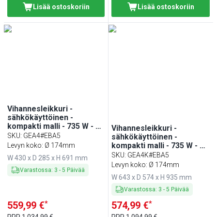
Lisää ostoskoriin
Lisää ostoskoriin
Vihannesleikkuri -
sähkökäyttöinen -
kompakti malli - 735 W - Ø
Vihannesleikkuri -
174 mm levyn halkaisija -
SKU
:
GEA4#EBA5
sähkökäyttöinen -
sisältää 4 terää
kompakti malli - 735 W - Ø
Levyn koko: Ø 174mm
(viipalointi/raaste)
174 mm levyn halkaisija -
SKU
:
GEA4K#EBA5
W 430 x D 285 x H 691 mm
2,0–4,0 mm siivut -
Levyn koko: Ø 174mm
Varastossa
:
3
-
5
Päivää
sisältää 4 terää
W 643 x D 574 x H 935 mm
(viipalointi/raaste) -
Saranoitu kansi -
Varastossa
:
3
-
5
Päivää
ruostumaton teräs
*
*
559,99 €
574,99 €
RRP
1.034,99 €
RRP
1.094,99 €