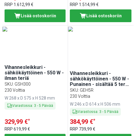
RRP
1.612,99 €
RRP
1.514,99 €
Lisää ostoskoriin
Lisää ostoskoriin
Vihannesleikkuri -
sähkökäyttöinen - 550 W -
Vihannesleikkuri -
ilman teriä
sähkökäyttöinen - 550 W -
Punainen - sisältää 5 terää
SKU
:
GSH300
(viipalointi/raaste)
230 Volttia
SKU
:
GEH5R
230 Volttia
W 268 x D 575 x H 528 mm
W 246 x D 614 x H 506 mm
Varastossa
:
3
-
5
Päivää
Varastossa
:
3
-
5
Päivää
*
*
329,99 €
384,99 €
RRP
619,99 €
RRP
739,99 €