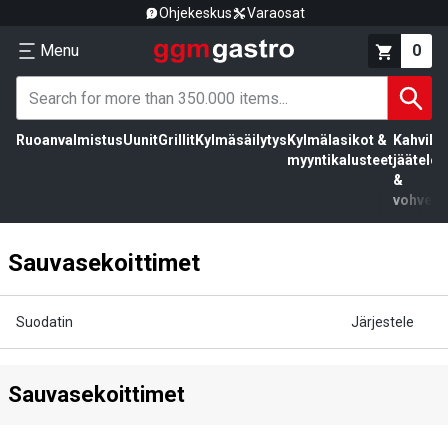
Ohjekeskus
Varaosat
Menu
0
Ruoanvalmistus
Uunit
Grillit
Kylmäsäilytys
Kylmälasikot &
Kahvila,
myyntikalusteet
jäätelö
&
vohvelit
Sauvasekoittimet
Suodatin
Järjestele
Sauvasekoittimet