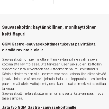
Sauvasekoitin: käytännöllinen, monikäyttöinen
keittiöapuri
GGM Gastro -sauvasekoittimet tukevat päivittäistä
elämää ravintola-alalla
Sauvasekoitin on pieni mutta erittäin käytännöllinen väline sekä
kotona että ravintolassa. Sitä tarvitaan usein jälkiruokiin, keittoihin,
smoothieihin tai leivontaan saavuttaakseen haluttu koostumus.
Käsin sekoittaminen olisi useimmissa tapauksissa liian aikaa vievää
ja vaivalloista, eikä se usein johtaisi haluttuun lopputulokseen, koska
paakut eivät ole toivottuja, erityisesti kun haluat esimerkiksi sekoittaa
taikinaa.
Sauvasekoittimella sekoittaminen on siis paitsi kätevämpää, myös
tasaisempaa.
Jätä työ GGM Gastro -sauvasekoittimille