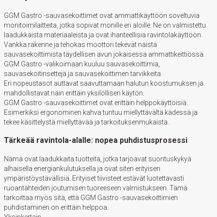
GGM Gastro -sauvasekoittimet ovat ammattikäyttöön soveltuvia
monitoimilaitteita, jotka sopivat monille eri aloille. Ne on valmistettu
laadukkaista materiaaleista ja ovat ihanteellisia ravintolakäyttöön.
Vankka rakenne ja tehokas moottori tekevät näistä
sauvasekoittimista täydellisen avun jokaisessa ammattikeittiössä.
GGM Gastro -valikoimaan kuuluu sauvasekoittimia,
sauvasekoitinsettejä ja sauvasekoittimen tarvikkeita.
Eri nopeustasot auttavat saavuttamaan halutun koostumuksen ja
mahdollistavat näin erittäin yksilöllisen käytön.
GGM Gastro -sauvasekoittimet ovat erittäin helppokäyttöisiä.
Esimerkiksi ergonominen kahva tuntuu miellyttävältä kädessä ja
tekee käsittelystä miellyttävää ja tarkoituksenmukaista.
Tärkeää ravintola-alalle: nopea puhdistusprosessi
Nämä ovat laadukkaita tuotteita, jotka tarjoavat suorituskykyä
alhaisella energiankulutuksella ja ovat siten erityisen
ympäristöystävällisiä. Erityiset tiivisteet estävät luotettavasti
ruoantähteiden joutumisen tuoreeseen valmistukseen. Tämä
tarkoittaa myös sitä, että GGM Gastro -sauvasekoittimien
puhdistaminen on erittäin helppoa.
Yksinkertain