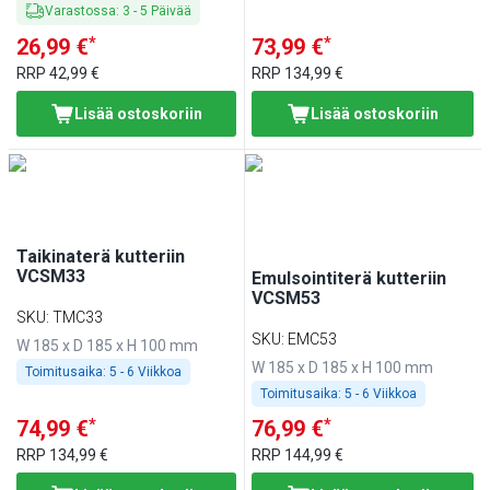
Varastossa
:
3
-
5
Päivää
*
*
26,99 €
73,99 €
RRP
42,99 €
RRP
134,99 €
Lisää ostoskoriin
Lisää ostoskoriin
Taikinaterä kutteriin
VCSM33
Emulsointiterä kutteriin
VCSM53
SKU
:
TMC33
SKU
:
EMC53
W 185 x D 185 x H 100 mm
W 185 x D 185 x H 100 mm
Toimitusaika:
5 - 6 Viikkoa
Toimitusaika:
5 - 6 Viikkoa
*
*
74,99 €
76,99 €
RRP
134,99 €
RRP
144,99 €