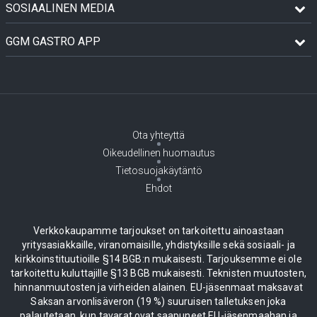
SOSIAALINEN MEDIA
GGM GASTRO APP
Ota yhteyttä
Oikeudellinen huomautus
Tietosuojakäytäntö
Ehdot
Verkkokaupamme tarjoukset on tarkoitettu ainoastaan
yritysasiakkaille, viranomaisille, yhdistyksille sekä sosiaali- ja
kirkkoinstituutioille §14 BGB:n mukaisesti. Tarjouksemme ei ole
tarkoitettu kuluttajille §13 BGB mukaisesti. Teknisten muutosten,
hinnanmuutosten ja virheiden alainen. EU-jäsenmaat maksavat
Saksan arvonlisäveron (19 %) suuruisen talletuksen joka
palautetaan, kun tavarat ovat saapuneet EU-jäsenmaahan ja