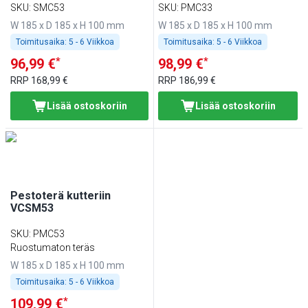
SKU
:
SMC53
SKU
:
PMC33
W 185 x D 185 x H 100 mm
W 185 x D 185 x H 100 mm
Toimitusaika:
5 - 6 Viikkoa
Toimitusaika:
5 - 6 Viikkoa
*
*
96,99 €
98,99 €
RRP
168,99 €
RRP
186,99 €
Lisää ostoskoriin
Lisää ostoskoriin
Pestoterä kutteriin
VCSM53
SKU
:
PMC53
Ruostumaton teräs
W 185 x D 185 x H 100 mm
Toimitusaika:
5 - 6 Viikkoa
*
109,99 €