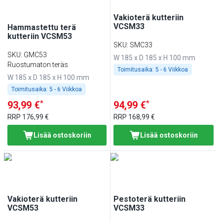
Vakioterä kutteriin
VCSM33
Hammastettu terä
kutteriin VCSM53
SKU
:
SMC33
SKU
:
GMC53
W 185 x D 185 x H 100 mm
Ruostumaton teräs
Toimitusaika:
5 - 6 Viikkoa
W 185 x D 185 x H 100 mm
Toimitusaika:
5 - 6 Viikkoa
*
*
93,99 €
94,99 €
RRP
176,99 €
RRP
168,99 €
Lisää ostoskoriin
Lisää ostoskoriin
Vakioterä kutteriin
Pestoterä kutteriin
VCSM53
VCSM33