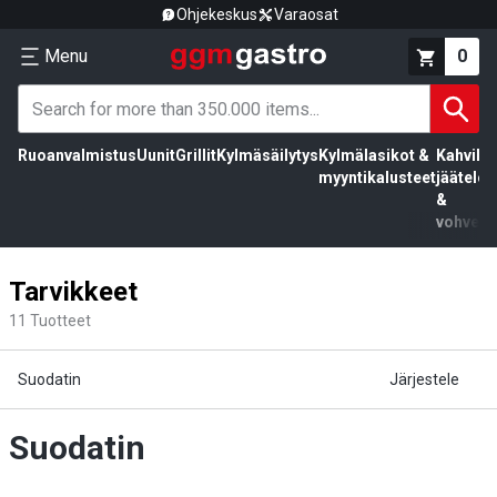
Ohjekeskus
Varaosat
Menu
0
Ruoanvalmistus
Uunit
Grillit
Kylmäsäilytys
Kylmälasikot &
Kahvila,
myyntikalusteet
jäätelö
&
vohvelit
Tarvikkeet
11
Tuotteet
Suodatin
Järjestele
Suodatin