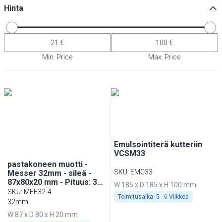
Hinta
Min. Price
Max. Price
Emulsointiterä kutteriin
VCSM33
pastakoneen muotti -
SKU
:
EMC33
Messer 32mm - sileä -
87x80x20 mm - Pituus: 32
W 185 x D 185 x H 100 mm
mm - 4 tartalettia varten -
SKU
:
MFF32-4
Toimitusaika:
5 - 6 Viikkoa
precise cutting
32mm
W 87 x D 80 x H 20 mm