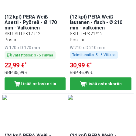
(12 kpl) PERA Weiß -
(12 kpl) PERA Weiß -
Asetti - Pyöreä - Ø 170
lautanen - flach - Ø 210
mm - Valkoinen
mm - valkoinen
SKU
:
SUTPK17#12
SKU
:
TFPK21#12
Posliini
Posliini
W 170 x D 170 mm
W 210 x D 210 mm
Toimitusaika:
5 - 6 Viikkoa
Varastossa
:
3
-
5
Päivää
*
*
22,99 €
30,99 €
RRP
35,99 €
RRP
46,99 €
Lisää ostoskoriin
Lisää ostoskoriin
(24 kpl) PERA Weiß -
(24 kpl) PERA Weiß -