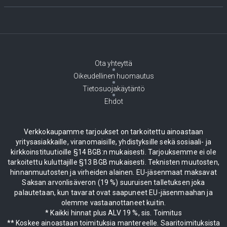
Ota yhteyttä
Oikeudellinen huomautus
Tietosuojakäytäntö
Ehdot
Verkkokaupamme tarjoukset on tarkoitettu ainoastaan
yritysasiakkaille, viranomaisille, yhdistyksille sekä sosiaali- ja
kirkkoinstituutioille §14 BGB:n mukaisesti. Tarjouksemme ei ole
tarkoitettu kuluttajille §13 BGB mukaisesti. Teknisten muutosten,
hinnanmuutosten ja virheiden alainen. EU-jäsenmaat maksavat
Saksan arvonlisäveron (19 %) suuruisen talletuksen joka
palautetaan, kun tavarat ovat saapuneet EU-jäsenmaahan ja
olemme vastaanottaneet kuitin.
* Kaikki hinnat plus ALV 19 %, sis. Toimitus
** Koskee ainoastaan toimituksia mantereelle. Saaritoimituksista