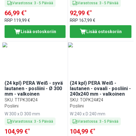
Varastossa
:
3
-
5
Päivää
Varastossa
:
3
-
5
Päivää
*
*
66,99 €
92,99 €
RRP
119,99 €
RRP
167,99 €
Lisää ostoskoriin
Lisää ostoskoriin
(24 kpl) PERA Weiß - syvä
(24 kpl) PERA Weiß -
lautanen - posliini - Ø 300
lautanen - ovaali - posliini -
mm - valkoinen
240x240 mm - valkoinen
SKU
:
TTPK30#24
SKU
:
TOPK24#24
Posliini
Posliini
W 300 x D 300 mm
W 240 x D 240 mm
Varastossa
:
3
-
5
Päivää
Varastossa
:
3
-
5
Päivää
*
*
104,99 €
104,99 €