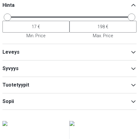
Hinta
Min. Price
Max. Price
Leveys
Syvyys
Min
Max
Tuotetyypit
lautanen
(
10
)
Min
Max
Sopii
Aluslautaset
(
2
)
Astianpesukone
(
12
)
Mikroaalto-uuni
(
12
)
salamander
(
12
)