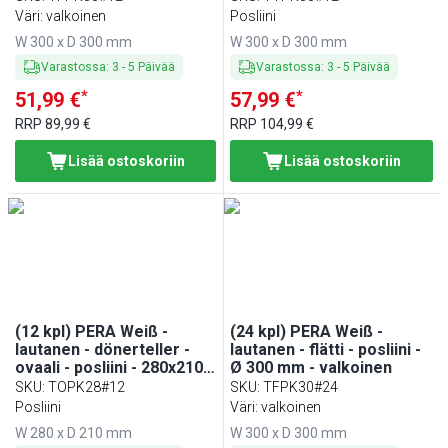
Väri: valkoinen
Posliini
W 300 x D 300 mm
W 300 x D 300 mm
Varastossa
:
3
-
5
Päivää
Varastossa
:
3
-
5
Päivää
*
*
51,99 €
57,99 €
RRP
89,99 €
RRP
104,99 €
Lisää ostoskoriin
Lisää ostoskoriin
(12 kpl) PERA Weiß -
(24 kpl) PERA Weiß -
lautanen - dönerteller -
lautanen - flätti - posliini -
ovaali - posliini - 280x210
Ø 300 mm - valkoinen
mm - valkoinen
SKU
:
TOPK28#12
SKU
:
TFPK30#24
Posliini
Väri: valkoinen
W 280 x D 210 mm
W 300 x D 300 mm