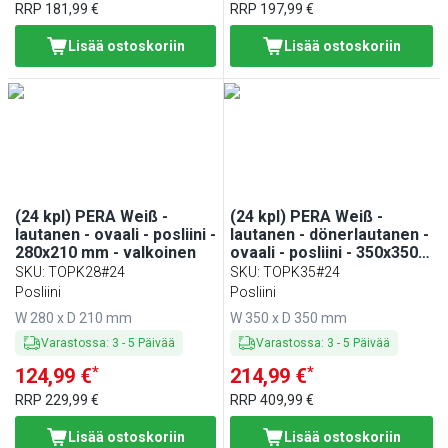
RRP
181,99 €
RRP
197,99 €
Lisää ostoskoriin
Lisää ostoskoriin
(24 kpl) PERA Weiß -
(24 kpl) PERA Weiß -
lautanen - ovaali - posliini -
lautanen - dönerlautanen -
280x210 mm - valkoinen
ovaali - posliini - 350x350
mm - valkoinen
SKU
:
TOPK28#24
SKU
:
TOPK35#24
Posliini
Posliini
W 280 x D 210 mm
W 350 x D 350 mm
Varastossa
:
3
-
5
Päivää
Varastossa
:
3
-
5
Päivää
*
*
124,99 €
214,99 €
RRP
229,99 €
RRP
409,99 €
Lisää ostoskoriin
Lisää ostoskoriin