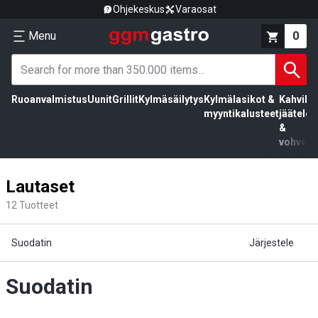
Ohjekeskus
Varaosat
Menu
0
Ruoanvalmistus
Uunit
Grillit
Kylmäsäilytys
Kylmälasikot &
Kahvila,
myyntikalusteet
jäätelö
&
vohvelit
Lautaset
12
Tuotteet
Suodatin
Järjestele
Suodatin