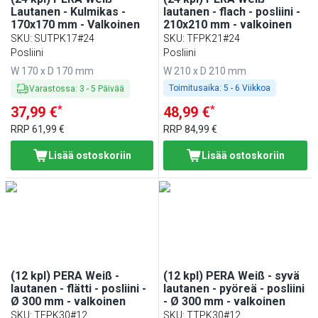
Lautanen - Kulmikas -
lautanen - flach - posliini -
170x170 mm - Valkoinen
210x210 mm - valkoinen
SKU
:
SUTPK17#24
SKU
:
TFPK21#24
Posliini
Posliini
W 170 x D 170 mm
W 210 x D 210 mm
Toimitusaika:
5 - 6 Viikkoa
Varastossa
:
3
-
5
Päivää
*
*
37,99 €
48,99 €
RRP
61,99 €
RRP
84,99 €
Lisää ostoskoriin
Lisää ostoskoriin
(12 kpl) PERA Weiß -
(12 kpl) PERA Weiß - syvä
lautanen - flätti - posliini -
lautanen - pyöreä - posliini
Ø 300 mm - valkoinen
- Ø 300 mm - valkoinen
SKU
:
TFPK30#12
SKU
:
TTPK30#12