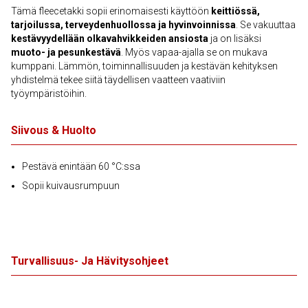
Tämä fleecetakki sopii erinomaisesti käyttöön
keittiössä,
tarjoilussa, terveydenhuollossa ja hyvinvoinnissa
. Se vakuuttaa
kestävyydellään olkavahvikkeiden ansiosta
ja on lisäksi
muoto- ja pesunkestävä
. Myös vapaa-ajalla se on mukava
kumppani. Lämmön, toiminnallisuuden ja kestävän kehityksen
yhdistelmä tekee siitä täydellisen vaatteen vaativiin
työympäristöihin.
Siivous & Huolto
Pestävä enintään 60 °C:ssa
Sopii kuivausrumpuun
Turvallisuus- Ja Hävitysohjeet