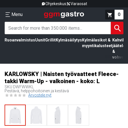
Ohjekeskus
Varaosat
Menu
0
Ruoanvalmistus
Uunit
Grillit
Kylmäsäilytys
Kylmälasikot &
Kahvila,
myyntikalusteet
jäätelö
&
vohvelit
KARLOWSKY | Naisten työvaatteet Fleece-
takki Warm-Up - valkoinen - koko: L
SKU
DWFWWKL
Pestävä, helppohoitoinen ja kestävä
Arvostele nyt