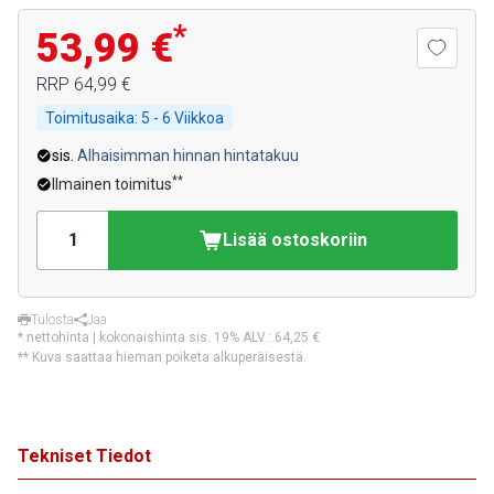
*
53,99 €
RRP
64,99 €
Toimitusaika:
5 - 6 Viikkoa
sis.
Alhaisimman hinnan hintatakuu
**
Ilmainen toimitus
Lisää ostoskoriin
Tulosta
Jaa
* nettohinta | kokonaishinta sis. 19% ALV.:
64,25 €
** Kuva saattaa hieman poiketa alkuperäisestä.
Tekniset Tiedot