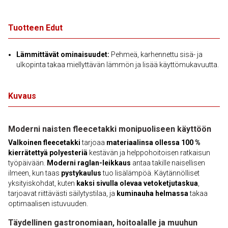
Tuotteen Edut
Lämmittävät ominaisuudet:
Pehmeä, karhennettu sisä- ja
ulkopinta takaa miellyttävän lämmön ja lisää käyttömukavuutta.
Kuvaus
Moderni naisten fleecetakki monipuoliseen käyttöön
Valkoinen fleecetakki
tarjoaa
materiaalinsa ollessa 100 %
kierrätettyä polyesteriä
kestävän ja helppohoitoisen ratkaisun
työpäivään.
Moderni raglan-leikkaus
antaa takille naisellisen
ilmeen, kun taas
pystykaulus
tuo lisälämpöä. Käytännölliset
yksityiskohdat, kuten
kaksi sivulla olevaa vetoketjutaskua
,
tarjoavat riittävästi säilytystilaa, ja
kuminauha helmassa
takaa
optimaalisen istuvuuden.
Täydellinen gastronomiaan, hoitoalalle ja muuhun