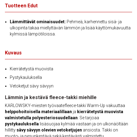
Tuotteen Edut
Lämmittävät ominaisuudet:
Pehmeä, karhennettu sisä- ja
ulkopinta takaa miellyttävän lämmön ja lisää käyttömukavuutta
kylmissä lämpötiloissa.
Kuvaus
Kierrätetystä muovista
Pystykauluksella
Vetoketjut sävy sävyyn
Lämmin ja kestävä fleece-takki miehille
KARLOWSKY-miesten työvaatefleece-takki Warm-Up vakuuttaa
helppohoitoisella materiaalillaan
ja
kierrätetystä muovista
valmistetulla polyesteriosuudellaan
. Se tarjoaa
pystykauluksella
lisäsuojaa kylmää vastaan ja on ulkonäöltään
hillitty
sävy sävyyn olevien vetoketjujen
ansiosta. Takki on
muoto- ja pesunkestävä sekä kestävästi valmistettu.