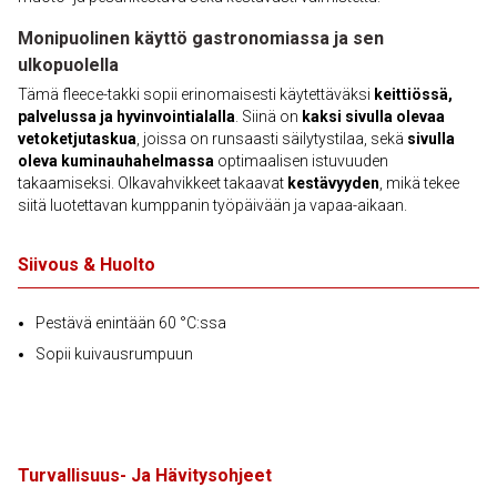
Monipuolinen käyttö gastronomiassa ja sen
ulkopuolella
Tämä fleece-takki sopii erinomaisesti käytettäväksi
keittiössä,
palvelussa ja hyvinvointialalla
. Siinä on
kaksi sivulla olevaa
vetoketjutaskua
, joissa on runsaasti säilytystilaa, sekä
sivulla
oleva kuminauhahelmassa
optimaalisen istuvuuden
takaamiseksi. Olkavahvikkeet takaavat
kestävyyden
, mikä tekee
siitä luotettavan kumppanin työpäivään ja vapaa-aikaan.
Siivous & Huolto
Pestävä enintään 60 °C:ssa
Sopii kuivausrumpuun
Turvallisuus- Ja Hävitysohjeet