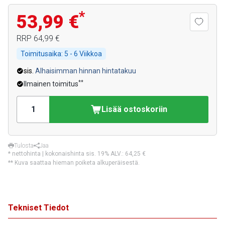
*
53,99 €
RRP
64,99 €
Toimitusaika:
5 - 6 Viikkoa
sis.
Alhaisimman hinnan hintatakuu
**
Ilmainen toimitus
Lisää ostoskoriin
Tulosta
Jaa
* nettohinta | kokonaishinta sis. 19% ALV.:
64,25 €
** Kuva saattaa hieman poiketa alkuperäisestä.
Tekniset Tiedot