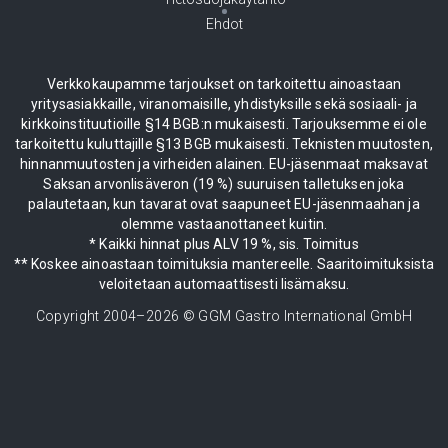
Ehdot
Verkkokaupamme tarjoukset on tarkoitettu ainoastaan
yritysasiakkaille, viranomaisille, yhdistyksille sekä sosiaali- ja
kirkkoinstituutioille §14 BGB:n mukaisesti. Tarjouksemme ei ole
tarkoitettu kuluttajille §13 BGB mukaisesti. Teknisten muutosten,
hinnanmuutosten ja virheiden alainen. EU-jäsenmaat maksavat
Saksan arvonlisäveron (19 %) suuruisen talletuksen joka
palautetaan, kun tavarat ovat saapuneet EU-jäsenmaahan ja
olemme vastaanottaneet kuitin.
* Kaikki hinnat plus ALV 19 %, sis. Toimitus
** Koskee ainoastaan toimituksia mantereelle. Saaritoimituksista
veloitetaan automaattisesti lisämaksu.
Copyright 2004–
2026
© GGM Gastro International GmbH