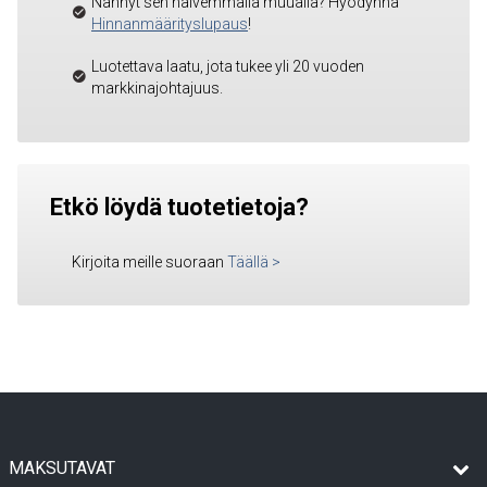
Nähnyt sen halvemmalla muualla? Hyödynnä
Hinnanmäärityslupaus
!
Luotettava laatu, jota tukee yli 20 vuoden
markkinajohtajuus.
Etkö löydä tuotetietoja?
Kirjoita meille suoraan
Täällä
>
MAKSUTAVAT