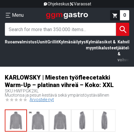
Ohjekeskus
Varaosat
Menu
0
Ruoanvalmistus
Uunit
Grillit
Kylmäsäilytys
Kylmälasikot &
Kahvila,
myyntikalusteet
jäätelö
&
vohvelit
KARLOWSKY | Miesten työfleecetakki
Warm-Up – platinan vihreä – Koko: XXL
SKU
HWFPGK2XL
Muotonsa ja pesun kestävä sekä ympäristöystävällinen
Arvostele nyt