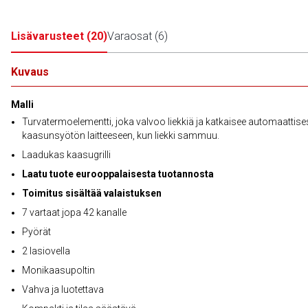
Lisävarusteet
(
20
)
Varaosat
(
6
)
Kuvaus
Malli
Turvatermoelementti, joka valvoo liekkiä ja katkaisee automaattises
kaasunsyötön laitteeseen, kun liekki sammuu.
Laadukas kaasugrilli
Laatu tuote eurooppalaisesta tuotannosta
Toimitus sisältää valaistuksen
7 vartaat jopa 42 kanalle
Pyörät
2 lasiovella
Monikaasupoltin
Vahva ja luotettava