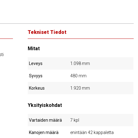
Tekniset Tiedot
Mitat
ti
Leveys
1.098 mm
Syvyys
480 mm
Korkeus
1.920 mm
Yksityiskohdat
Vartaiden määrä
7 kpl
Kanojen määrä
enintään 42 kappaletta