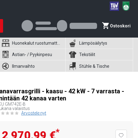
Ostoskori
Huonekalut ruostumattomasta teräksestä
Lämpösäilytys
Astian- / Pyykinpesu
Tekstiilit
Ilmanvaihto
Stühle & Tische
anavarrasgrilli - kaasu - 42 kW - 7 varrasta -
nintään 42 kanaa varten
KU
GM742E-B
kana valaistus
Arvostele nyt
*
2 970,99 €