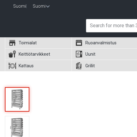
Suomi
|
Suomi
Toimialat
Ruoanvalmistus
Keittiötarvikkeet
Uunit
Kattaus
Grillit