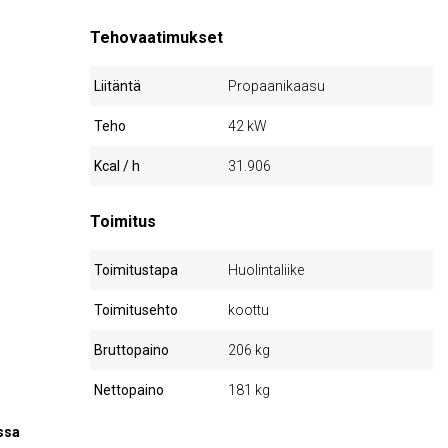
Tehovaatimukset
Liitäntä
Propaanikaasu
Teho
42 kW
Kcal / h
31.906
Toimitus
Toimitustapa
Huolintaliike
Toimitusehto
koottu
Bruttopaino
206 kg
Nettopaino
181 kg
essa