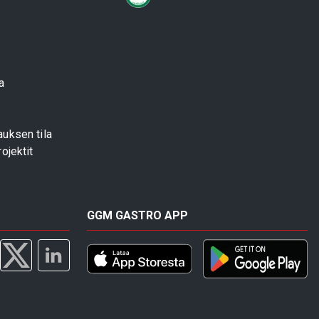
a
uksen tila
ojektit
GGM GASTRO APP