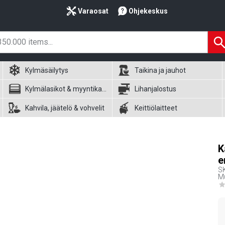
Varaosat
Ohjekeskus
Kylmäsäilytys
Taikina ja jauhot
Kylmälasikot & myyntikalusteet
Lihanjalostus
Kahvila, jäätelö & vohvelit
Keittiölaitteet
K
e
S
Mu