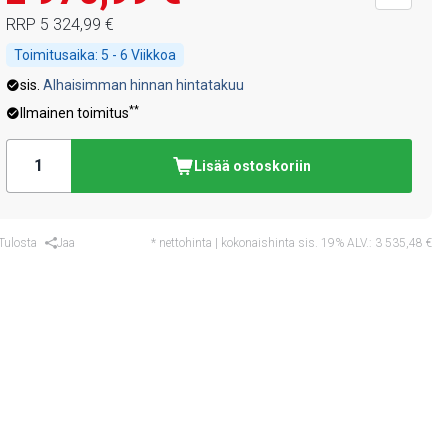
RRP
5 324,99 €
Toimitusaika:
5 - 6 Viikkoa
sis.
Alhaisimman hinnan hintatakuu
**
Ilmainen toimitus
Lisää ostoskoriin
Tulosta
Jaa
* nettohinta | kokonaishinta sis. 19% ALV.:
3 535,48 €