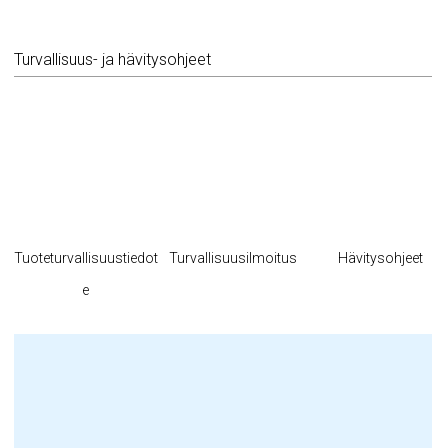
Turvallisuus- ja hävitysohjeet
Tuoteturvallisuustiedot
Turvallisuusilmoitus
Hävitysohjeet
e