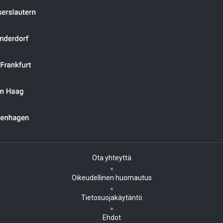
Ota yhteyttä
Oikeudellinen huomautus
Tietosuojakäytäntö
Ehdot