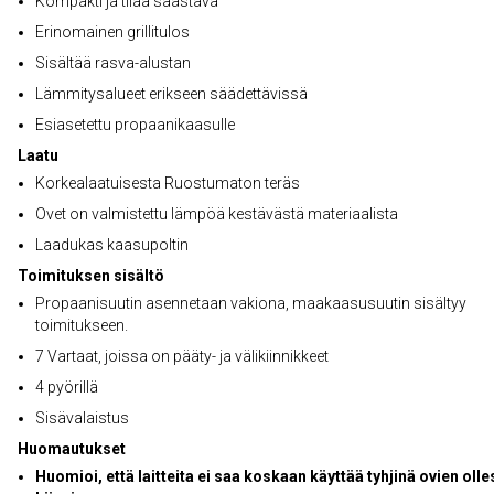
Kompakti ja tilaa säästävä
Erinomainen grillitulos
Sisältää rasva-alustan
Lämmitysalueet erikseen säädettävissä
Esiasetettu propaanikaasulle
Laatu
Korkealaatuisesta Ruostumaton teräs
Ovet on valmistettu lämpöä kestävästä materiaalista
Laadukas kaasupoltin
Toimituksen sisältö
Propaanisuutin asennetaan vakiona, maakaasusuutin sisältyy
toimitukseen.
7 Vartaat, joissa on pääty- ja välikiinnikkeet
4 pyörillä
Sisävalaistus
Huomautukset
Huomioi, että laitteita ei saa koskaan käyttää tyhjinä ovien oll