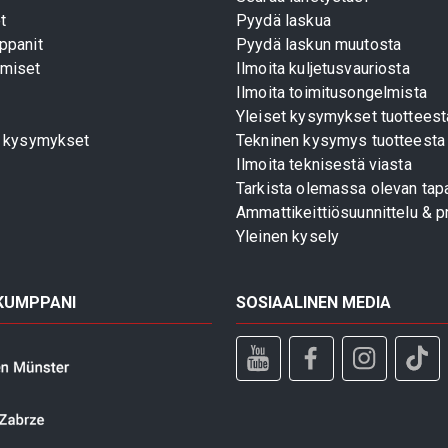
t
Pyydä laskua
ppanit
Pyydä laskun muutosta
miset
Ilmoita kuljetusvauriosta
Ilmoita toimitusongelmista
Yleiset kysymykset tuotteest
t kysymykset
Tekninen kysymys tuotteesta
Ilmoita teknisestä viasta
Tarkista olemassa olevan tapa
Ammattikeittiösuunnittelu & pr
Yleinen kysely
 KUMPPANI
SOSIAALINEN MEDIA