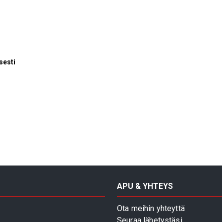
sesti
APU & YHTEYS
Ota meihin yhteyttä
Seuraa lähetystäsi