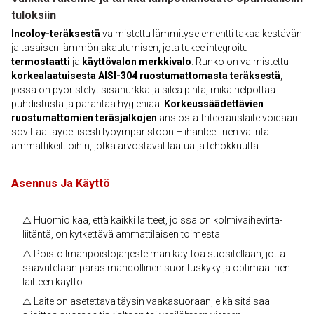
tuloksiin
Incoloy-teräksestä
valmistettu lämmityselementti takaa kestävän
ja tasaisen lämmönjakautumisen, jota tukee integroitu
termostaatti
ja
käyttövalon merkkivalo
. Runko on valmistettu
korkealaatuisesta AISI-304 ruostumattomasta teräksestä
,
jossa on pyöristetyt sisänurkka ja sileä pinta, mikä helpottaa
puhdistusta ja parantaa hygieniaa.
Korkeussäädettävien
ruostumattomien teräsjalkojen
ansiosta friteerauslaite voidaan
sovittaa täydellisesti työympäristöön – ihanteellinen valinta
ammattikeittiöihin, jotka arvostavat laatua ja tehokkuutta.
Asennus Ja Käyttö
⚠️ Huomioikaa, että kaikki laitteet, joissa on kolmivaihevirta-
liitäntä, on kytkettävä ammattilaisen toimesta
⚠️ Poistoilmanpoistojärjestelmän käyttöä suositellaan, jotta
saavutetaan paras mahdollinen suorituskyky ja optimaalinen
laitteen käyttö
⚠️ Laite on asetettava täysin vaakasuoraan, eikä sitä saa