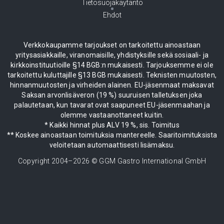
Tietosuojakäytäntö
Ehdot
Verkkokaupamme tarjoukset on tarkoitettu ainoastaan
yritysasiakkaille, viranomaisille, yhdistyksille sekä sosiaali- ja
kirkkoinstituutioille §14 BGB:n mukaisesti. Tarjouksemme ei ole
tarkoitettu kuluttajille §13 BGB mukaisesti. Teknisten muutosten,
hinnanmuutosten ja virheiden alainen. EU-jäsenmaat maksavat
Saksan arvonlisäveron (19 %) suuruisen talletuksen joka
palautetaan, kun tavarat ovat saapuneet EU-jäsenmaahan ja
olemme vastaanottaneet kuitin.
* Kaikki hinnat plus ALV 19 %, sis. Toimitus
** Koskee ainoastaan toimituksia mantereelle. Saaritoimituksista
veloitetaan automaattisesti lisämaksu.
Copyright 2004–
2026
© GGM Gastro International GmbH