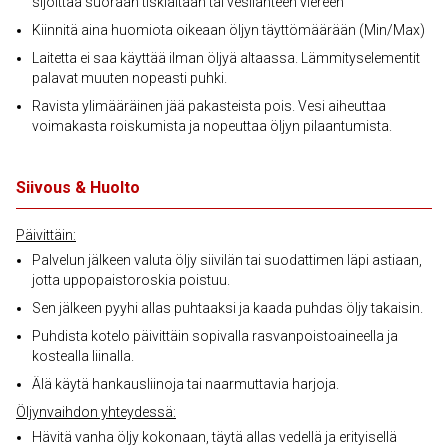
sijoittaa suoraan tiskialtaan tai vesilähteen viereen
Kiinnitä aina huomiota oikeaan öljyn täyttömäärään (Min/Max)
Laitetta ei saa käyttää ilman öljyä altaassa. Lämmityselementit
palavat muuten nopeasti puhki.
Ravista ylimääräinen jää pakasteista pois. Vesi aiheuttaa
voimakasta roiskumista ja nopeuttaa öljyn pilaantumista.
Siivous & Huolto
Päivittäin:
Palvelun jälkeen valuta öljy siivilän tai suodattimen läpi astiaan,
jotta uppopaistoroskia poistuu.
Sen jälkeen pyyhi allas puhtaaksi ja kaada puhdas öljy takaisin.
Puhdista kotelo päivittäin sopivalla rasvanpoistoaineella ja
kostealla liinalla.
Älä käytä hankausliinoja tai naarmuttavia harjoja.
Öljynvaihdon yhteydessä:
Hävitä vanha öljy kokonaan, täytä allas vedellä ja erityisellä