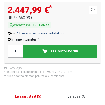
*
2.447,99 €
RRP
4 660,99 €
Varastossa
:
3
-
6
Päivää
sis.
Alhaisimman hinnan hintatakuu
**
Ilmainen toimitus
Lisää ostoskoriin
Tulosta
Jaa
* nettohinta | kokonaishinta sis. 19% ALV.:
2 913,11 €
** Kuva saattaa hieman poiketa alkuperäisestä.
Lisävarusteet
(
5
)
Varaosat
(
8
)