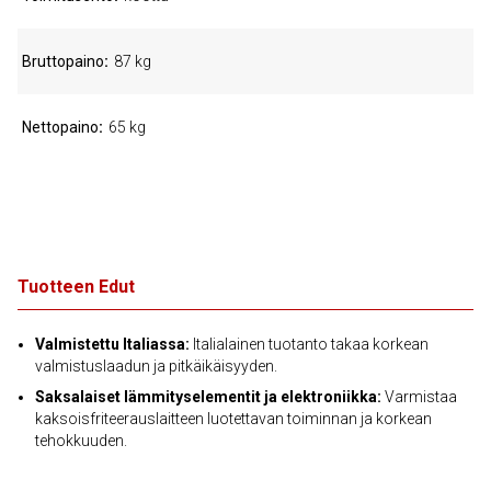
Bruttopaino
87 kg
Nettopaino
65 kg
Tuotteen Edut
Valmistettu Italiassa:
Italialainen tuotanto takaa korkean
valmistuslaadun ja pitkäikäisyyden.
Saksalaiset lämmityselementit ja elektroniikka:
Varmistaa
kaksoisfriteerauslaitteen luotettavan toiminnan ja korkean
tehokkuuden.