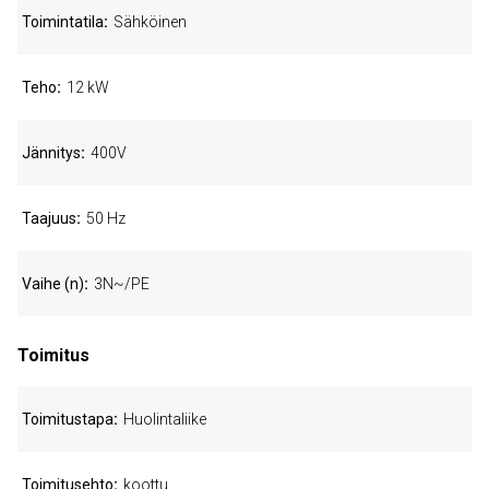
Toimintatila
Sähköinen
Teho
12 kW
Jännitys
400V
Taajuus
50 Hz
Vaihe (n)
3N~/PE
Toimitus
Toimitustapa
Huolintaliike
Toimitusehto
koottu