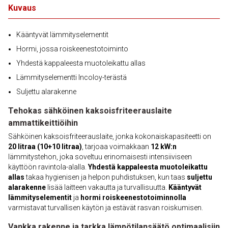
Kuvaus
Kääntyvät lämmityselementit
Hormi, jossa roiskeenestotoiminto
Yhdestä kappaleesta muotoleikattu allas
Lämmityselementti Incoloy-terästä
Suljettu alarakenne
Tehokas sähköinen kaksoisfriteerauslaite
ammattikeittiöihin
Sähköinen kaksoisfriteerauslaite, jonka kokonaiskapasiteetti on
20 litraa (10+10 litraa)
, tarjoaa voimakkaan
12 kW:n
lämmitystehon, joka soveltuu erinomaisesti intensiiviseen
käyttöön ravintola-alalla.
Yhdestä kappaleesta muotoleikattu
allas
takaa hygienisen ja helpon puhdistuksen, kun taas
suljettu
alarakenne
lisää laitteen vakautta ja turvallisuutta.
Kääntyvät
lämmityselementit
ja
hormi roiskeenestotoiminnolla
varmistavat turvallisen käytön ja estävät rasvan roiskumisen.
Vankka rakenne ja tarkka lämpötilansäätö optimaalisiin