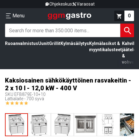
Ohjekeskus
Varaosat
Menu
0
Ruoanvalmistus
Uunit
Grillit
Kylmäsäilytys
Kylmälasikot &
Kahvila,
myyntikalusteet
jäätelö
&
vohvelit
Kaksiosainen sähkökäyttöinen rasvakeitin -
2 x 10 l - 12,0 kW - 400 V
SKU
EFB879E-10+10
Lattialaite - 700 syvä