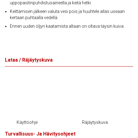
uppopaistinpuhdistusaineella ja keitä hetki.
Keittämisen jälkeen valuta vesi pois ja huuhtele allas useaan
kertaan puhtaalla vedellä.
Ennen uuden öljyn kaatamista altaan on oltava täysin kuiva.
Lataa / Räjäytyskuva
Käyttöohje
Räjäytyskuva
Turvallisuus- Ja Hävitysohjeet