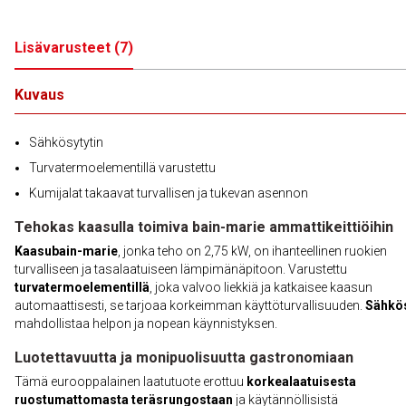
Lisävarusteet
(
7
)
Kuvaus
Sähkösytytin
Turvatermoelementillä varustettu
Kumijalat takaavat turvallisen ja tukevan asennon
Tehokas kaasulla toimiva bain-marie ammattikeittiöihin
Kaasubain-marie
, jonka teho on 2,75 kW, on ihanteellinen ruokien
turvalliseen ja tasalaatuiseen lämpimänäpitoon. Varustettu
turvatermoelementillä
, joka valvoo liekkiä ja katkaisee kaasun
automaattisesti, se tarjoaa korkeimman käyttöturvallisuuden.
Sähkös
mahdollistaa helpon ja nopean käynnistyksen.
Luotettavuutta ja monipuolisuutta gastronomiaan
Tämä eurooppalainen laatutuote erottuu
korkealaatuisesta
ruostumattomasta teräsrungostaan
ja käytännöllisistä