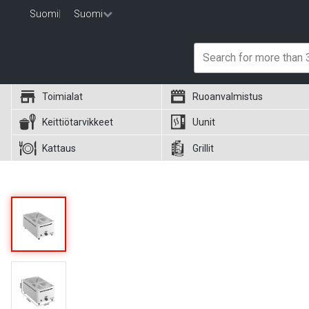
Suomi
|
Suomi
Toimialat
Ruoanvalmistus
Keittiötarvikkeet
Uunit
Kattaus
Grillit