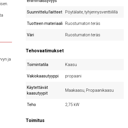
enimmäissyvyys
isen.
Suunnittelu/laitteet
Pöytälaite, tyhjennysventtiilillä
ta
Tuotteen materiaali
Ruostumaton teräs
Väri
Ruostumaton teräs
Tehovaatimukset
vyn ja
Toimintatila
Kaasu
Vakiokaasutyyppi
propaani
Käytettävät
Maakaasu, Propaanikaasu
kaasutyypit
Teho
2,75 kW
Toimitus