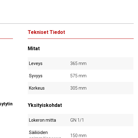
Tekniset Tiedot
Mitat
Leveys
365 mm
Syvyys
575 mm
Korkeus
305 mm
ytytin
Yksityiskohdat
Lokeron mitta
GN 1/1
Säiliöiden
150 mm