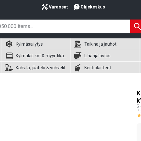
Varaosat
Ohjekeskus
Kylmäsäilytys
Taikina ja jauhot
Kylmälasikot & myyntikalusteet
Lihanjalostus
Kahvila, jäätelö & vohvelit
Keittiölaitteet
K
k
S
Pö