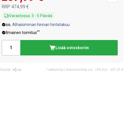
RRP
474,99 €
Varastossa
:
3
-
5
Päivää
sis.
Alhaisimman hinnan hintatakuu
**
Ilmainen toimitus
Lisää ostoskoriin
Tulosta
Jaa
* nettohinta | kokonaishinta sis. 19% ALV.:
307,01 €