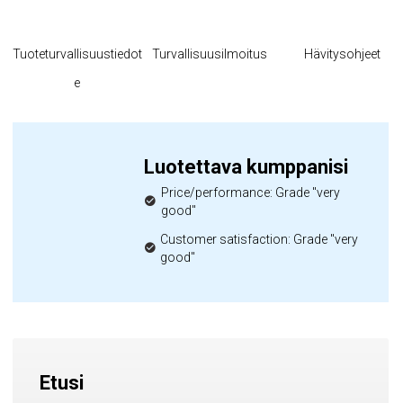
Tuoteturvallisuustiedot
Turvallisuusilmoitus
Hävitysohjeet
e
Luotettava kumppanisi
Price/performance: Grade "very
good"
Customer satisfaction: Grade "very
good"
Etusi