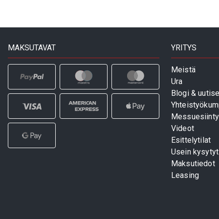
MAKSUTAVAT
YRITYS
Meistä
Ura
Blogi & uutise
Yhteistyökum
Messuesiinty
Videot
Esittelytilat
Usein kysyty
Maksutiedot
Leasing