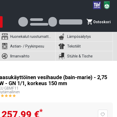
Ostoskori
Huonekalut ruostumattomasta teräksestä
Lämpösäilytys
Astian- / Pyykinpesu
Tekstiilit
Ilmanvaihto
Stühle & Tische
aasukäyttöinen vesihaude (bain-marie) - 2,75
W - GN 1/1, korkeus 150 mm
KU
GBMF11
ytämallinen
*
257,99 €