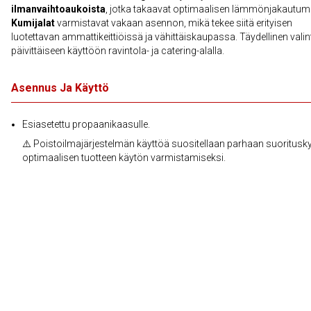
ilmanvaihtoaukoista
, jotka takaavat optimaalisen lämmönjakautum
Kumijalat
varmistavat vakaan asennon, mikä tekee siitä erityisen
luotettavan ammattikeittiöissä ja vähittäiskaupassa. Täydellinen valin
päivittäiseen käyttöön ravintola- ja catering-alalla.
Asennus Ja Käyttö
Esiasetettu propaanikaasulle.
⚠️ Poistoilmajärjestelmän käyttöä suositellaan parhaan suoritusky
optimaalisen tuotteen käytön varmistamiseksi.