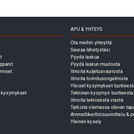
APU & YHTEYS
Ota meihin yhteyttä
Seuraa lähetystäsi
t
Pyydä laskua
ppanit
Pyydä laskun muutosta
miset
Ilmoita kuljetusvauriosta
Ilmoita toimitusongelmista
Yleiset kysymykset tuotteest
t kysymykset
Tekninen kysymys tuotteesta
Ilmoita teknisestä viasta
Tarkista olemassa olevan tapa
Ammattikeittiösuunnittelu & pr
Yleinen kysely