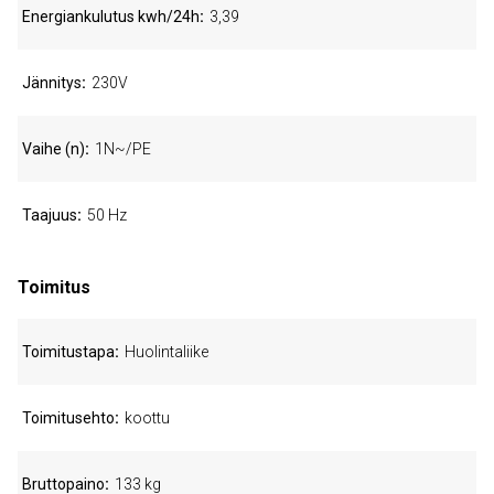
Energiankulutus kwh/24h
3,39
Jännitys
230V
Vaihe (n)
1N~/PE
Taajuus
50 Hz
Toimitus
Toimitustapa
Huolintaliike
Toimitusehto
koottu
Bruttopaino
133 kg