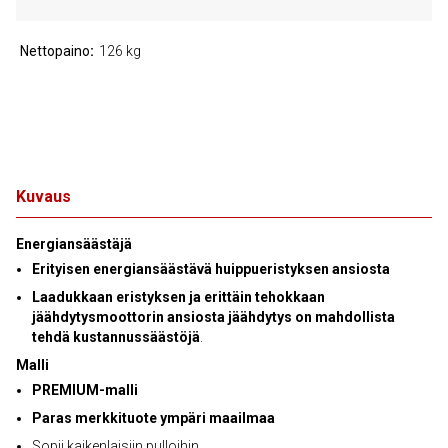
Nettopaino
126 kg
Kuvaus
Energiansäästäjä
Erityisen energiansäästävä huippueristyksen ansiosta
Laadukkaan eristyksen ja erittäin tehokkaan
jäähdytysmoottorin ansiosta jäähdytys on mahdollista
tehdä kustannussäästöjä
.
Malli
PREMIUM-malli
Paras merkkituote ympäri maailmaa
Sopii kaikenlaisiin pulloihin