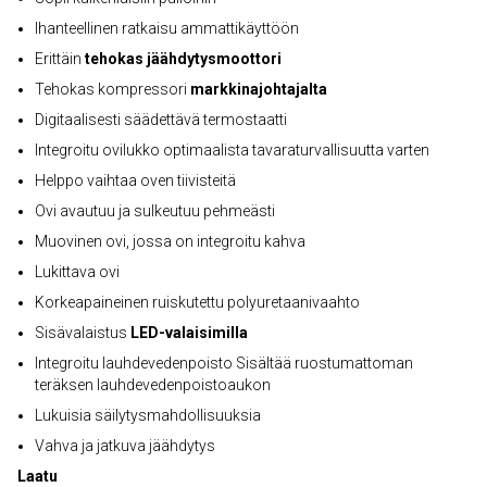
Ihanteellinen ratkaisu ammattikäyttöön
Erittäin
tehokas jäähdytysmoottori
Tehokas kompressori
markkinajohtajalta
Digitaalisesti säädettävä termostaatti
Integroitu ovilukko optimaalista tavaraturvallisuutta varten
Helppo vaihtaa oven tiivisteitä
Ovi avautuu ja sulkeutuu pehmeästi
Muovinen ovi, jossa on integroitu kahva
Lukittava ovi
Korkeapaineinen ruiskutettu polyuretaanivaahto
Sisävalaistus
LED-valaisimilla
Integroitu lauhdevedenpoisto Sisältää ruostumattoman
teräksen lauhdevedenpoistoaukon
Lukuisia säilytysmahdollisuuksia
Vahva ja jatkuva jäähdytys
Laatu