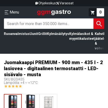
Ohjekeskus
Varaosat
Menu
0
Ruoanvalmistus
Uunit
Grillit
Kylmäsäilytys
Kylmälasikot &
Kahvila,
myyntikalusteet
jäätelö
&
vohvelit
Juomakaappi PREMIUM - 900 mm - 435 l - 2
lasiovea - digitaalinen termostaatti - LED-
sisävalo - musta
SKU
BGSI435
Lämpötila: +4 ~ +12°C