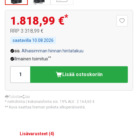
*
1.818,99 €
RRP
3 318,99 €
saatavilla
10.08.2026
sis.
Alhaisimman hinnan hintatakuu
**
Ilmainen toimitus
Lisää ostoskoriin
Tulosta
Jaa
* nettohinta | kokonaishinta sis. 19% ALV.:
2 164,60 €
** Kuva saattaa hieman poiketa alkuperäisestä.
Lisävarusteet
(
4
)