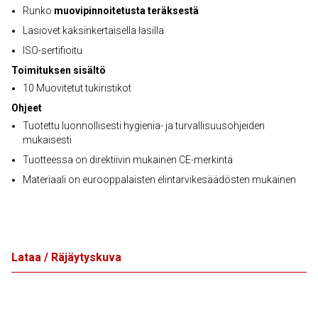
Runko
muovipinnoitetusta teräksestä
Lasiovet kaksinkertaisella lasilla
ISO-sertifioitu
Toimituksen sisältö
10 Muovitetut tukiristikot
Ohjeet
Tuotettu luonnollisesti hygienia- ja turvallisuusohjeiden
mukaisesti
Tuotteessa on direktiivin mukainen CE-merkintä
Materiaali on eurooppalaisten elintarvikesäädösten mukainen
Lataa / Räjäytyskuva