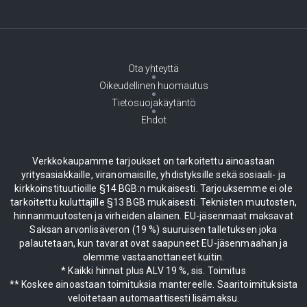
Ota yhteyttä
Oikeudellinen huomautus
Tietosuojakäytäntö
Ehdot
Verkkokaupamme tarjoukset on tarkoitettu ainoastaan
yritysasiakkaille, viranomaisille, yhdistyksille sekä sosiaali- ja
kirkkoinstituutioille §14 BGB:n mukaisesti. Tarjouksemme ei ole
tarkoitettu kuluttajille §13 BGB mukaisesti. Teknisten muutosten,
hinnanmuutosten ja virheiden alainen. EU-jäsenmaat maksavat
Saksan arvonlisäveron (19 %) suuruisen talletuksen joka
palautetaan, kun tavarat ovat saapuneet EU-jäsenmaahan ja
olemme vastaanottaneet kuitin.
* Kaikki hinnat plus ALV 19 %, sis. Toimitus
** Koskee ainoastaan toimituksia mantereelle. Saaritoimituksista
veloitetaan automaattisesti lisämaksu.