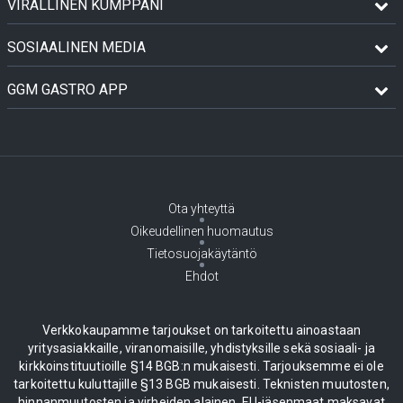
VIRALLINEN KUMPPANI
SOSIAALINEN MEDIA
GGM GASTRO APP
Ota yhteyttä
Oikeudellinen huomautus
Tietosuojakäytäntö
Ehdot
Verkkokaupamme tarjoukset on tarkoitettu ainoastaan
yritysasiakkaille, viranomaisille, yhdistyksille sekä sosiaali- ja
kirkkoinstituutioille §14 BGB:n mukaisesti. Tarjouksemme ei ole
tarkoitettu kuluttajille §13 BGB mukaisesti. Teknisten muutosten,
hinnanmuutosten ja virheiden alainen. EU-jäsenmaat maksavat