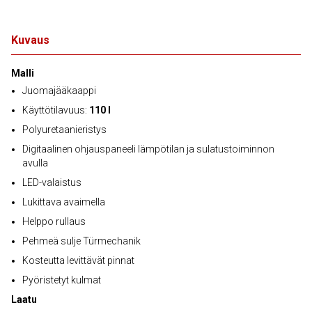
Kuvaus
Malli
Juomajääkaappi
Käyttötilavuus:
110 l
Polyuretaanieristys
Digitaalinen ohjauspaneeli lämpötilan ja sulatustoiminnon
avulla
LED-valaistus
Lukittava avaimella
Helppo rullaus
Pehmeä sulje Türmechanik
Kosteutta levittävät pinnat
Pyöristetyt kulmat
Laatu