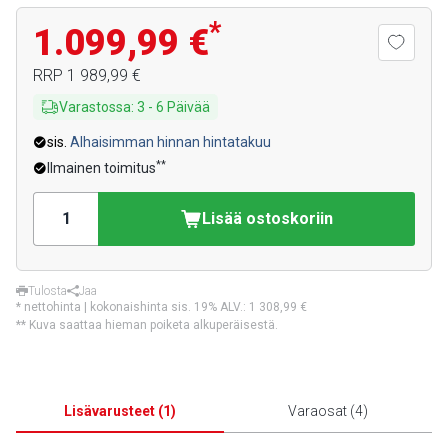
*
1.099,99 €
RRP
1 989,99 €
Varastossa
:
3
-
6
Päivää
sis.
Alhaisimman hinnan hintatakuu
**
Ilmainen toimitus
Lisää ostoskoriin
Tulosta
Jaa
* nettohinta | kokonaishinta sis. 19% ALV.:
1 308,99 €
** Kuva saattaa hieman poiketa alkuperäisestä.
Lisävarusteet
(
1
)
Varaosat
(
4
)