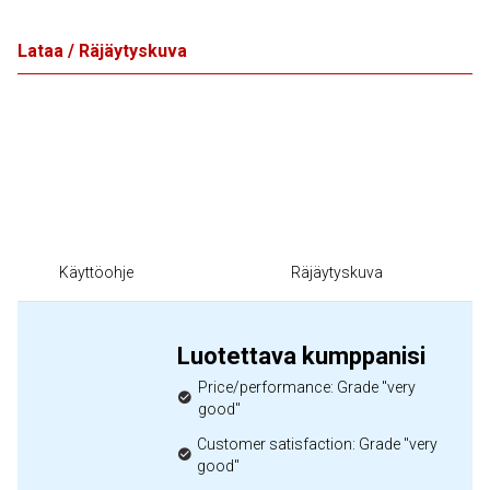
Lataa / Räjäytyskuva
Käyttöohje
Räjäytyskuva
Luotettava kumppanisi
Price/performance: Grade "very
good"
Customer satisfaction: Grade "very
good"