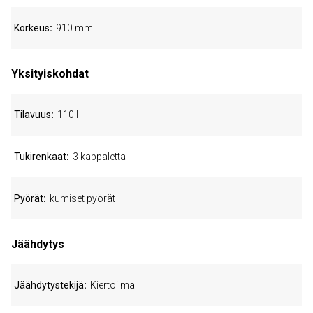
Korkeus
910 mm
Yksityiskohdat
Tilavuus
110 l
Tukirenkaat
3 kappaletta
Pyörät
kumiset pyörät
Jäähdytys
Jäähdytystekijä
Kiertoilma