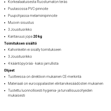
Korkealaatuisesta Ruostumaton teräs
Puutasossa PVC-pinnoite
Puupohjassa melamiinipinnoite
Muovin sisustus
3 Jousitusrikko
Kantavuus jopa
20 kg
Toimituksen sisältö
Kahvinkeitin ei sisälly toimitukseen
3 Jousitusrikko
4 kääntöpyörää - kaksi jarrullista
Ohjeet
Tuotteessa on direktiivin mukainen CE-merkintä
Materiaali on eurooppalaisten elintarvikesäädösten mukainen
Tuotettu luonnollisesti hygienia- ja turvallisuusohjeiden
mukaisesti