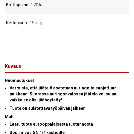
Bruttopaino
220 kg
Nettopaino
195 kg
Kuvaus
Huomautukset
Varmista, että jäätelö asetetaan auringolta suojattuun
paikkaan! Suorassa auringonvalossa jäätelö voi sulaa,
vaikka se olisi jäähdytetty!
Tuote on sulatettava työpäivän jälkeen
Malli
Laatu tuote eurooppalaisesta tuotannosta
Sopii myös GN 1/1 -astioille