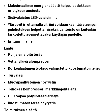
Maksimaalinen energiansäästö
huippulaadukkaan
eristyksen
ansiosta
Sisävalaistus
LED-valaisimilla
Yläruuvit irrottamalla vitriini voidaan kääntää eteenpäin
puhdistuksen helpottamiseksi. Laitteisto on kuitenkin
tarkoitettu asennettavaksi käyttäjän puolelle.
Erittäin hiljainen
Laatu
Pohja emaloitu teräs
Vettähylkivä ulompi vuori
Korkealaatuinen työtaso valmistettu Ruostumaton teräs
Turvalasi
Muovipäällysteinen höyrystin
Tehokas kompressori markkinajohtajalta
CFC-vapaa polyuretaanieristys
Ruostumaton teräs höyrystin
Toimituksen sisältö