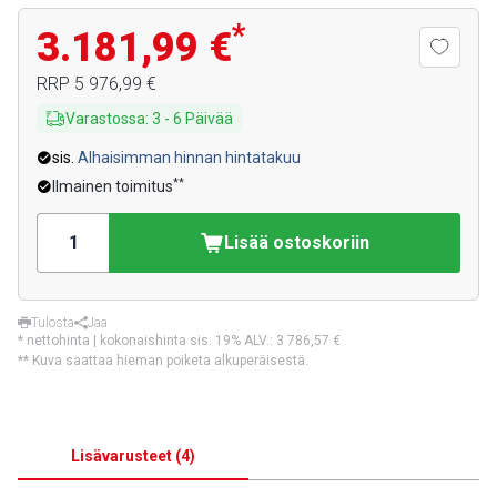
*
3.181,99 €
RRP
5 976,99 €
Varastossa
:
3
-
6
Päivää
sis.
Alhaisimman hinnan hintatakuu
**
Ilmainen toimitus
Lisää ostoskoriin
Tulosta
Jaa
* nettohinta | kokonaishinta sis. 19% ALV.:
3 786,57 €
** Kuva saattaa hieman poiketa alkuperäisestä.
Lisävarusteet
(
4
)