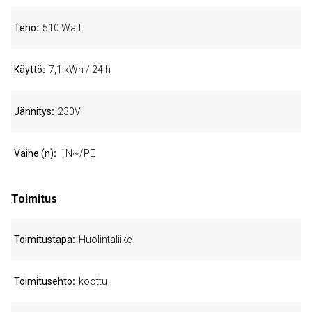
Teho
510 Watt
Käyttö
7,1 kWh / 24 h
Jännitys
230V
Vaihe (n)
1N~/PE
Toimitus
Toimitustapa
Huolintaliike
Toimitusehto
koottu