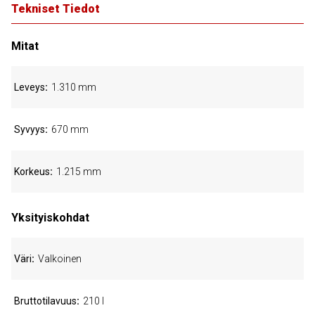
Tekniset Tiedot
Mitat
Leveys
1.310 mm
Syvyys
670 mm
Korkeus
1.215 mm
Yksityiskohdat
Väri
Valkoinen
Bruttotilavuus
210 l